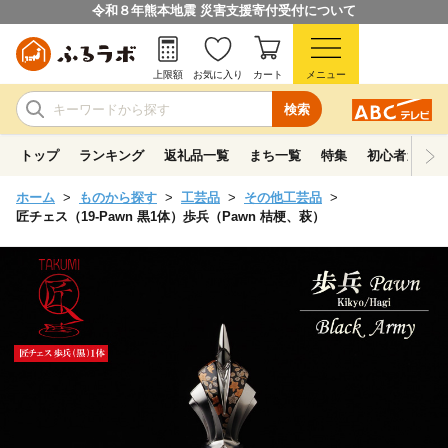
令和８年熊本地震 災害支援寄付受付について
上限額
お気に入り
カート
メニュー
検索
トップ
ランキング
返礼品一覧
まち一覧
特集
初心者ガイド
ホーム
ものから探す
工芸品
その他工芸品
匠チェス（19-Pawn 黒1体）歩兵（Pawn 桔梗、萩）