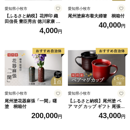
愛知県小牧市
愛知県小牧市
【ふるさと納税】花押印 織
尾州塗麻布着夫婦箸 桐箱付
田信長 豊臣秀吉 徳川家康 3
40,000
円
枚 セット 戦国 武将 小牧山城
4,000
円
墨絵 龍画師 書道アーティス
ト 池谷公智 渾身の一作 作品
雑貨 工芸品 グッズ 愛知県 小
牧市 お取り寄せ 送料無料
愛知県小牧市
愛知県小牧市
尾州塗花器麻張「一閑」曙
【ふるさと納税】尾州塗 ペ
塗 桐箱付
ア マグ カップ ギフト 尾張漆
漆 漆器 漆器工芸 工芸品 芸術
200,000
43,000
円
円
性 実用性 抗菌性 美味しく安
全な食事 手作り 贈答用 くつ
ろぎ おうち時間 プレゼント