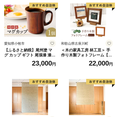
抗ウイルス効果 お取り寄せ
愛知県 小牧市 送料無料
愛知県小牧市
和歌山県古座川町
【ふるさと納税】尾州塗 マ
＜木の家具工房 林工亘＞ 手
グ カップ ギフト 尾張漆 漆
作り木製フォトフレーム【A
漆器 漆器工芸 工芸品 芸術性
タイプ】
23,000
22,000
円
円
実用性 抗菌性 美味しく安全
な食事 手作り 贈答用 くつろ
ぎ おうち時間 プレゼント 抗
ウイルス効果 お取り寄せ 愛
知県 小牧市 送料無料