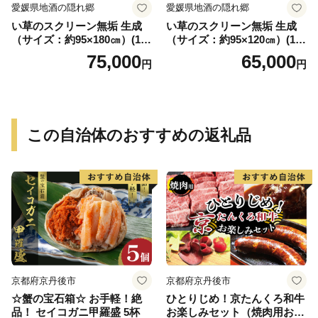
愛媛県地酒の隠れ郷
愛媛県地酒の隠れ郷
い草のスクリーン無垢 生成
い草のスクリーン無垢 生成
（サイズ：約95×180㎝）(14
（サイズ：約95×120㎝）(14
3)
4)
75,000
65,000
円
円
この自治体のおすすめの返礼品
京都府京丹後市
京都府京丹後市
☆蟹の宝石箱☆ お手軽！絶
ひとりじめ！京たんくろ和牛
品！ セイコガニ甲羅盛 5杯
お楽しみセット（焼肉用お