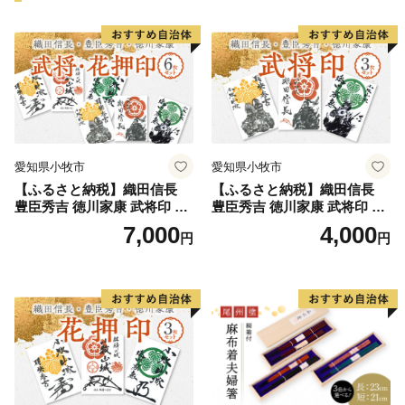
愛知県小牧市
愛知県小牧市
【ふるさと納税】織田信長
【ふるさと納税】織田信長
豊臣秀吉 徳川家康 武将印 花
豊臣秀吉 徳川家康 武将印 3
押印 6枚 セット イラスト 戦
枚 セット イラスト 戦国 武将
7,000
4,000
円
円
国 武将 小牧山城 墨絵 龍画師
小牧山城 墨絵 龍画師 書道ア
書道アーティスト 池谷公智
ーティスト 池谷公智 渾身の
渾身の一作 作品 雑貨 工芸品
一作 作品 雑貨 工芸品 グッズ
グッズ 愛知県 小牧市 お取り
愛知県 小牧市 お取り寄せ 送
寄せ 送料無料
料無料