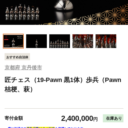
おすすめ自治体
京都府 京丹後市
匠チェス（19-Pawn 黒1体）歩兵（Pawn
桔梗、萩）
2,400,000
寄付金額
在庫あり
円