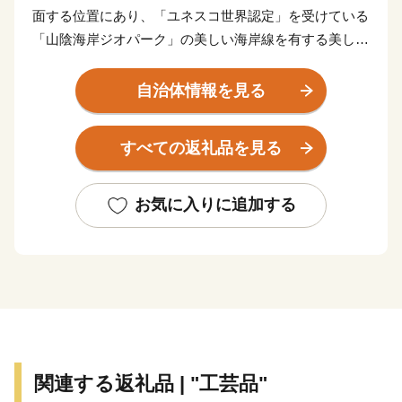
面する位置にあり、「ユネスコ世界認定」を受けている
「山陰海岸ジオパーク」の美しい海岸線を有する美しい
まちです。また、伝統的な絹織物である「丹後ちりめ
ん」発祥の地でもあり、絹織物の生産量は日本一を誇り
自治体情報を見る
ます。
すべての返礼品を見る
★ABCテレビのニュース情報番組「news おかえり」
で、◆株式会社 橘商店の京丹後の地元魚屋が作ったお
任せ干物セット が紹介されました！
お気に入りに追加する
👉お任せ干物セット
★ほかにも魅力的な返礼品がたくさん‼
👉丹後ちりめんの「絹100％ゴシゴシタオル」と丹後の
海のお塩「タンゴブルーソルト」
👉有機JAS認証米「おおきに大地米」
関連する返礼品 | "工芸品"