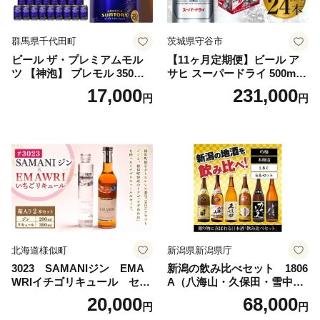
群馬県千代田町
茨城県守谷市
ビール ザ・プレミアムモル
【11ヶ月定期便】ビール ア
ツ 【神泡】 プレモル 350ml
サヒ スーパードライ 500ml 2
× 24本 サントリー〈天然水の
4本 1ケース×11ヶ月 | アサヒ
17,000
231,000
円
円
ビール工場〉群馬※沖縄・離
ビール 究極の辛口 酒 お酒 ア
島地域へのお届け不可
ルコール 生ビール Asahi ア
サヒビール スーパードライ s
uper dry 11回 缶ビール 缶 ギ
フト 内祝い 茨城県守谷市 送
料無料
北海道様似町
新潟県新潟県庁
3023 SAMANIジン EMA
新潟の飲み比べセット 1806
WRIイチゴリキュール セッ
A（八海山・久保田・雪中
ト（箱入り）【大人の味 酒
梅・越乃寒梅・かたふね・千
20,000
68,000
円
円
お酒 洋酒 スピリッツ クラフ
代の光）