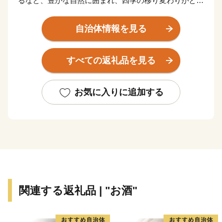
るなど、豊かな自然に囲まれ、四季の移り変わりがとて
も美しい人情味あふれる福島県の県都です。
また、俳聖松尾芭蕉も訪れたという歴史と伝統に培わ
自治体情報を見る
れた「飯坂温泉」をはじめ、こけしと水芭蕉の里「土湯
温泉」や奥州三高湯の一つに数えられる温泉郷「高湯温
すべての返礼品を見る
泉」といったそれぞれに特色のある温泉地を有している
ほか、初夏のサクランボにはじまり、夏のモモ、秋のナ
シやブドウ、初冬のリンゴなど、一年中くだものの絶え
お気に入りに追加する
ない「くだものの宝石箱」として全国の皆様に親しまれ
ております。
関連する返礼品 | "お酒"