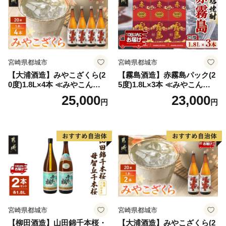
宮崎県都城市
宮崎県都城市
【大浦酒造】みやこざくら(2
【霧島酒造】赤霧島パック(2
0度)1.8L×4本 ≪みやこんじょ
5度)1.8L×3本 ≪みやこんじょ
特急便≫_AD-0771
特急便≫_23-07-K03P-1800-3
25,000
23,000
円
円
-Q
宮崎県都城市
宮崎県都城市
【柳田酒造】山田錦千本桜・
【大浦酒造】みやこざくら(2