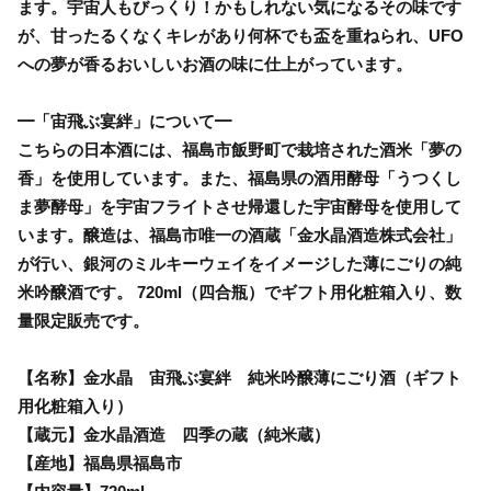
ます。宇宙人もびっくり！かもしれない気になるその味です
が、甘ったるくなくキレがあり何杯でも盃を重ねられ、UFO
への夢が香るおいしいお酒の味に仕上がっています。
━「宙飛ぶ宴絆」について━
こちらの日本酒には、福島市飯野町で栽培された酒米「夢の
香」を使用しています。また、福島県の酒用酵母「うつくし
ま夢酵母」を宇宙フライトさせ帰還した宇宙酵母を使用して
います。醸造は、福島市唯一の酒蔵「金水晶酒造株式会社」
が行い、銀河のミルキーウェイをイメージした薄にごりの純
米吟醸酒です。 720ml（四合瓶）でギフト用化粧箱入り、数
量限定販売です。
【名称】金水晶 宙飛ぶ宴絆 純米吟醸薄にごり酒（ギフト
用化粧箱入り）
【蔵元】金水晶酒造 四季の蔵（純米蔵）
【産地】福島県福島市