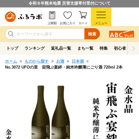
令和８年熊本地震 災害支援寄付受付について
上限額
お気に入り
カート
メニュー
検索
トップ
ランキング
返礼品一覧
まち一覧
特集
初心者ガイド
ホーム
ものから探す
お酒
日本酒
No.3072 UFOの里 宙飛ぶ宴絆・純米吟醸薄にごり酒 720ml 2本