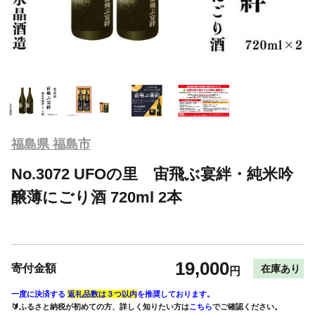
福島県 福島市
No.3072 UFOの里 宙飛ぶ宴絆・純米吟
醸薄にごり酒 720ml 2本
19,000
寄付金額
在庫あり
円
一度に決済する
返礼品数は３つ以内
を推奨しております。
🔰ふるさと納税が初めての方、詳しく知りたい方は
こちら
でご確認ください。