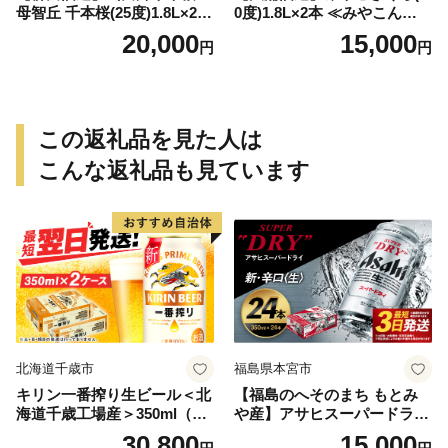
母智丘 千本桜(25度)1.8L×2本
0度)1.8L×2本 ≪みやこんじょ
≪みやこんじょ特急便≫_AC
特急便≫_MJ-0771
20,000
15,000
円
円
-0751
この返礼品を見た人は
こんな返礼品も見ています
北海道千歳市
福島県本宮市
キリン一番搾り生ビール＜北
【福島のへそのまち もとみ
海道千歳工場産＞350ml（24
や産】アサヒスーパードライ
本） 2ケース
350ml×24本 合計8.4L 1ケー
30,800
15,000