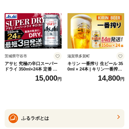
トジン 国産 sake SAKE gin
GIN liqueur LIQUEUR お酒
セット 詰め合わせ カクテル
ソーダ割り アルコール ロッ
ク ソーダ ジントニック 】
茨城県守谷市
滋賀県多賀町
アサヒ 究極の辛口スーパー
キリン 一番搾り 生ビール 35
ドライ 350ml×24本 定番 ビー
0ml × 24本 | キリン一番搾り
ル 缶ビール 酒 お酒 アルコー
キリンビール 一番搾り ビー
15,000
14,800
円
円
ル 辛口
ル 24缶 きりんいちばんしぼ
り キリン一番搾り びーる 1
ケース 24缶 24本 キリン一番
搾り KIRIN きりん 麒麟 キリ
ン一番搾り いちばんしぼり
キリン一番搾り 父の日 ちち
の日
ふるラボとは