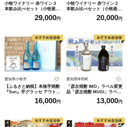
小牧ワイナリー 赤ワイン３
小牧ワイナリー 赤ワイン２
本飲み比べセット（小牧産ぶ
本飲み比べセット（小牧産ぶ
どう100％使用）
どう100％使用）
29,000
20,000
円
円
愛知県小牧市
愛知県幸田町
【ふるさと納税】本格芋焼酎
「彦左焼酎 IMO」ラベル変更
『Sun』芋グラッセ アウトド
品「彦左焼酎 MUGI」ラベル
ア ソロキャンプ ベランピン
変更品 飲み比べ セット 合計
16,000
13,000
円
円
グ 巣ごもり 就労支援
2本 720ml×各1本 25度 焼酎
お酒 麦焼酎 芋焼酎