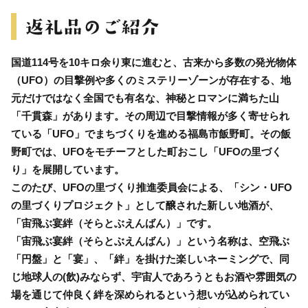
国道114号を10キロ余り東に進むと、古来から多数の発光物体
（UFO）の目撃例や多くのミステリーゾーンが存在する、地
元だけではなく全国でも有名な、神秘とロマンに満ちた山
「千貫森」があります。その周辺で目撃情報が多く寄せられ
ている「UFO」でまちづくりを進める福島市飯野町。その飯
野町では、UFOをモチーフとした町おこし「UFOの里づく
り」を展開しています。
このたび、UFOの里づくり推進委員会による、「シン・UFO
の里づくりプロジェクト」として醸された新しい地酒が、
「宙飛ぶ宴絆（そらとぶえんばん）」です。
「宙飛ぶ宴絆（そらとぶえんばん）」という名称は、空飛ぶ
「円盤」と「宴」、「絆」を掛けた楽しいネーミングで、同
じ地球人の(飲)みならず、宇宙人であろうともお酒や雰囲気の
場を通じて仲良く絆を深められるという想いが込められてい