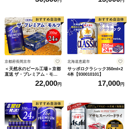
円
円
ス アルコール度数5% 缶ビー
ル お酒 ビール アサヒ スーパ
ードライ super dry 24缶 辛
口 送料無料 カメイ 本宮市
【07214-0206】
京都府長岡京市
北海道恵庭市
＜天然水のビール工場＞京都
サッポロクラシック350ml×2
直送 ザ・プレミアム・モル
4本【930010101】
ツ 350ml×24本 プレモル [149
22,000
17,000
円
円
5]