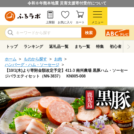
令和８年熊本地震 災害支援寄付受付について
上限額
お気に入り
カート
メニュー
検索
トップ
ランキング
返礼品一覧
まち一覧
特集
初心者ガイド
ホーム
ものから探す
お肉
ハンバーグ・ハム・ソーセージ
【10/1(木)より寄附金額改定予定】411-3 南州農場 黒豚ハム・ソーセー
ジバラエティセット（NN-3837） KN005-008