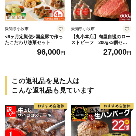
愛知県小牧市
愛知県小牧市
<6ヶ月定期便>国産豚で作っ
【丸小本店】肉屋自慢のロー
たこだわり惣菜セット
ストビーフ 200g×3個セッ
ト
96,000
27,000
円
円
この返礼品を見た人は
こんな返礼品も見ています