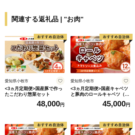
◆お盆期間中の配送について◆
関連する返礼品 | "お肉"
お盆の期間中は、返礼品の配送を控えさせていただきま
す。予めご了承ください。
ご不在の期間がある際はお申込み時に『備考欄』へご記
入いただきますようお願いいたします。
▼返礼品の配送をひかえさせていただく期間▼
2026年8月13日（木）～2026年8月16日（日）
愛知県小牧市
愛知県小牧市
<3ヵ月定期便>国産豚で作っ
<3ヵ月定期便>国産キャベツ
ご寄附のお申し込みについては、お盆期間中も受付を行
たこだわり惣菜セット
と豚肉のロールキャベツ（6P
っております。
入り）
48,000
45,000
円
円
※お盆期間中の配送は控えさせて頂きますが、若干前後
する場合がございますので予めご了承下さい。