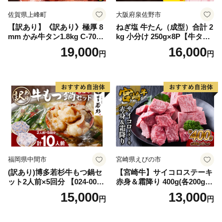
佐賀県上峰町
大阪府泉佐野市
【訳あり】《訳あり》極厚 8
ねぎ塩 牛たん（成型）合計 2
mm かみ牛タン1.8kg C-709-
kg 小分け 250g×8P【牛タン
AS
牛肉 焼肉用 薄切り 訳あり サ
19,000
16,000
円
円
イズ不揃い】
福岡県中間市
宮崎県えびの市
(訳あり)博多若杉牛もつ鍋セ
【宮崎牛】サイコロステーキ
ット2人前×5回分 【024-002
赤身＆霜降り 400g(各200g×
7】
１P 計2P) 真空パック 冷凍
15,000
13,000
円
円