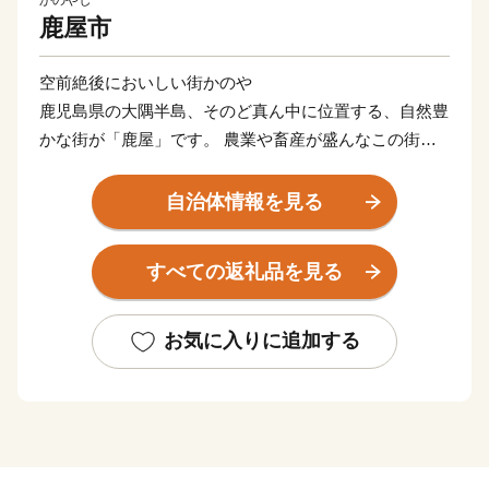
鹿屋市
空前絶後においしい街かのや
鹿児島県の大隅半島、そのど真ん中に位置する、自然豊
かな街が「鹿屋」です。 農業や畜産が盛んなこの街
は、日本一の和牛、生産量日本一の鹿児島うなぎなど、
「おいしい」ふるさと納税の返礼品があります。 ま
自治体情報を見る
た、その暮らしやすさから、人口10万人以上の街で合計
特殊出生率１位、学校や病院も充実しているなど、暮ら
すべての返礼品を見る
す場所としても、おいしい街です。 そんな豊かな自然
のなかで、ゆっくり、じっくり育てられた、黒毛和牛や
黒豚を中心とした農畜産物をお礼の特産品として提供い
お気に入りに追加する
たします。
___________________________________________________