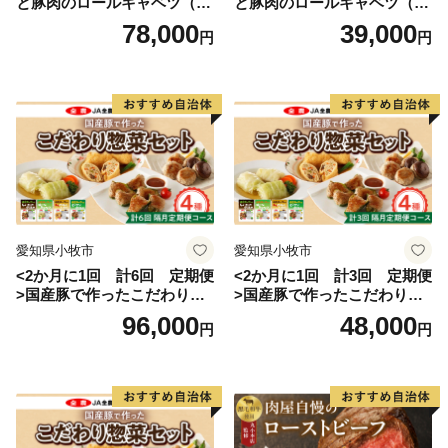
と豚肉のロールキャベツ（4P
と豚肉のロールキャベツ（4P
入り）
入り）
78,000
39,000
円
円
愛知県小牧市
愛知県小牧市
<2か月に1回 計6回 定期便
<2か月に1回 計3回 定期便
>国産豚で作ったこだわり惣
>国産豚で作ったこだわり惣
菜セット
菜セット
96,000
48,000
円
円