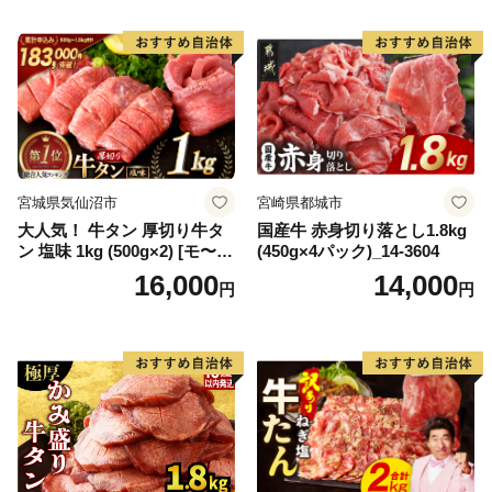
宮城県気仙沼市
宮崎県都城市
大人気！ 牛タン 厚切り牛タ
国産牛 赤身切り落とし1.8kg
ン 塩味 1kg (500g×2) [モ〜ラ
(450g×4パック)_14-3604
ンド 宮城県 気仙沼市 205646
16,000
14,000
円
円
60] 肉 牛肉 精肉 牛たん 牛タ
ン塩 牛たん塩 冷凍 焼肉 BB
Q アウトドア バーベキュー
厚切り タン