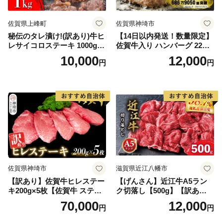
佐賀県上峰町
佐賀県神埼市
秘伝のタレ漬け!(訳あり)牛ヒ
【14日以内発送！数量限定】
レサイコロステーキ 1000g
佐賀牛入り ハンバーグ 22個
【B-1098-AS】
2.6kg(120g×22個)【佐賀牛
10,000
12,000
円
円
黒毛和牛 ブランド牛 九州 ハ
ンバーグ 牛肉 豚肉 国産 お弁
当 おかず 惣菜 おすすめ 人
気】(H083106)
佐賀県神埼市
滋賀県近江八幡市
【訳あり】佐賀牛ヒレステー
【げんさん】近江牛A5ラン
キ200g×5枚【佐賀牛 ステー
ク切落し【500g】【訳あり】
キ ブランド肉 ヒレ肉 フィレ
【DG12W】
70,000
12,000
円
円
肉 ジューシー ヘルシー】(H0
65175)