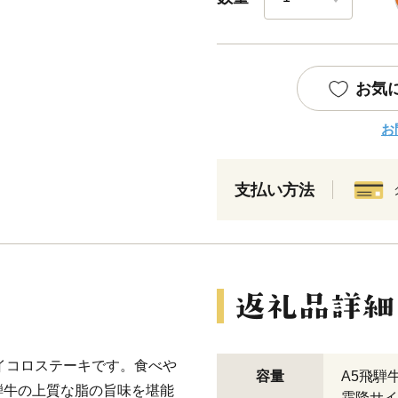
お気
お
支払い方法
サイコロステーキです。食べや
容量
A5飛騨
騨牛の上質な脂の旨味を堪能
霜降サイ