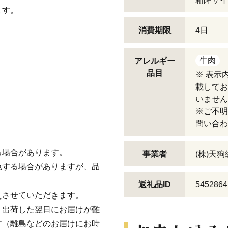
ます。
消費期限
4日
牛肉
アレルギー
品目
※ 表示
。
載してお
いません
※ご不明
問い合わ
る場合があります。
事業者
(株)天
色する場合がありますが、品
返礼品ID
5452864
えさせていただきます。
、出荷した翌日にお届けが難
す（離島などのお届けにお時