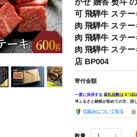
かせ 贈答 熨斗 
可 飛騨牛 ステー
肉 飛騨牛 ステー
肉 飛騨牛 ステー
肉 飛騨牛 ステー
店 BP004
寄付金額
一度に決済する
返礼品数は３つ以
🔰ふるさと納税が初めての方、詳
仕組みについて知る
数量