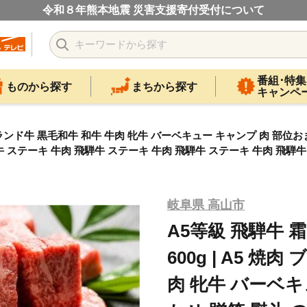
令和８年熊本地震 災害支援寄付受付について
番組･特集
ものから探す
まちから探す
キャンペ
肉 ブランド牛 黒毛和牛 和牛 牛肉 牝牛 バーベキュー キャンプ 肉 部
 ステーキ 牛肉 飛騨牛 ステーキ 牛肉 飛騨牛 ステーキ 牛肉 飛騨牛 
岐阜県 高山市
A5等級 飛騨牛
600g | A5 焼
肉 牝牛 バーベキ