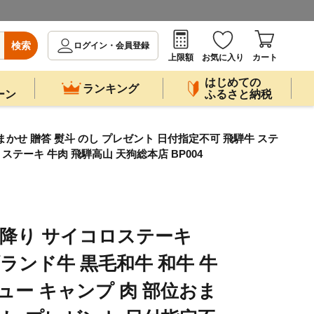
検索
ログイン・会員登録
上限額
お気に入り
カート
はじめての
ランキング
ーン
ふるさと納税
位おまかせ 贈答 熨斗 のし プレゼント 日付指定不可 飛騨牛 ステ
ステーキ 牛肉 飛騨高山 天狗総本店 BP004
 霜降り サイコロステーキ
肉 ブランド牛 黒毛和牛 和牛 牛
ュー キャンプ 肉 部位おま