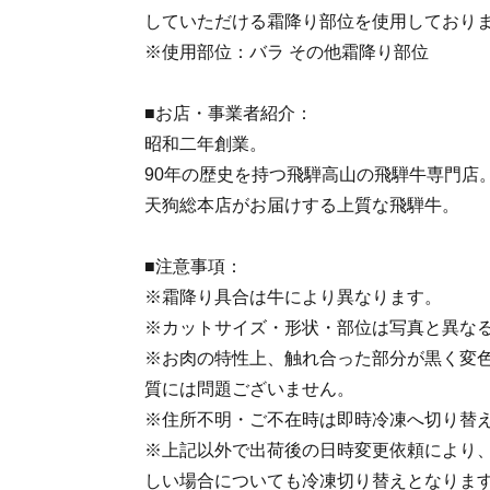
していただける霜降り部位を使用しており
※使用部位：バラ その他霜降り部位
■お店・事業者紹介：
昭和二年創業。
90年の歴史を持つ飛騨高山の飛騨牛専門店
天狗総本店がお届けする上質な飛騨牛。
■注意事項：
※霜降り具合は牛により異なります。
※カットサイズ・形状・部位は写真と異な
※お肉の特性上、触れ合った部分が黒く変
質には問題ございません。
※住所不明・ご不在時は即時冷凍へ切り替
※上記以外で出荷後の日時変更依頼により
しい場合についても冷凍切り替えとなりま