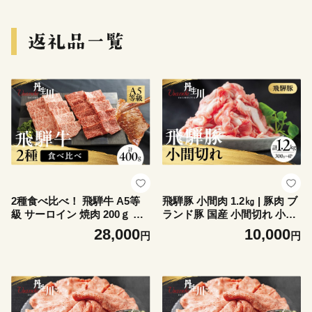
2種食べ比べ！ 飛騨牛 A5等
飛騨豚 小間肉 1.2㎏ | 豚肉 ブ
級 サーロイン 焼肉 200ｇ も
ランド豚 国産 小間切れ 小分
も 赤身 焼肉 200ｇ | 牛肉 飛
け （300g×4）炒め物 煮物 丹
28,000
10,000
円
円
騨牛 ブランド牛 国産 赤身 サ
生川精肉 JJ015VC14
ーロイン 焼肉 バーベキュー
アウトドア 丹生川精肉 JJ018