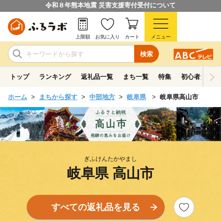
令和８年熊本地震 災害支援寄付受付について
上限額
お気に入り
カート
メニュー
検索
トップ
ランキング
返礼品一覧
まち一覧
特集
初心者ガイド
ホーム
まちから探す
中部地方
岐阜県
岐阜県高山市
ぎふけんたかやまし
岐阜県 高山市
すべての返礼品を見る