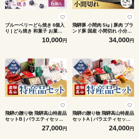
ブルーベリーどら焼き 6個入
飛騨豚 小間肉 5㎏ | 豚肉 ブラ
り | どら焼き 和菓子 お菓子
ンド豚 国産 小間切れ 小分け
ブルーべリー フルーツ スイ
（500g×10）炒め物 煮物 丹
10,000
34,000
円
円
ーツ 飛騨高山 株式会社創 和
生川精肉 JJ015VC13
菓子処福壽庵 PF004
飛騨の贈り物 飛騨高山特産品
飛騨の贈り物 飛騨高山特産品
セットB | バラエティセット
セットA | バラエティセット
お楽しみ 特産品 ギフト お土
お楽しみ 特産品 ギフト お土
27,000
24,000
円
円
産 人気 飛騨牛 カレー 朴葉み
産 人気 飛騨牛 カレー 朴葉み
そ 株式会社高山グリーンホテ
そ 株式会社高山グリーンホテ