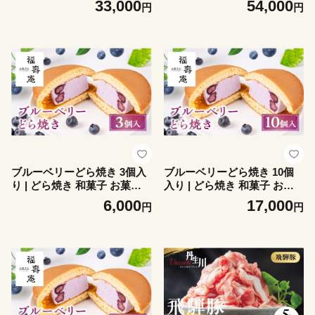
33,000
54,000
円
円
生川精肉 JJ016VC14
川精肉 JJ016VC15
ブルーベリーどら焼き 3個入
ブルーベリーどら焼き 10個
り | どら焼き 和菓子 お菓子
入り | どら焼き 和菓子 お菓
ブルーべリー フルーツ スイ
子 ブルーべリー フルーツ ス
6,000
17,000
円
円
ーツ 飛騨高山 株式会社創 和
イーツ 飛騨高山 株式会社創
菓子処福壽庵 PF003
和菓子処福壽庵 PF005