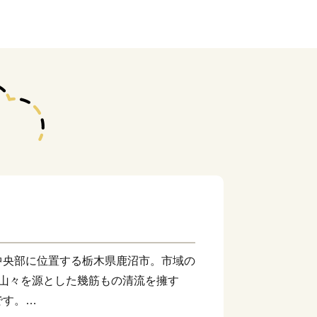
中央部に位置する栃木県鹿沼市。市域の
い山々を源とした幾筋もの清流を擁す
です。