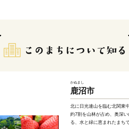
かぬまし
鹿沼市
北に日光連山を臨む北関東
約7割を山林が占め、奥深
る、水と緑に恵まれたまち