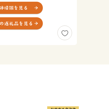
「例幣使道」が市中心部を貫く宿場町と
てきました。東照宮の造修営に関わった
伝えられ、その技を今に伝える彫刻屋台
ありユネスコ無形文化遺産に登録された
わっています。
ちは、東京からはおよそ100㎞。東北
どの高速道路や、JR日光線、東武日
交通アクセス性にも優れています。
とめやスカイベリー」などの苺に因ん
榜し、「花と緑と清流のまち」、「笑顔
指しています。
道水はおいしい地下水です。
豚肉、蕎麦、米などの農畜産物、木材や
花木、金属加工品など多くの特産物も、
いにすることでしょう。
なる発展のため、ご支援をよろしくお願