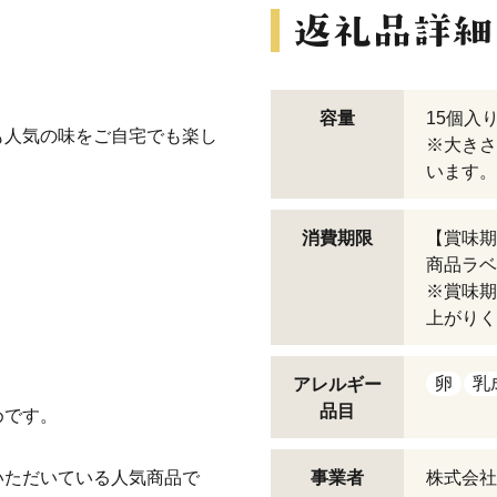
容量
15個入
も人気の味をご自宅でも楽し
※大きさ
います。
消費期限
【賞味期
商品ラベ
※賞味期
上がりく
卵
乳
アレルギー
品目
めです。
いただいている人気商品で
事業者
株式会社