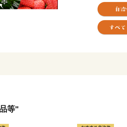
かつては日光へと続く街道
して、人の流れと共に栄え
職人が多く移り住んだとも
は、重要無形民俗文化財で
祭りの主役として、今に伝
自然と文化に彩られたこのま
自動車道、北関東自動車道な
光線などの鉄道網により、
鹿沼市は、特産の「とちお
で、別名「いちご市」を標
あふれる優しいまち」を目
市の中心部で鮎が釣れ、水
いちご、ニラ、梨、牛肉、
木工製品、さつきなどの緑
品等"
皆様をきっと笑顔でいっぱ
「ふるさとかぬま」のさら