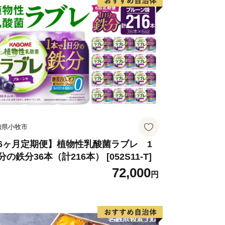
知県小牧市
6ヶ月定期便】植物性乳酸菌ラブレ 1
分の鉄分36本（計216本） [052S11-T]
72,000
円