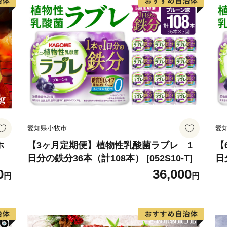
いします。
愛知県小牧市
愛
ホ
【3ヶ月定期便】植物性乳酸菌ラブレ 1
【
日分の鉄分36本（計108本） [052S10-T]
日
0
36,000
円
円