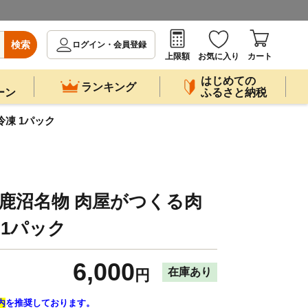
検索
ログイン・会員登録
上限額
お気に入り
カート
はじめての
ランキング
ーン
ふるさと納税
冷凍 1パック
 鹿沼名物 肉屋がつくる肉
 1パック
6,000
在庫あり
円
内
を推奨しております。