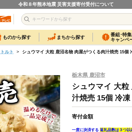
令和８年熊本地震 災害支援寄付受付について
番組･特集
ものから探す
まちから探す
キャンペ
レトルト
シュウマイ 大粒 鹿沼名物 肉屋がつくる肉汁焼売 15個 
栃木県 鹿沼市
シュウマイ 大粒
汁焼売 15個 冷凍
寄付金額
一度に決済する
返礼品数は３つ以