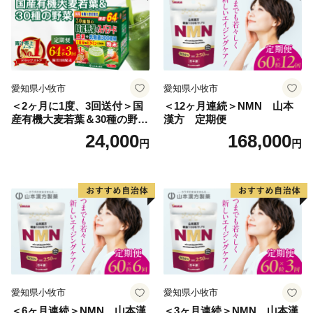
品の再送は致しません。
また、香美町民の方が香美町にふるさと納税を行われた
場合は、返礼品をお送りすることはできかねます。
予めご了承ください。
愛知県小牧市
愛知県小牧市
＜2ヶ月に1度、3回送付＞国
＜12ヶ月連続＞NMN 山本
【重要】ヤマト運輸の荷物転送有料化のお知らせ
産有機大麦若葉＆30種の野
漢方 定期便
ヤマト運輸の規定変更により、2023年6月1日（木）以
菜 山本漢方 定期便
24,000
168,000
円
円
降、お荷物の送り状に記載されたご住所以外にお届け先
を変更（転送）する場合、送り状に記載されたお届け先
から変更後のお届け先までに生じた配送料（定価・着払
い）を別途お支払いいただくことになりました。
生じた配送料につきましては、ご贈答用の場合でも受取
人様に着払いでご負担いただくことになりますので、お
届け先のご住所をご入力いただく際には十分にご注意い
ただいた上でお申込いただきますようよろしくお願い申
し上げます。
愛知県小牧市
愛知県小牧市
お申込み後に、配送先ご住所に誤りや変更がございまし
＜6ヶ月連続＞NMN 山本漢
＜3ヶ月連続＞NMN 山本漢