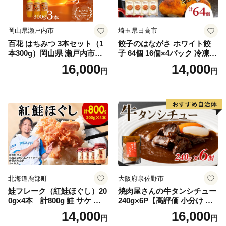
岡山県瀬戸内市
埼玉県日高市
百花 はちみつ 3本セット（1
餃子のはながさ ホワイト餃
本300g）岡山県 瀬戸内市産
子 64個 16個×4パック 冷凍
石黒農園 ヨーグルト パン 砂
中華 点心 B級グルメ ご当地
16,000
14,000
円
円
糖の代わり 香り高い いい香
野菜 おつまみ おかず 簡単調
り 季節の花の蜜 トンガリ容
理 時短 リピート 保存 豚肉
器入り
特製 ポーク 大きめ ジューシ
ー ギフト お取り寄せ 日高市
北海道鹿部町
大阪府泉佐野市
鮭フレーク（紅鮭ほぐし）20
焼肉屋さんの牛タンシチュー
0g×4本 計800g 鮭 サケ 鮭
240g×6P【高評価 小分け 惣
ほぐし サケフレーク シャケ
菜 牛たん 一人暮らし 冷凍】
14,000
16,000
円
円
フレーク 鮭フレーク