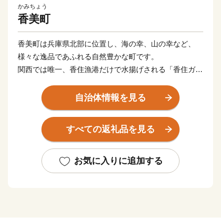
かみちょう
香美町
香美町は兵庫県北部に位置し、海の幸、山の幸など、
様々な逸品であふれる自然豊かな町です。
関西では唯一、香住漁港だけで水揚げされる「香住ガニ
（紅ズワイガニ）」、冬の味覚の王様「松葉がに」や、
全国のブランド牛の素牛である銘牛「但馬牛」など、四
自治体情報を見る
季を通してＡ級食材を楽しむことができます。
香美町の特産品を「ふるさと納税」を通してお楽しみく
すべての返礼品を見る
ださい。
お気に入りに追加する
■返礼品の発送について
返礼品のお届け時期は商品によって異なります。商品ペ
ージのお届け時期の目安をご確認ください。
季節限定の返礼品は、漁や収穫の状況により、発送時期