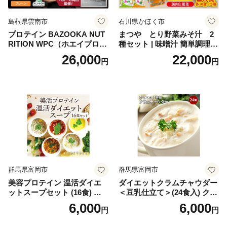
島根県雲南市
石川県かほく市
プロテイン BAZOOKA NUT
まつや とり野菜みそ汁 2
RITION WPC（ホエイプロテ
種セット | 味噌汁 簡単調理
イン）＜プレーン＞ 900g｜
お味噌 おみそ みそ とり野菜
26,000
22,000
円
円
バズーカ岡田監修・植物由来
時短料理 時短ごはん ご当地
の甘味料使用・国内製造 島
フリーズドライ
根県雲南市/株式会社アルプ
ロン [AIEN005]
群馬県富岡市
群馬県富岡市
美容プロテイン 温活ダイエ
ダイエットクラムチャウダー
ットスープセット (16食) 小
＜豆乳仕立て＞(24食入) クラ
分け スープ 食べ比べ セット
ムチャウダー 豆乳 ダイエッ
6,000
6,000
円
円
詰合せ クラムチャウダー チ
ト スープ プロテイン たんぱ
ゲ コーン ポタージュ トマト
く質 食物繊維 食品 F20E-799