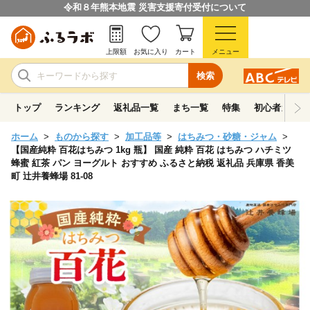
令和８年熊本地震 災害支援寄付受付について
上限額
お気に入り
カート
メニュー
検索
トップ
ランキング
返礼品一覧
まち一覧
特集
初心者ガイド
ホーム
ものから探す
加工品等
はちみつ・砂糖・ジャム
【国産純粋 百花はちみつ 1kg 瓶】 国産 純粋 百花 はちみつ ハチミツ
蜂蜜 紅茶 パン ヨーグルト おすすめ ふるさと納税 返礼品 兵庫県 香美
町 辻井養蜂場 81-08