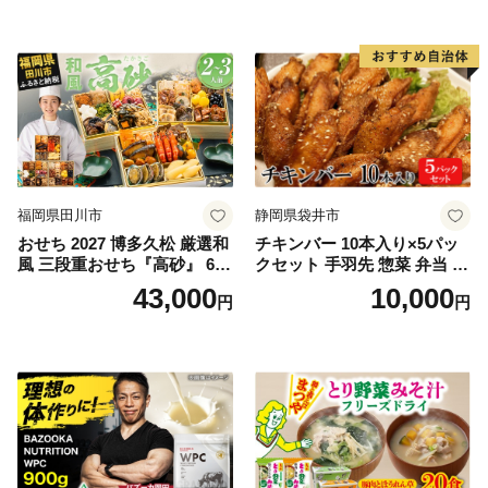
福岡県田川市
静岡県袋井市
おせち 2027 博多久松 厳選和
チキンバー 10本入り×5パッ
風 三段重おせち『高砂』 6.5
クセット 手羽先 惣菜 弁当 お
寸 3段重 2～3人前 おせち料
かず お酒 おつまみ ギフト キ
43,000
10,000
円
円
理 重箱 お正月 冷凍おせち 縁
ャンプ アウトドア キャンプ
起物 祝箸付 福岡 お節 オセチ
飯 保存食 非常食 鶏肉 肉 お
oseti osechi お祝い 迎春おせ
肉 鶏 人気 厳選 静岡県袋井市
ち 本格おせち おせち予約 年
末 年始 お取り寄せ 新春 贅沢
おせち こだわりおせち 惣菜
老舗おせち ふるさと納税お
せち 御節 お節料理 正月 調理
不要 おせち料理2027