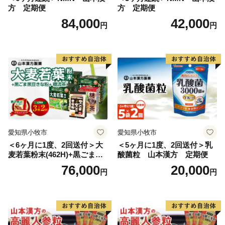
方 定期便
方 定期便
たら、早急に香美町ふるさと納税サポート室までご連絡
84,000
42,000
ください。
円
円
愛知県小牧市
愛知県小牧市
＜6ヶ月に1度、2回送付＞大
＜5ヶ月に1度、2回送付＞乳
麦若葉粉末(462H)+黒ごま黒
酸菌粒 山本漢方 定期便
豆きな粉+ 糖流茶 山本漢
76,000
20,000
円
円
方 定期便