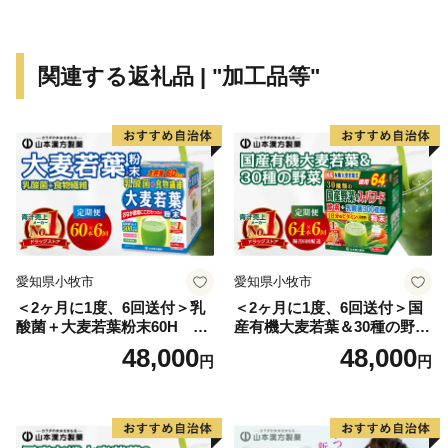
が目安よりも大きくずれ込む場合がございますので、ご
理解いただきますようお願いいたします。
※年末年始の配送は行っておりません。
関連する返礼品 | "加工品等"
■書類について■
寄附金受領証明書・ワンストップ特例申請書類(要望さ
れた方のみ)につきましては、ご寄附をいただきました
後、３週間以内に返礼品とは別に郵送いたします。
ただし、ご寄附お申込み多数の際は1か月程度を要する
場合もございます。
愛知県小牧市
愛知県小牧市
※下記URLからも申請書をダウンロードできます。
＜2ヶ月に1度、6回送付＞乳
＜2ヶ月に1度、6回送付＞国
https://furusato-madoguchi.jp/service/kami/
酸菌＋大麦若葉粉末60H 山
産有機大麦若葉＆30種の野
本漢方 定期便
菜 山本漢方 定期便
48,000
48,000
円
円
■キャンセル・変更について
寄附申込みのキャンセル、返礼品の変更・返品はできか
ねます。
寄附者の都合により返礼品がお届けできない場合、返礼