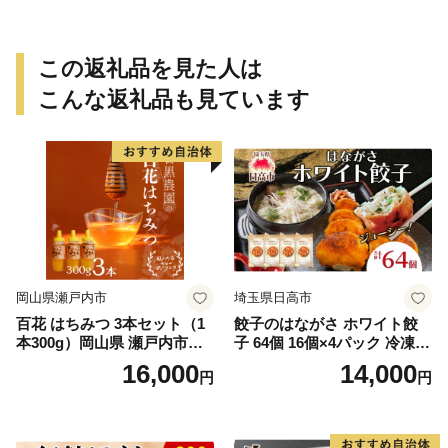
この返礼品を見た人は
こんな返礼品も見ています
岡山県瀬戸内市
埼玉県日高市
百花 はちみつ 3本セット（1
餃子のはながさ ホワイト餃
本300g）岡山県 瀬戸内市産
子 64個 16個×4パック 冷凍
石黒農園 ヨーグルト パン 砂
中華 点心 B級グルメ ご当地
16,000
14,000
円
円
糖の代わり 香り高い いい香
野菜 おつまみ おかず 簡単調
り 季節の花の蜜 トンガリ容
理 時短 リピート 保存 豚肉
器入り
特製 ポーク 大きめ ジューシ
ー ギフト お取り寄せ 日高市