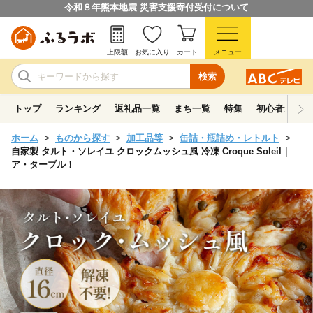
令和８年熊本地震 災害支援寄付受付について
上限額
お気に入り
カート
メニュー
検索
トップ
ランキング
返礼品一覧
まち一覧
特集
初心者ガイド
ホーム
ものから探す
加工品等
缶詰・瓶詰め・レトルト
自家製 タルト・ソレイユ クロックムッシュ風 冷凍 Croque Soleil｜
ア・ターブル！