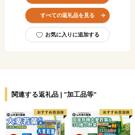
る日本屈指の景勝地として高い評価を得ています。南は
富士山の傾斜地、北は御坂山系に挟まれた高原のため夏
すべての返礼品を見る
季は過ごしやすく、四季折々、美しく豊かな自然を求め
て国内外から多くの人々が訪れる国際観光地です。後世
に向け「富士山」が世界文化遺産であり続けるよう、
お気に入りに追加する
様々な政策に取り組んでいます。
都心から車で約９０分の場所に位置する富士河口湖町で
は、河口湖美術館や河口湖ステラシアターなどの文化・
観光施設のほか、富士山と湖が眺望できる温泉郷、旅
館、ホテルなどの宿泊施設も充実しています。 ハーブ
フェスティバルや紅葉まつりなど季節を感じることので
きるイベントのほかにも、富士山河口湖音楽祭や、４つ
関連する返礼品 | "加工品等"
の湖で行われる花火大会、マラソンなど多彩なイベント
が開催され、１年を通じて楽しむことができます。