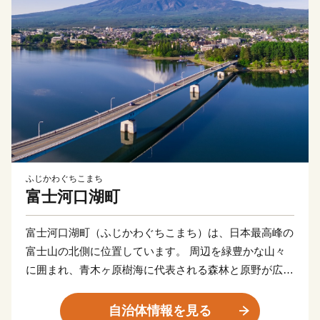
ふじかわぐちこまち
富士河口湖町
富士河口湖町（ふじかわぐちこまち）は、日本最高峰の
富士山の北側に位置しています。 周辺を緑豊かな山々
に囲まれ、青木ヶ原樹海に代表される森林と原野が広が
る自然環境の中で、富士五湖のうち、河口湖、西湖、精
進湖、本栖湖という全く特徴の異なった４つの湖を有す
自治体情報を見る