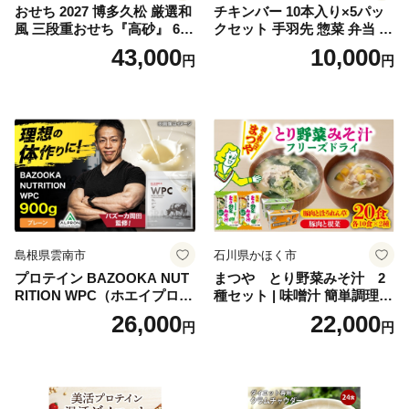
おせち 2027 博多久松 厳選和
チキンバー 10本入り×5パッ
風 三段重おせち『高砂』 6.5
クセット 手羽先 惣菜 弁当 お
寸 3段重 2～3人前 おせち料
かず お酒 おつまみ ギフト キ
43,000
10,000
円
円
理 重箱 お正月 冷凍おせち 縁
ャンプ アウトドア キャンプ
起物 祝箸付 福岡 お節 オセチ
飯 保存食 非常食 鶏肉 肉 お
oseti osechi お祝い 迎春おせ
肉 鶏 人気 厳選 静岡県袋井市
ち 本格おせち おせち予約 年
末 年始 お取り寄せ 新春 贅沢
おせち こだわりおせち 惣菜
老舗おせち ふるさと納税お
せち 御節 お節料理 正月 調理
不要 おせち料理2027
島根県雲南市
石川県かほく市
プロテイン BAZOOKA NUT
まつや とり野菜みそ汁 2
RITION WPC（ホエイプロテ
種セット | 味噌汁 簡単調理
イン）＜プレーン＞ 900g｜
お味噌 おみそ みそ とり野菜
26,000
22,000
円
円
バズーカ岡田監修・植物由来
時短料理 時短ごはん ご当地
の甘味料使用・国内製造 島
フリーズドライ
根県雲南市/株式会社アルプ
ロン [AIEN005]