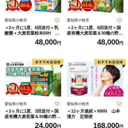
愛知県小牧市
愛知県小牧市
＜2ヶ月に1度、6回送付＞乳
＜2ヶ月に1度、6回送付＞国
酸菌＋大麦若葉粉末60H 山
産有機大麦若葉＆30種の野
本漢方 定期便
菜 山本漢方 定期便
48,000
48,000
円
円
愛知県小牧市
愛知県小牧市
＜2ヶ月に1度、3回送付＞国
＜12ヶ月連続＞NMN 山本
産有機大麦若葉＆30種の野
漢方 定期便
菜 山本漢方 定期便
24,000
168,000
円
円