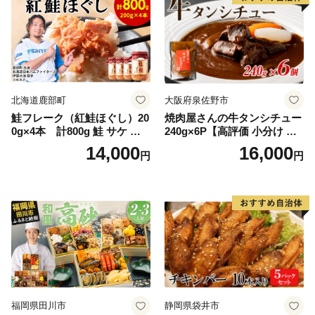
北海道鹿部町
大阪府泉佐野市
鮭フレーク（紅鮭ほぐし）20
焼肉屋さんの牛タンシチュー
0g×4本 計800g 鮭 サケ 鮭
240g×6P【高評価 小分け 惣
ほぐし サケフレーク シャケ
菜 牛たん 一人暮らし 冷凍】
14,000
16,000
円
円
フレーク 鮭フレーク
福岡県田川市
静岡県袋井市