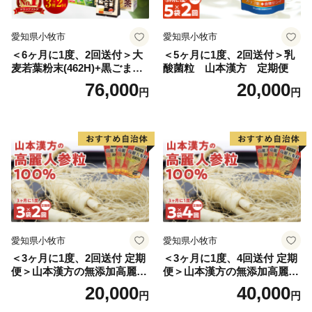
愛知県小牧市
愛知県小牧市
＜6ヶ月に1度、2回送付＞大
＜5ヶ月に1度、2回送付＞乳
麦若葉粉末(462H)+黒ごま黒
酸菌粒 山本漢方 定期便
豆きな粉+ 糖流茶 山本漢
76,000
20,000
円
円
方 定期便
愛知県小牧市
愛知県小牧市
＜3ヶ月に1度、2回送付 定期
＜3ヶ月に1度、4回送付 定期
便＞山本漢方の無添加高麗人
便＞山本漢方の無添加高麗人
参粒
参粒
20,000
40,000
円
円