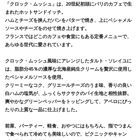
「クロック・ムッシュ」は、20世紀初頭にパリのカフェで生
まれたホットサンドイッチ。
ハムとチーズを挟んだパンをバターで焼き、上にベシャメル
ソースやチーズをのせて焼き上げます。
フランスではどこのカフェや食堂にもある定番メニューで、
あらゆる世代に愛されています。
クロック・ムッシュ風味にアレンジしたタルト・ソレイユに
は、脂肪分45％の濃厚な北海産純生クリームを贅沢に使用し
たベシャメルソースを使用。
クリーミーなコク、グリエールチーズのうま味、香りの良い
白ハムの塩気が、ふっくらサクサクのパイ生地と相性抜群。
爽やかなグリーンペッパーをトッピングして、アペロにぴっ
たりの上質な一品に仕上げました。
前菜、パーティー、軽食、おやつにはもちろん、指でつまん
で食べられて冷めても美味しいので、ピクニックやキャン