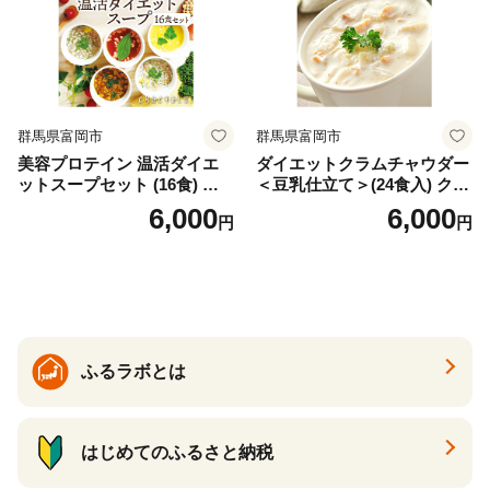
群馬県富岡市
群馬県富岡市
美容プロテイン 温活ダイエ
ダイエットクラムチャウダー
ットスープセット (16食) 小
＜豆乳仕立て＞(24食入) クラ
分け スープ 食べ比べ セット
ムチャウダー 豆乳 ダイエッ
6,000
6,000
円
円
詰合せ クラムチャウダー チ
ト スープ プロテイン たんぱ
ゲ コーン ポタージュ トマト
く質 食物繊維 食品 F20E-799
温活 ダイエット 美容 プロテ
イン 食品 F20E-809
ふるラボとは
はじめてのふるさと納税