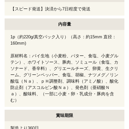
【スピード発送】決済から7日程度で発送
内容量
1p（約220g/真空パック入り）（高さ：約15mm 直径：
160mm)
原材料名：パイ生地（小麦粉、バター、食塩、小麦グル
テン）、ホワイトソース、豚肉、ソミュール（食塩、カ
ソナード、香辛料）、グリエールチーズ、卵黄、生クリ
ーム、グリーンペッパー、食塩、胡椒、ナツメグ／リン
酸塩（Ｎａ）、ｐＨ調整剤、調味料（アミノ酸）、酸化
防止剤（アスコルビン酸Ｎａ）、発色剤（亜硝酸Ｎ
ａ）、酸味料、（一部に小麦・卵・乳成分・豚肉を含
む）
賞味期限
製造より360日