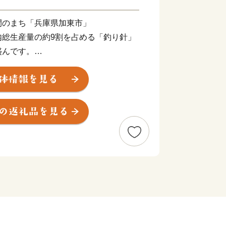
間のまち「兵庫県加東市」
内総生産量の約9割を占める「釣り針」
盛んです。
る『かとうすこやか定期便』や年額３万
スマイル交付金』など、加東市だけの嬉
磨中央公園や、加東アート館など、親子
あり、子育て世帯が暮らしやすいまちで