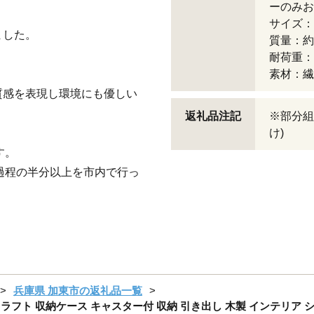
ーのみお
サイズ：約
ました。
質量：約9
耐荷重：
素材：繊
質感を表現し環境にも優しい
返礼品注記
※部分組
け)
す。
過程の半分以上を市内で行っ
兵庫県 加東市の返礼品一覧
フト 収納ケース キャスター付 収納 引き出し 木製 インテリア シ