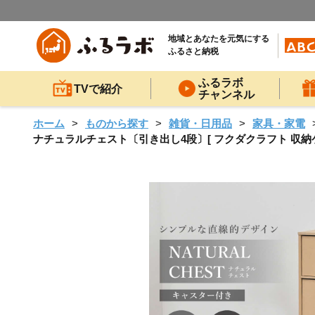
地域とあなたを元気にする
ふるさと納税
ふるラボ
TVで紹介
チャンネル
ホーム
ものから探す
雑貨・日用品
家具・家電
ナチュラルチェスト〔引き出し4段〕[ フクダクラフト 収納ケ