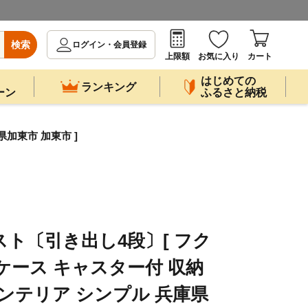
検索
ログイン・会員登録
上限額
お気に入り
カート
はじめての
ランキング
ーン
ふるさと納税
加東市 加東市 ]
ト〔引き出し4段〕[ フク
ケース キャスター付 収納
インテリア シンプル 兵庫県