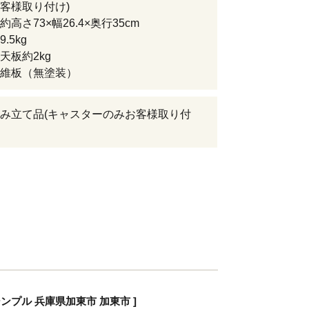
客様取り付け)
高さ73×幅26.4×奥行35cm
.5kg
天板約2kg
維板（無塗装）
み立て品(キャスターのみお客様取り付
ンプル 兵庫県加東市 加東市 ]