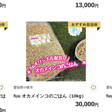
0
13,000
円
円
愛知県小牧市
愛
ごは
fuu オカメインコのごはん（10kg）
f
30,000
円
0
円