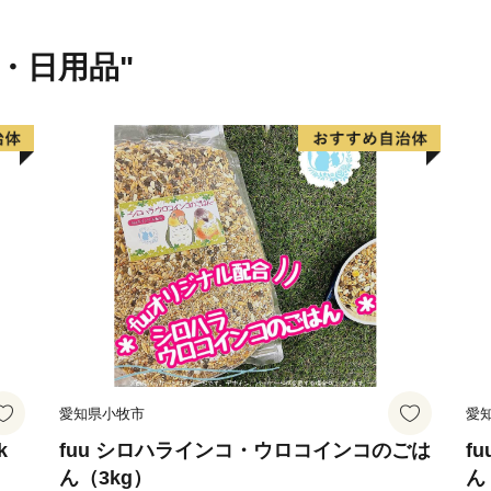
貨・日用品"
愛知県小牧市
愛
k
fuu シロハラインコ・ウロコインコのごは
f
ん（3kg）
ん