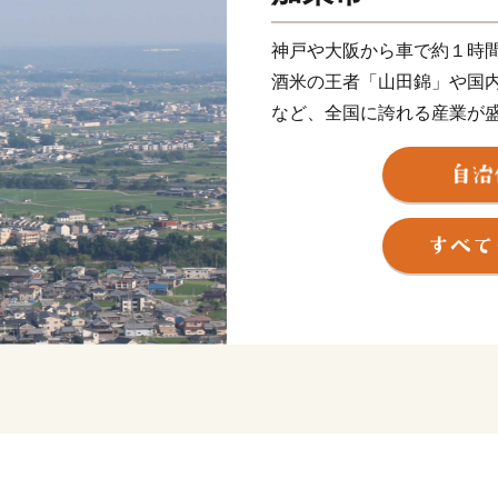
神戸や大阪から車で約１時
酒米の王者「山田錦」や国
など、全国に誇れる産業が
毎月子育て用品をお届けす
円を交付する『子育て世帯
しい子育て支援も充実。
県下最大級の面積をもつ播
で楽しめる施設もたくさん
す。