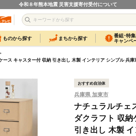
令和８年熊本地震 災害支援寄付受付について
番組･特集
ものから探す
まちから探す
キャンペ
ース キャスター付 収納 引き出し 木製 インテリア シンプル 兵庫県
おすすめ自治体
兵庫県 加東市
ナチュラルチェス
ダクラフト 収納
引き出し 木製 