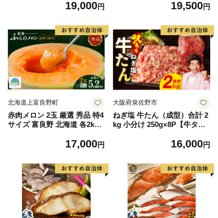
19,000
19,500
もの 果実 旬の果物 旬のフル
離島は配送不可
円
円
ーツ 香川 香川県 東かがわ市
北海道上富良野町
大阪府泉佐野市
赤肉メロン 2玉 厳選 秀品 特4
ねぎ塩 牛たん（成型）合計 2
サイズ 富良野 北海道 各2kg
kg 小分け 250g×8P【牛タン
～2.6kg 2玉 セット ファーム
牛肉 焼肉用 薄切り 訳あり サ
17,000
16,000
富良野 メロン めろん 果物 く
イズ不揃い】
円
円
だもの フルーツ デザート 旬
の果物 旬のフルーツ