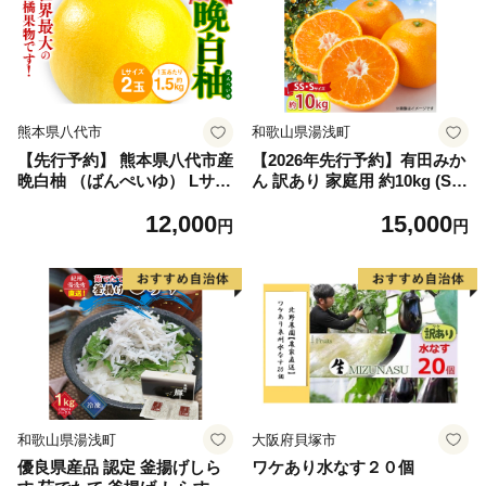
熊本県八代市
和歌山県湯浅町
【先行予約】 熊本県八代市産
【2026年先行予約】有田みか
晩白柚 （ばんぺいゆ） Lサイ
ん 訳あり 家庭用 約10kg (S
ズ 2玉 柑橘 みかん 果物 くだ
S、Sサイズ) みかん 温州みか
12,000
15,000
もの フルーツ おやつ 特産 熊
ん フルーツ 柑橘 果物 果実
円
円
本県 八代市 【2026年12月上
ジューシー 人気 国産 食べ物
旬より順次発送】
和歌山県 湯浅町 送料無料_ZJ
6098
和歌山県湯浅町
大阪府貝塚市
優良県産品 認定 釜揚げしら
ワケあり水なす２０個