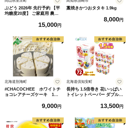
岡山県里庄町
高知県須崎市
ぶどう 2026年 先行予約 【平
藁焼きかつおタタキ 1.9kg
均糖度20度】 ご家庭用 農家
8,000
こだわりの シャイン マスカ
円
15,000
ット 2～3房 合計約1.2kg ブ
円
ドウ 葡萄 岡山県産 国産 フル
ーツ 果物 【 Nini farm 農家
直送 】
北海道別海町
北海道倶知安町
#CHACOCHEE ホワイトチ
長持ち 1.5倍巻き 花いっぱい
ョコレアチーズケーキ 1ホ
トイレットペーパー ダブル 4
ール(直径15cm)（北海道,別
5ｍ 計72ロール 全18種 花柄
9,000
13,500
海町,チーズ,ちーず,チーズケ
プリント ハーブ 香り付き 日
円
円
ーキ,ふるさと納税）
本製 まとめ買い 防災 常備品
ペーパー エコ 日用雑貨 消耗
品 備蓄 送料無料 北海道 倶知
安町 日用品