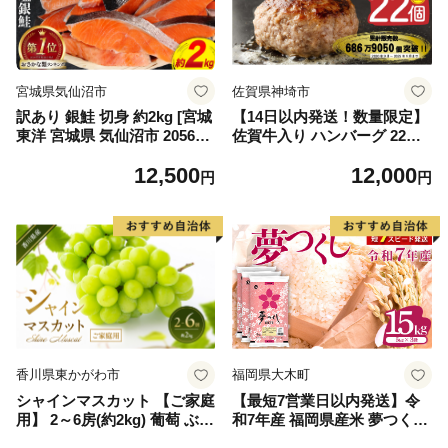
宮城県気仙沼市
佐賀県神埼市
訳あり 銀鮭 切身 約2kg [宮城
【14日以内発送！数量限定】
東洋 宮城県 気仙沼市 205649
佐賀牛入り ハンバーグ 22個
91] 鮭 魚介類 海鮮 訳アリ 規
2.6kg(120g×22個)【佐賀牛 黒
12,500
12,000
格外 不揃い さけ サケ 鮭切身
毛和牛 ブランド牛 九州 ハン
円
円
シャケ 切り身 冷凍 家庭用 お
バーグ 牛肉 豚肉 国産 お弁当
かず 弁当 支援 サーモン 銀鮭
おかず 惣菜 おすすめ 人気】
切り身 魚 わけあり
(H083106)
香川県東かがわ市
福岡県大木町
シャインマスカット 【ご家庭
【最短7営業日以内発送】令
用】 2～6房(約2kg) 葡萄 ぶど
和7年産 福岡県産米 夢つくし
う ブドウ フルーツ 果物 くだ
15kg 精米 ※北海道・沖縄・