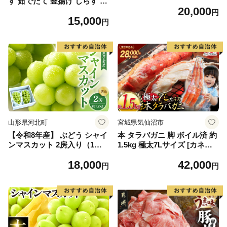
す 茹でたて 釜揚げ しらす 無
20,000
着色 安心 安全 赤穂の塩 新鮮
円
15,000
国産 海の幸 海鮮 魚介 紀州湯
円
浅湾直送 まるとも海産 お取
り寄せ 和歌山県 湯浅町 送料
無料_C6035n
山形県河北町
宮城県気仙沼市
【令和8年産】 ぶどう シャイ
本 タラバガニ 脚 ボイル済 約
ンマスカット 2房入り（1房6
1.5kg 極太7Lサイズ [カネダ
00g前後） 秀品 山形県河北町
イ 宮城県 気仙沼市 2056432
18,000
42,000
産【山形eLab】 ka074-023-r
6] カニ かに 蟹 たらばがに た
円
円
8
らば蟹 タラバ蟹 たらば タラ
バ ボイル