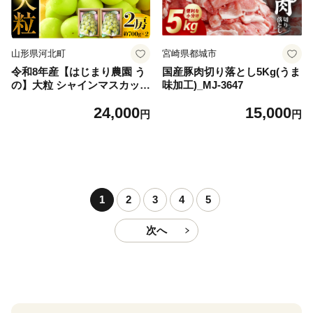
山形県河北町
宮崎県都城市
令和8年産【はじまり農園 う
国産豚肉切り落とし5Kg(うま
の】大粒 シャインマスカット
味加工)_MJ-3647
２房（約700g×2房） 山形県
24,000
15,000
河北町産 【河北町観光物産協
円
円
会】 ka002-004-r8
1
2
3
4
5
次へ