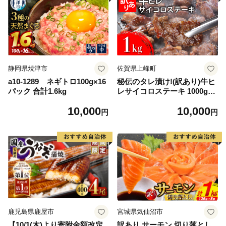
静岡県焼津市
佐賀県上峰町
a10-1289 ネギトロ100g×16
秘伝のタレ漬け!(訳あり)牛ヒ
パック 合計1.6kg
レサイコロステーキ 1000g
【B-1098-AS】
10,000
10,000
円
円
鹿児島県鹿屋市
宮城県気仙沼市
【10/1(木)より寄附金額改定
訳あり サーモン 切り落とし