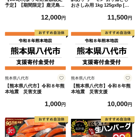
予定】【期間限定】鹿児島県
おさしみ用 1kg 125gx8p [足
大隅産うなぎ蒲焼4尾（400
利本店 宮城県 気仙沼市 2056
12,000
11,500
g） KN007-023
4313] 魚 魚介類 鮭 お刺し身
円
円
刺し身 刺身 生 生食 個包装
チリ銀鮭 銀鮭 海鮮 海鮮丼 魚
介
熊本県八代市
熊本県八代市
【熊本県八代市】令和８年熊
【熊本県八代市】令和８年熊
本地震 災害支援
本地震 災害支援
1,000
10,000
円
円