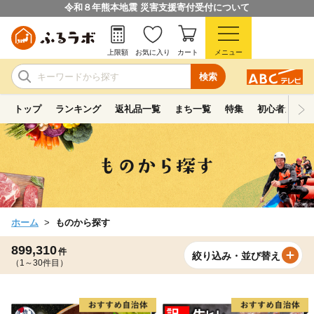
令和８年熊本地震 災害支援寄付受付について
上限額
お気に入り
カート
メニュー
検索
トップ
ランキング
返礼品一覧
まち一覧
特集
初心者ガイド
ホーム
ものから探す
899,310
件
絞り込み・並び替え
（1～30件目）