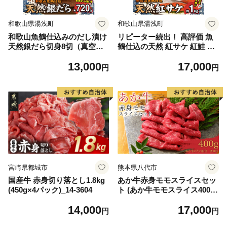
和歌山県湯浅町
和歌山県湯浅町
和歌山魚鶴仕込みのだし漬け
リピーター続出！ 高評価 魚
天然銀だら切身8切（真空パ
鶴仕込の天然 紅サケ 紅鮭 鮭
ック入） 約720g 小分け 独自
サーモン 切身 切り身 約1kg
13,000
17,000
製法 良質な脂 ふっくら 柔ら
レビュー高評価 小分け 真空
円
円
かい 身質 甘み 旨味 白身魚の
パック 梅酒 真昆布 使用 だし
トロ 梅酒 北海道南産 真こん
まろやか 天然 鮭 魚 海の幸
ぶ だし漬け 煮付け ムニエル
海鮮 魚介 食品 食べ物 おかず
味噌漬け 鍋物 冷凍 湯浅町 送
お弁当 水産加工品 冷凍 グル
料無料_G7334
メ お取り寄せ 和歌山県 湯浅
町 送料無料_G7317
宮崎県都城市
熊本県八代市
国産牛 赤身切り落とし1.8kg
あか牛赤身モモスライスセッ
(450g×4パック)_14-3604
ト (あか牛モモスライス400
g、あか牛のたれ200ml付き)
14,000
17,000
円
円