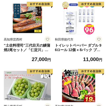
高知県芸西村
秋田県能代市
“土佐料理司”三代目天の鰻蒲
トイレットペーパー ダブル 9
焼2尾セット／「仁淀川」水
6ロール 12個 × 8パック ブラ
系の地下水使用 完全無投薬養
ンカ 再生紙 100％ 芯あり 日
27,000
11,000
殖 国産・高知県産〈高知市共
用品 消耗品 無香料 生活用品
円
円
通返礼品〉うなぎ 真空パック
備蓄 秋田県 能代市 送料無料
（ウナギう・たれセット）
《能代製紙》