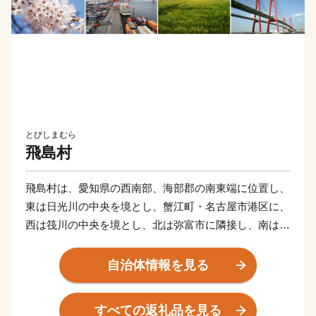
とびしまむら
飛島村
飛島村は、愛知県の西南部、海部郡の南東端に位置し、
東は日光川の中央を境とし、蟹江町・名古屋市港区に、
西は筏川の中央を境とし、北は弥富市に隣接し、南は伊
勢湾の最北部に面しています。
全体の面積は約22.43ｋ㎡と小さな村ですが、北部は農
自治体情報を見る
村地帯、南部は臨海工業地帯となっており、昔ながらの
田園風景と、名古屋港を中心とした貿易の拠点としての
すべての返礼品を見る