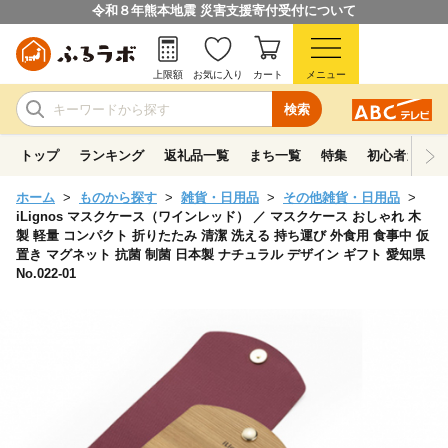
令和８年熊本地震 災害支援寄付受付について
上限額
お気に入り
カート
メニュー
検索
トップ
ランキング
返礼品一覧
まち一覧
特集
初心者ガイド
ホーム
ものから探す
雑貨・日用品
その他雑貨・日用品
iLignos マスクケース（ワインレッド） ／ マスクケース おしゃれ 木
製 軽量 コンパクト 折りたたみ 清潔 洗える 持ち運び 外食用 食事中 仮
置き マグネット 抗菌 制菌 日本製 ナチュラル デザイン ギフト 愛知県
No.022-01