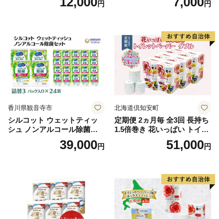
12,000
7,000
円
円
段使い 無地 シンプル 日用品
ボディソープ 泡 日用品 消耗
ふわふわ ふかふか 家族 たお
品 バス用品 大容量 いい 匂い
る 一人暮らし】
ボディ 保湿 LION ライオン
泡石鹸 石鹸 兵庫 兵庫県 小野
市
香川県観音寺市
北海道倶知安町
シルコット ウェットティッ
定期便 2ヵ月毎 全3回 長持ち
シュ ノンアルコール除菌詰
1.5倍巻き 花いっぱい トイレ
替（43枚×3P）×24袋 日用品
ットペーパー ダブル 45ｍ 計
39,000
51,000
円
円
おもちゃ 拭き取り 手拭き 外
72ロール 全18種 花柄 プリン
出時 お出かけ時 食事前 緑茶
ト ハーブ 香り付き 日本製 ま
カテキン配合
とめ買い 防災 常備品 ペーパ
ー 消耗品 備蓄 送料無料 北海
道 倶知安町 日用品