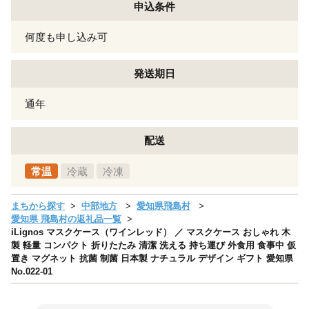
申込条件
何度も申し込み可
発送期日
通年
配送
常温
冷蔵
冷凍
まちから探す
中部地方
愛知県飛島村
愛知県 飛島村の返礼品一覧
iLignos マスクケース（ワインレッド） ／ マスクケース おしゃれ 木
製 軽量 コンパクト 折りたたみ 清潔 洗える 持ち運び 外食用 食事中 仮
置き マグネット 抗菌 制菌 日本製 ナチュラル デザイン ギフト 愛知県
No.022-01