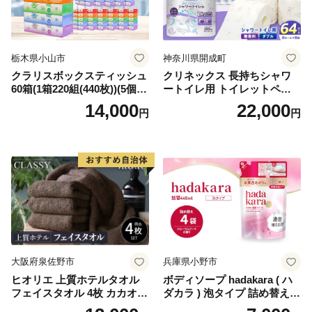
栃木県小山市
神奈川県開成町
クラリスボックスティッシュ
クリネックス 長持ちシャワ
60箱(1箱220組(440枚))(5個入
ートイレ用 トイレットペー
り×12セット)【1256759】
パー（ダブル）64ロール(8ロ
14,000
22,000
円
円
ール×8パック) 開成町 トイレ
ットペーパーダブル 日用品
国産 新生活 ダブル SDGs 備
蓄 防災 エコ 消耗品 生活雑貨
生活用品 無香料 トイレット
ペーパー ダブル といれっと
ぺーぱー トイレ クレシア ト
イレットペーパー [BDBH002
-1]
大阪府泉佐野市
兵庫県小野市
ヒオリエ 上質ホテルタオル
ボディソープ hadakara ( ハ
フェイスタオル 4枚 カカオ
ダカラ ) 泡タイプ 詰め替え 4
【タオル 泉州タオル 吸水 普
40ml×4袋 ボディーソープ 泡