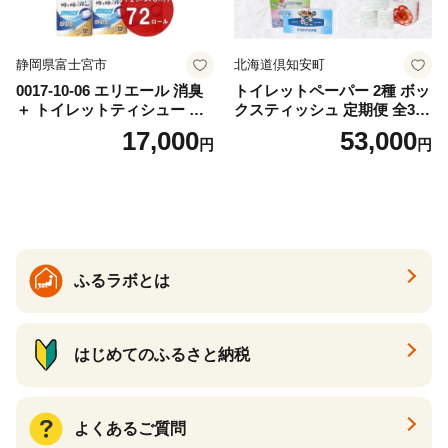
静岡県富士宮市
北海道倶知安町
0017-10-06 エリエール 消臭
トイレットペーパー 2種 ボッ
＋ トイレットティシュー し
クスティッシュ 定期便 全3
っかり香るフレッシュクリア
回 日本製 まとめ買い 防災
17,000
53,000
円
円
の香り ダブル 12ロール×6パ
常備品 日用雑貨 消耗品 生活
ック 72ロール 25m トイレ
必需品 大容量 備蓄 リサイク
ットペーパー パルプ100％ 消
ル ティッシュ ペーパー まと
臭 防臭 日用品 消耗品 備蓄
め買い 雑貨 倶知安町
ふるラボとは
はじめてのふるさと納税
よくあるご質問