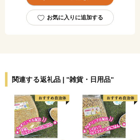
機能が共存している村です。
農村地帯では、水稲・麦・露地野菜・温室野菜・花卉等
の栽培が盛んに行われています。また、一部では金魚の
お気に入りに追加する
養殖も行われています。
臨海工業地帯には、輸送関連会社・倉庫会社・木材関連
事業所・鉄鋼関連事業所・火力発電所等が立地してお
り、名古屋港の物流の重要な地位となっています。
皆様からの応援を心よりお待ちしております。
【ご注意】
関連する返礼品 | "雑貨・日用品"
・返礼品の送付は、飛島村外にお住まいの方に限らせて
いただきます。
・寄附につきましては、年度内の回数制限は現在設けて
おりません。
・返礼品のお届けには1～2ヶ月程度かかることがありま
す。
・返礼品の写真はイメージです。