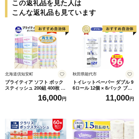
この返礼品を見た人は
こんな返礼品も見ています
北海道倶知安町
秋田県能代市
ブライティア ソフト ボック
トイレットペーパー ダブル 9
スティッシュ 200組 400枚 60
6ロール 12個 × 8パック ブラ
箱 日本製 まとめ買い ティッ
ンカ 再生紙 100％ 芯あり 日
16,000
11,000
円
円
シュ リサイクル 長持 防災 常
用品 消耗品 無香料 生活用品
備品 日用雑貨 消耗品 生活必
備蓄 秋田県 能代市 送料無料
需品 備蓄 ペーパー 紙 北海道
《能代製紙》
倶知安町 日用品