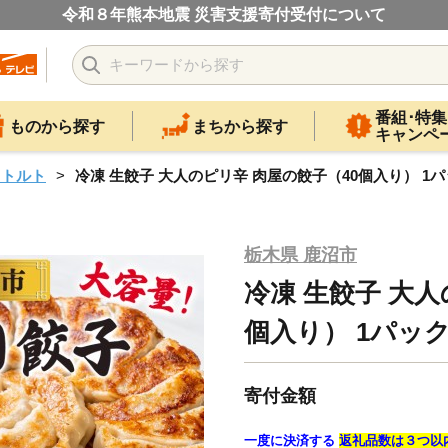
令和８年熊本地震 災害支援寄付受付について
番組･特集
ものから探す
まちから探す
キャンペ
レトルト
冷凍 生餃子 大人のピリ辛 肉屋の餃子（40個入り） 1
栃木県 鹿沼市
冷凍 生餃子 大人
個入り） 1パッ
寄付金額
一度に決済する
返礼品数は３つ以