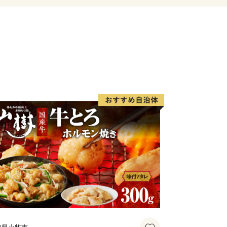
榜し、「花と緑と清流のまち」、「笑顔
指しています。
道水はおいしい地下水です。
豚肉、蕎麦、米などの農畜産物、木材や
花木、金属加工品など多くの特産物も、
いにすることでしょう。
なる発展のため、ご支援をよろしくお願