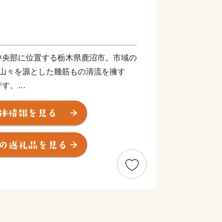
中央部に位置する栃木県鹿沼市。市域の
い山々を源とした幾筋もの清流を擁す
です。
「例幣使道」が市中心部を貫く宿場町と
てきました。東照宮の造修営に関わった
伝えられ、その技を今に伝える彫刻屋台
ありユネスコ無形文化遺産に登録された
わっています。
ちは、東京からはおよそ100㎞。東北
どの高速道路や、JR日光線、東武日
交通アクセス性にも優れています。
とめやスカイベリー」などの苺に因ん