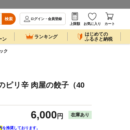
検索
ログイン・会員登録
上限額
お気に入り
カート
はじめての
ランキング
ーン
ふるさと納税
パック
のピリ辛 肉屋の餃子（40
ク
6,000
在庫あり
円
内
を推奨しております。