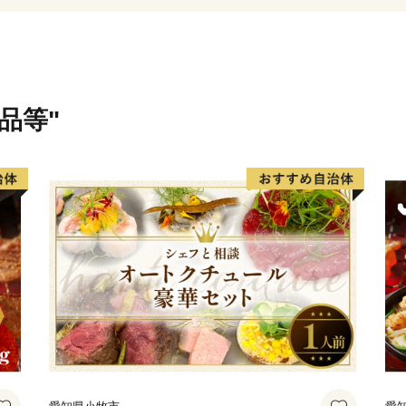
で、別名「いちご市」を標
あふれる優しいまち」を目
市の中心部で鮎が釣れ、水
いちご、ニラ、梨、牛肉、
木工製品、さつきなどの緑
品等"
皆様をきっと笑顔でいっぱ
「ふるさとかぬま」のさら
いします。