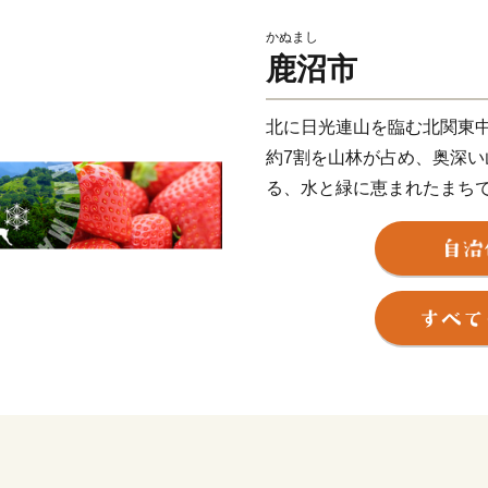
かぬまし
鹿沼市
北に日光連山を臨む北関東
約7割を山林が占め、奥深
る、水と緑に恵まれたまち
かつては日光へと続く街道
して、人の流れと共に栄え
職人が多く移り住んだとも
は、重要無形民俗文化財で
祭りの主役として、今に伝
自然と文化に彩られたこのま
自動車道、北関東自動車道な
光線などの鉄道網により、
鹿沼市は、特産の「とちお