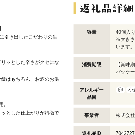
】
容量
40個入
限に引き出したこだわりの生
※大きさ
います。
ピリッとした辛さがクセにな
消費期限
【賞味期
パッケー
ご飯はもちろん、お酒のお供
卵
小
アレルギー
品目
用。
リッとした仕上がりが特徴で
事業者
株式会社
返礼品ID
7042727