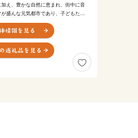
に加え、豊かな自然に恵まれ、街中に音
ツが盛んな元気都市であり、子どもたち
顔になれる「最幸のまち かわさき」を
進めています。
援したい！」と思ってくださる、本市出
同くださる皆さまの想いを「ふるさと納
ただければと存じます。
、「川崎の魅力」を「観る」、「体験す
川崎らしさを体感できる機会を用意させ
川崎にはこんなにいいものがあるん
きたいと存じます。
術・文化、環境をはじめさまざまな分野
策に反映させてまいりますので、応援を