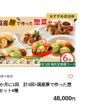
。
があっても、お申込後の寄附の取り下げ
の返金は致しかねますので御注意くださ
知県小牧市
2か月に1回 計3回>国産豚で作った惣
セット6種
48,000
円