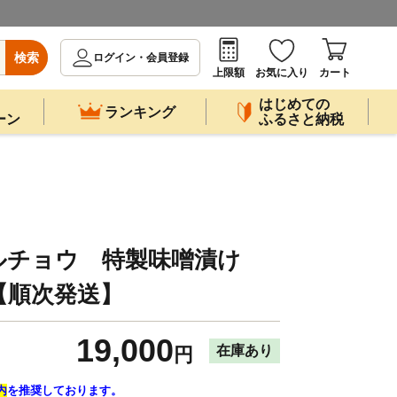
検索
ログイン・会員登録
上限額
お気に入り
カート
はじめての
ランキング
ーン
ふるさと納税
ルチョウ 特製味噌漬け
7）【順次発送】
19,000
在庫あり
円
内
を推奨しております。