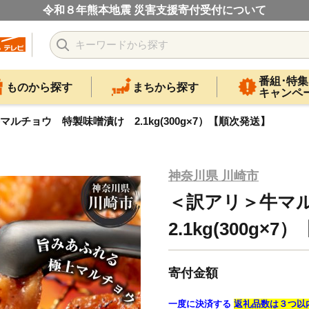
令和８年熊本地震 災害支援寄付受付について
番組･特集
ものから探す
まちから探す
キャンペ
ルチョウ 特製味噌漬け 2.1kg(300g×7）【順次発送】
神奈川県 川崎市
＜訳アリ＞牛マ
2.1kg(300g×
寄付金額
一度に決済する
返礼品数は３つ以