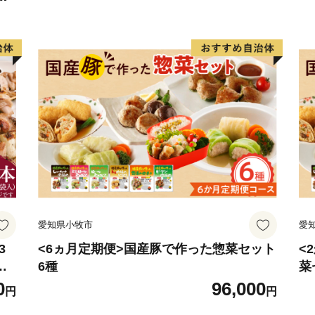
"
よろしくお願いいたします
※本市では、いかなる理由
（キャンセル）及び寄附金
い。
愛知県小牧市
愛
3
<6ヵ月定期便>国産豚で作った惣菜セット
<
み
6種
菜
き
0
96,000
円
円
ィー