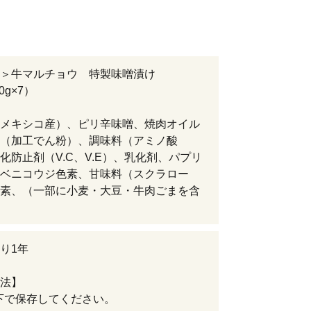
リ＞牛マルチョウ 特製味噌漬け
00g×7）
メキシコ産）、ピリ辛味噌、焼肉オイル
（加工でん粉）、調味料（アミノ酸
化防止剤（V.C、V.E）、乳化剤、パプリ
ベニコウジ色素、甘味料（スクラロー
素、（一部に小麦・大豆・牛肉ごまを含
り1年
法】
以下で保存してください。