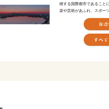
積する国際都市であること
楽や芸術があふれ、スポー
や若者をはじめ、誰もが笑
目指し、さまざまな取組を
このような本市を「ぜひ応
身の方や本市の施策にご賛
税」にのせ、本市を応援い
寄附していただいた方へは
る」、「味わう」ことで、
ていただいております。「
だ！」と再発見していただ
皆さまの想いを、福祉や芸
に活用させていただき、施