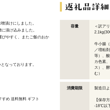
味噌漬けにしました。
容量
＜訳ア
噌に漬け込みました。
2.1kg(3
ち運びやすく、またご飯のおか
牛小腸（
／増粘剤
等）、酸
カ色素、
いとなっております。
ス）、酵
む）
消費期限
製造日よ
すすめ 送料無料 ギフト
【保存方
-18℃