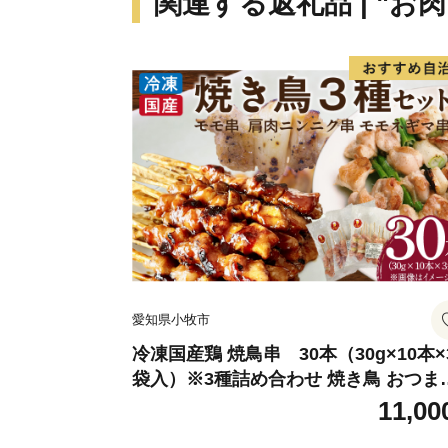
関連する返礼品 | "お肉
愛知県小牧市
冷凍国産鶏 焼鳥串 30本（30g×10本×
袋入）※3種詰め合わせ 焼き鳥 おつま
バーベキュー 小分け 国産 鶏肉 焼鳥 や
11,00
とり 串 惣菜 おかず 晩酌 冷凍 パーテ