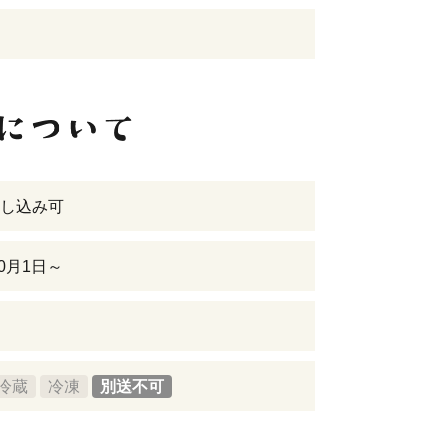
し込み可
10月1日～
冷蔵
冷凍
別送不可