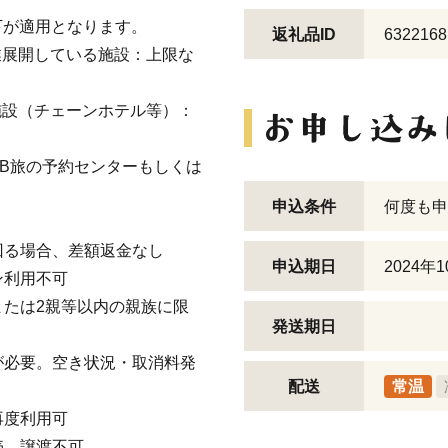
以下が適用となります。
返礼品ID
6322168
業展開している施設：上限な
施設（チェーンホテル等）：
JTB旅の予約センターもしくは
申込条件
何度も申
回る場合、差額返金なし
申込期日
2024年
ン利用不可
たは2親等以内の親族に限
発送期日
が必要。空き状況・取消料発
配送
常温
再度利用可
売、譲渡不可