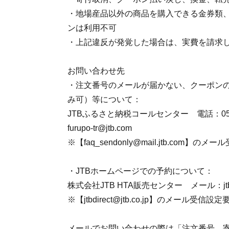
・地場産品以外の商品を購入できる金券類
ンは利用不可
・上記違反が発覚した場合は、実費を請求
お問い合わせ先
・注文番号のメールが届かない、クーポン
み可）等について：
JTBふるさと納税コールセンター 電話：050-
furupo-tr@jtb.com
※【faq_sendonly@mail.jtb.com】のメ
・JTBホームページでの予約について：
株式会社JTB HTA販売センター メール：jtbdire
※【jtbdirect@jtb.co.jp】のメール受信設定
メールでお問い合わせの際は「注文番号、