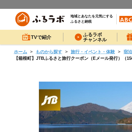
地域とあなたを元気にする
ふるさと納税
ふるラボ
TVで紹介
チャンネル
ホーム
ものから探す
旅行・イベント・体験
宿
【箱根町】JTBふるさと旅行クーポン（Eメール発行）（150,