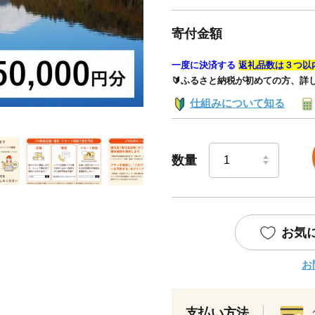
寄付金額
一度に決済する
返礼品数は３つ以
🔰ふるさと納税が初めての方、詳
仕組みについて知る
数量
お気
お
支払い方法