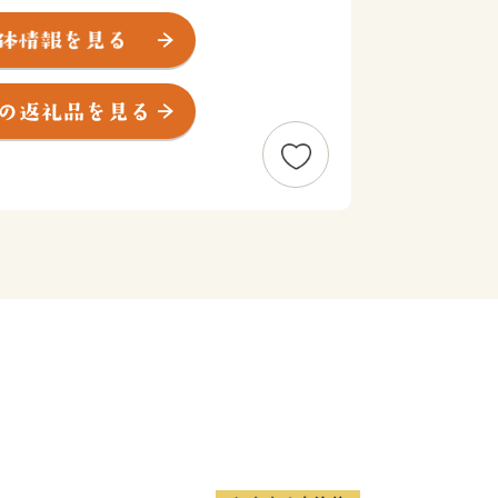
、大阪、富士山など日本で人気の観光地
て便利な立地にあります。
000万人を超える観光客が訪れます。
央に位置し、世界文化遺産にも登録され
ことも出来ます。
る豊富な温泉、明鏡芦ノ湖をはじめと
した多彩な美術館、100を超える旅館
山電車、ケーブルカー、ロープウェイ、
に富んだ乗り物、江戸時代の様子を色濃
芸品など、様々な魅力を持つ一大リゾー
税制度」を活用し、箱根町のまちづく
様からの寄付を募っています。
訪れたことのある方など、「箱根ファ
しています。