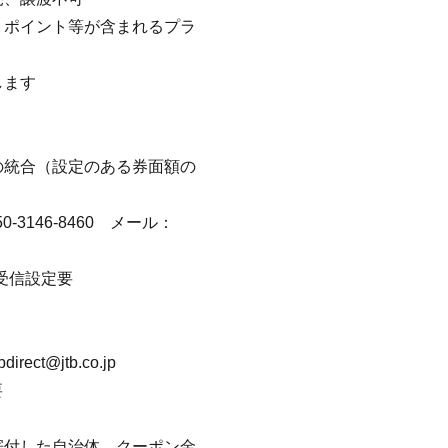
、ポイント等が含まれるプラ
します
の統合（設定のある券面額の
3146-8460 メール：
ール受信設定要
ct@jtb.co.jp
要
寄付した自治体、クーポン金