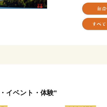
も非常に良く、東京、京都
を周遊する旅の滞在地とし
そのため、国内外から毎年2
富士箱根伊豆国立公園の中
ている富士山を近くに見る
箱根には、約20種類もあ
した美しい自然とそれに調和
やホテルがあり、また、登
遊覧船などのバラエティー
く残す箱根旧街道や伝統工
トです。
箱根町では、「ふるさと納
りを応援していただける皆
行・イベント・体験"
箱根町出身の方や箱根町を
ン」の皆様の応援をお待ち