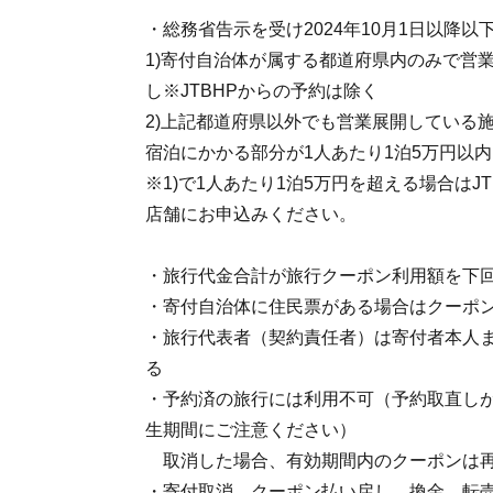
・総務省告示を受け2024年10月1日以降
1)寄付自治体が属する都道府県内のみで営
し※JTBHPからの予約は除く
2)上記都道府県以外でも営業展開している
宿泊にかかる部分が1人あたり1泊5万円以内
※1)で1人あたり1泊5万円を超える場合は
店舗にお申込みください。
・旅行代金合計が旅行クーポン利用額を下
・寄付自治体に住民票がある場合はクーポ
・旅行代表者（契約責任者）は寄付者本人ま
る
・予約済の旅行には利用不可（予約取直し
生期間にご注意ください）
取消した場合、有効期間内のクーポンは
・寄付取消、クーポン払い戻し、換金、転