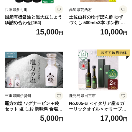
兵庫県多可町
高知県芸西村
国産有機醤油と黒大豆しょう
土佐山村のゆずぽん酢 ゆず
ゆ詰め合わせ[164]
づくし 500ml×3本 ポン酢 ポ
ンズ ゆず 柚子 調味料 さっぱ
15,000
10,000
円
円
り 美味しい おいしい 鍋 しゃ
ぶしゃぶ 冷奴 魚料理 蒸し料
理 ドレッシング セット
三重県南伊勢町
鹿児島県日置市
竈方の塩 ワグナービン＋袋
No.005-B ＜イタリア産＆ガ
セット 塩 しお 調味料 食塩
ーリックオイル＞オリーブオ
天然 ミネラル 調味料 ソルト
イルセット(200ml×2本) 日置
5,000
17,000
円
円
salt 料理 味付 おにぎり 三重
市 特産品 調味料 油 エキスト
県 南伊勢 伊勢 志摩 5000円 5
ラバージン オリーブ セット
000円以下 五千円
ガーリック【鹿児島オリー