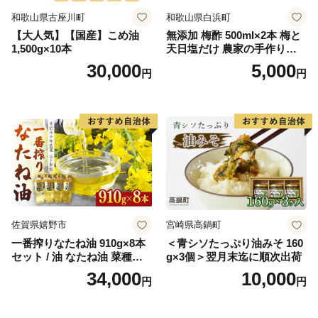
和歌山県古座川町
和歌山県白浜町
【大人気】【国産】こめ油
無添加 梅酢 500ml×2本 梅と
1,500g×10本
天日塩だけ 農家の手作り完
熟梅酢 調味料
30,000
5,000
円
円
佐賀県嬉野市
宮崎県高鍋町
一番搾りなたね油 910g×8本
＜青シソたっぷり油みそ 160
セット / 油 なたね油 菜種油
g×3個＞翌月末迄に順次出荷
ナタネ【山下製油】 [NBE00
34,000
10,000
円
円
7]