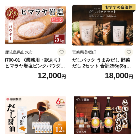
ブ】
鹿児島県出水市
宮崎県美郷町
i700-01 《業務用・訳あり》
だしパック うまみだし 野菜
ヒマラヤ岩塩ピンクパウダー
だし 2セット 合計256g(8g×8
タイプ(5kg) 岩塩 塩 調味料
パック×2種×2セット) [岡田商
12,000
18,000
円
円
しお 保存料不使用 天然 パウ
店 宮崎県 美郷町 31ac0069]
ダータイプ グレインミルタ
国産 粉末 ダシ 出汁パック し
イプ 料理 バスソルト 入浴 普
いたけ 無塩
段使い ギフト 贈り物【ソル
ティースマイル】