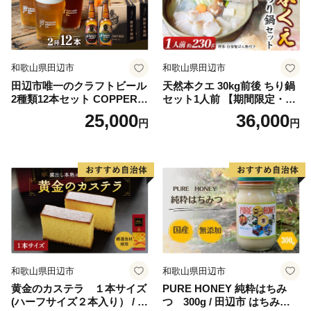
和歌山県田辺市
和歌山県田辺市
田辺市唯一のクラフトビール
天然本クエ 30kg前後 ちり鍋
2種類12本セット COPPER
セット1人前 【期間限定・1/3
（アルコール度数6％）GOL
1まで】【お野菜・自家製ぽ
25,000
36,000
円
円
D（アルコール度数5.5％）各
ん酢付きのくえ】 ※北海
330ml×6本 / 田辺市 クラフト
道・沖縄・離島は発送不可 /
ビール 地ビール 瓶ビール 地
鍋 高級 くえ鍋 クエ鍋 野菜
酒 ボイジャーブルーイング
本クエ ポン酢 ぽんず 田辺市
セット 詰合せ 飲み比べ 父の
和歌山県 贈答 ギフト ご家庭
日 ギフト プレゼント 贈り物
【gtr001】
【bbi012-1】
和歌山県田辺市
和歌山県田辺市
黄金のカステラ １本サイズ
PURE HONEY 純粋はちみ
(ハーフサイズ２本入り） / 田
つ 300g / 田辺市 はちみつ