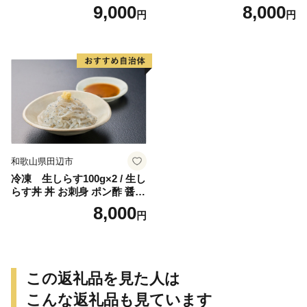
辺市 スイーツ カステラ 洋菓
ハチミツ 蜂蜜 無添加 国産
9,000
8,000
円
円
子 黄金 おやつ １本 【ehs00
【nts005-1】
6-1】
和歌山県田辺市
冷凍 生しらす100g×2 / 生し
らす丼 丼 お刺身 ポン酢 醤油
小分け シラス 冷凍 生 ギフト
8,000
円
お取り寄せ 和歌山県 田辺市
【mst009】
この返礼品を見た人は
こんな返礼品も見ています