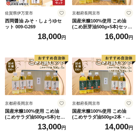
佐賀県伊万里市
京都府長岡京市
西岡醤油 みそ・しょうゆセ
国産米糠100%使用 こめ油
ット 009-G269
(こめ胚芽油500g×5本)セット
[1575]
18,000
16,000
円
円
京都府長岡京市
京都府長岡京市
国産米糠100%使用 こめ油
国産米糠100%使用 こめ油
(こめサラダ油500g×5本)セッ
(こめサラダ油500g×2本・こ
ト [1574]
め胚芽油500g×3本)セット [1
13,000
14,000
円
円
573]