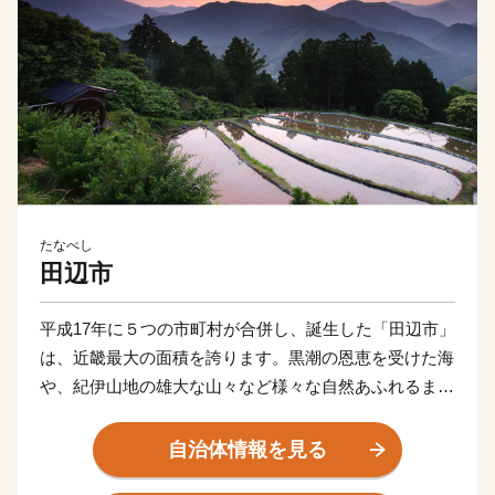
たなべし
田辺市
平成17年に５つの市町村が合併し、誕生した「田辺市」
は、近畿最大の面積を誇ります。黒潮の恩恵を受けた海
や、紀伊山地の雄大な山々など様々な自然あふれるまち
です。「紀伊山地の霊場と参詣道」として世界文化遺産
に登録されている熊野古道、里山の恩恵を活かした持続
自治体情報を見る
可能な農業として世界農業遺産に認定されている「みな