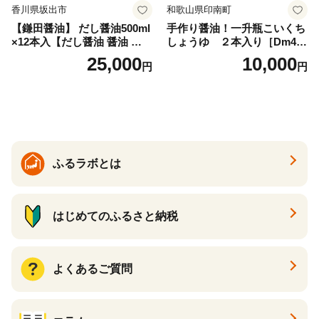
香川県坂出市
和歌山県印南町
【鎌田醤油】 だし醤油500ml
手作り醤油！一升瓶こいくち
×12本入【だし醤油 醤油 人気
しょうゆ ２本入り［Dm4］
おすすめ 人気だし醤油 出汁
｜手作り 醤油 和歌山県 印南
25,000
10,000
円
円
醤油 AE1021】
町 一升瓶 こいくちしょうゆ
伝統製法 醤油 日本食 調味料
地元産 大豆 小麦 塩 だし 煮
物 和食 醤油 肉料理 魚料理
野菜料理 醤油 郷土料理 家庭
料理 醤油
ふるラボとは
はじめてのふるさと納税
よくあるご質問