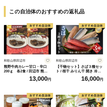
この自治体のおすすめの返礼品
和歌山県田辺市
和歌山県田辺市
熊野牛肉カレー甘口・辛口
【干物セット】さば３種セッ
200ｇ 各2食 / 田辺市 熊野牛
ト / 桜干 みりん干 開き 冷凍
ブランド牛 牛肉 牛肉カレー
魚介類 焼き魚 食べ比べ サバ
13,000
16,000
円
円
レトルトカレー レトルト レ
鯖 和歌山県 田辺市【mst011-
トルト食品 カレー セット 詰
1】
合せ 食べ比べ【oon001】