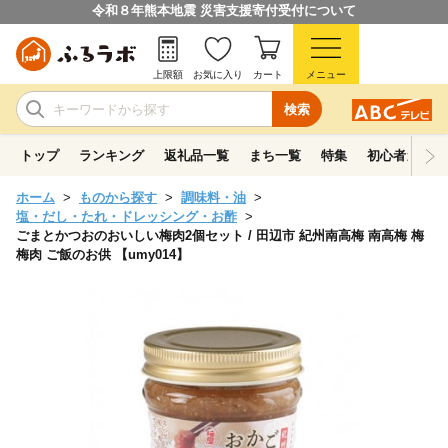
令和８年熊本地震 災害支援寄付受付について
上限額
お気に入り
カート
メニュー
検索
トップ
ランキング
返礼品一覧
まち一覧
特集
初心者ガイド
ホーム
ものから探す
調味料・油
塩・だし・たれ・ドレッシング・お酢
ごまとかつおのおいしい梅肉2個セット / 田辺市 紀州南高梅 南高梅 梅
梅肉 ご飯のお供 【umy014】