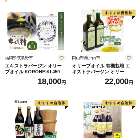
福岡県筑紫野市
岡山県瀬戸内市
エキストラバージン オリー
オリーブオイル 有機栽培 エ
ブオイル KORONEIKI 450g
キストラバージン オリーブ
[筑前たなか油屋 福岡県 筑紫
オイル シングル 2本 セット
18,000
22,000
円
円
野市 21760403] 油 食用油 オ
オーガニック 調味料 油 オリ
リーブ油
ーブ油 食用油 ギフト