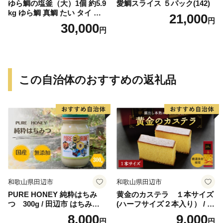
ゆら鯛の塩釜（大）1個 約5.9
愛鯛スライス ５パック(142)
kg ゆら鯛 真鯛 たい タイ 鯛
21,000
円
塩釜焼き 塩釜 魚 魚介類 海鮮
30,000
円
祝い事 お祝い ハレの日 食品
冷蔵 宝水産 国産 由良半島 愛
媛県【えひめの町（超）推
し！（愛南町）】(295)
この自治体のおすすめの返礼品
和歌山県田辺市
和歌山県田辺市
PURE HONEY 純粋はちみ
黄金のカステラ １本サイズ
つ 300g / 田辺市 はちみつ
(ハーフサイズ２本入り） / 田
ハチミツ 蜂蜜 無添加 国産
辺市 スイーツ カステラ 洋菓
8,000
9,000
円
円
【nts005-1】
子 黄金 おやつ １本 【ehs00