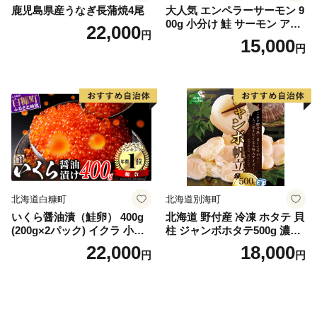
鹿児島県産うなぎ長蒲焼4尾
大人気 エンペラーサーモン 9
00g 小分け 鮭 サーモン アト
22,000
円
ランティックサーモン 水産
15,000
円
庁長官賞 受賞 さけ シャケ し
ゃけ sake カルパッチョ ソテ
ー レアステーキ 人気 高級 大
満足 美味しい 贈答 生食用 刺
身 お刺身 刺し身 魚介類 海鮮
冷凍 厚切り 薄切り ふるさと
納税 ふるさとチョイス チョ
イス 北海道 白糠町
北海道白糠町
北海道別海町
いくら醤油漬（鮭卵） 400g
北海道 野付産 冷凍 ホタテ 貝
(200g×2パック) イクラ 小分
柱 ジャンボホタテ500g 濃厚
け いくら醤油漬 鮭いくら い
な旨味と甘み （ほたて ホタ
22,000
18,000
円
円
くら醤油漬け 鮭 鮭卵 ikura
テ 帆立 貝柱 ホタテ貝柱 大玉
醤油いくら 冷凍いくら いく
大粒 北海道 別海 野付 ふるさ
ら北海道 醤油鮭いくら 人気
と納税）
大好評品 北海道 白糠町