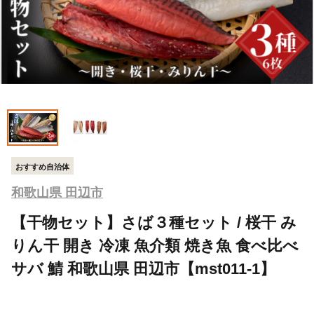
おすすめ自治体
和歌山県 田辺市
【干物セット】さば３種セット / 桜干 み
りん干 開き 冷凍 魚介類 焼き魚 食べ比べ
サバ 鯖 和歌山県 田辺市【mst011-1】