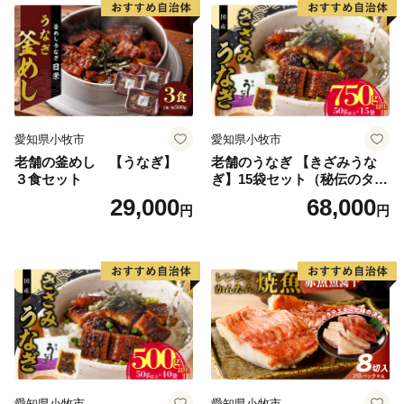
愛知県小牧市
愛知県小牧市
老舗の釜めし 【うなぎ】
老舗のうなぎ 【きざみうな
３食セット
ぎ】15袋セット（秘伝のタレ
付）
29,000
68,000
円
円
愛知県小牧市
愛知県小牧市