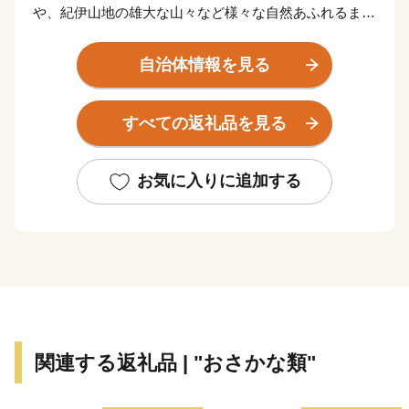
や、紀伊山地の雄大な山々など様々な自然あふれるまち
です。「紀伊山地の霊場と参詣道」として世界文化遺産
に登録されている熊野古道、里山の恩恵を活かした持続
自治体情報を見る
可能な農業として世界農業遺産に認定されている「みな
べ・田辺の梅システム」の２つの世界遺産を有していま
すべての返礼品を見る
す。旅人を癒す温泉、海の幸、山の幸などたくさんの魅
力が詰まった田辺市にぜひお越しください。
お気に入りに追加する
関連する返礼品 | "おさかな類"