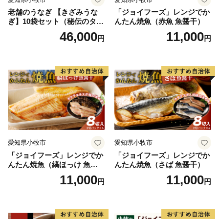
老舗のうなぎ 【きざみうな
「ジョイフーズ」レンジでか
ぎ】10袋セット（秘伝のタレ
んたん焼魚（赤魚 魚醤干）
付）
46,000
11,000
円
円
愛知県小牧市
愛知県小牧市
「ジョイフーズ」レンジでか
「ジョイフーズ」レンジでか
んたん焼魚（縞ほっけ 魚醤
んたん焼魚（さば 魚醤干）
干）
11,000
11,000
円
円