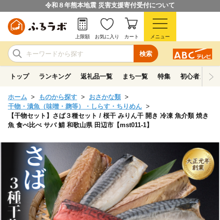
令和８年熊本地震 災害支援寄付受付について
上限額
お気に入り
カート
メニュー
検索
トップ
ランキング
返礼品一覧
まち一覧
特集
初心者ガイド
ホーム
ものから探す
おさかな類
干物・漬魚（味噌・麹等）・しらす・ちりめん
【干物セット】さば３種セット / 桜干 みりん干 開き 冷凍 魚介類 焼き
魚 食べ比べ サバ 鯖 和歌山県 田辺市【mst011-1】