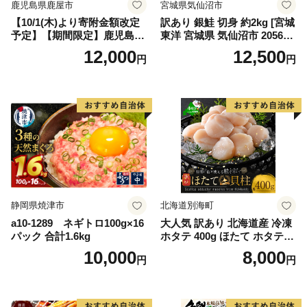
鹿児島県鹿屋市
宮城県気仙沼市
【10/1(木)より寄附金額改定
訳あり 銀鮭 切身 約2kg [宮城
予定】【期間限定】鹿児島県
東洋 宮城県 気仙沼市 205649
大隅産うなぎ蒲焼4尾（400
91] 鮭 魚介類 海鮮 訳アリ 規
12,000
12,500
円
円
g） KN007-023
格外 不揃い さけ サケ 鮭切身
シャケ 切り身 冷凍 家庭用 お
かず 弁当 支援 サーモン 銀鮭
切り身 魚 わけあり
静岡県焼津市
北海道別海町
a10-1289 ネギトロ100g×16
大人気 訳あり 北海道産 冷凍
パック 合計1.6kg
ホタテ 400g ほたて ホタテ
帆立 貝柱 海鮮 魚介類 刺身
10,000
8,000
円
円
大粒 天然 海鮮 ランキング 大
人気 人気 おすすめ 訳あり ）