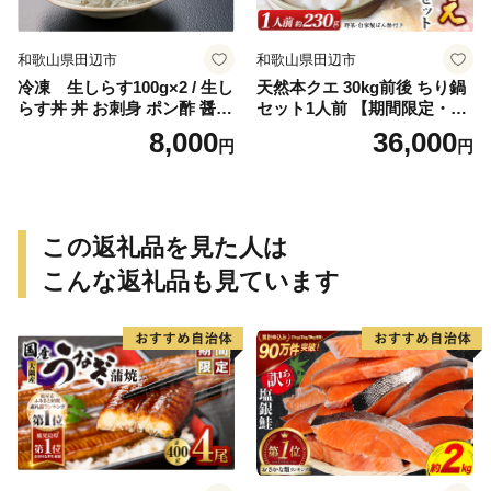
和歌山県田辺市
和歌山県田辺市
冷凍 生しらす100g×2 / 生し
天然本クエ 30kg前後 ちり鍋
らす丼 丼 お刺身 ポン酢 醤油
セット1人前 【期間限定・1/3
小分け シラス 冷凍 生 ギフト
1まで】【お野菜・自家製ぽ
8,000
36,000
円
円
お取り寄せ 和歌山県 田辺市
ん酢付きのくえ】 ※北海
【mst009】
道・沖縄・離島は発送不可 /
鍋 高級 くえ鍋 クエ鍋 野菜
本クエ ポン酢 ぽんず 田辺市
和歌山県 贈答 ギフト ご家庭
この返礼品を見た人は
【gtr001】
こんな返礼品も見ています