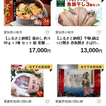
愛知県小牧市
愛知県小牧市
【ふるさと納税】釜めし 約 5
【ふるさと納税】干物 縞ほ
00ｇ × 3食 セット 鮭 老舗 急
っけ開き 赤魚開き さばの開
速冷凍 レンチン 時短 簡単調
き 魚醤干し 3種 セット 詰め
17,000
13,000
円
円
理 食品 加工品 海鮮 手作り
合わせ 魚 おかず 肉厚 おいし
ほくほく ご飯 お弁当 おにぎ
い さば 赤魚 縞ホッケ ジョイ
り お茶漬け お取り寄せ お取
フーズ 魚貝類 お取り寄せ お
り寄せグルメ 愛知県 小牧市
取り寄せグルメ 魚醤 ナンプ
送料無料
ラー 愛知県 小牧市 冷凍 送料
無料
愛媛県地酒の隠れ郷
愛媛県地酒の隠れ郷