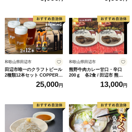
6-1】
和歌山県田辺市
和歌山県田辺市
田辺市唯一のクラフトビール
熊野牛肉カレー甘口・辛口
2種類12本セット COPPER
200ｇ 各2食 / 田辺市 熊野牛
（アルコール度数6％）GOL
ブランド牛 牛肉 牛肉カレー
25,000
13,000
円
円
D（アルコール度数5.5％）各
レトルトカレー レトルト レ
330ml×6本 / 田辺市 クラフト
トルト食品 カレー セット 詰
ビール 地ビール 瓶ビール 地
合せ 食べ比べ【oon001】
酒 ボイジャーブルーイング
セット 詰合せ 飲み比べ 父の
日 ギフト プレゼント 贈り物
【bbi012-1】