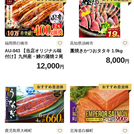
福岡県行橋市
高知県須崎市
AU-043 【当店オリジナル味
藁焼きかつおタタキ 1.9kg
付け】九州産・鰻の蒲焼２尾
8,000
円
12,000
円
鹿児島県大崎町
北海道白糠町