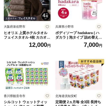
ぺーぱー トイレ クレシア ト
イレットペーパー [BDBH002
-1]
大阪府泉佐野市
兵庫県小野市
ヒオリエ 上質ホテルタオル
ボディソープ hadakara ( ハ
フェイスタオル 4枚 カカオ
ダカラ ) 泡タイプ 詰め替え 4
【タオル 泉州タオル 吸水 普
40ml×4袋 ボディーソープ 泡
12,000
7,000
円
円
段使い 無地 シンプル 日用品
ボディソープ 泡 日用品 消耗
ふわふわ ふかふか 家族 たお
品 バス用品 大容量 いい 匂い
る 一人暮らし】
ボディ 保湿 LION ライオン
泡石鹸 石鹸 兵庫 兵庫県 小野
市
香川県観音寺市
北海道倶知安町
シルコット ウェットティッ
定期便 2ヵ月毎 全3回 長持ち