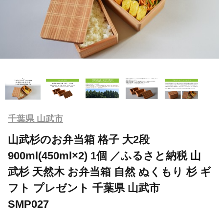
千葉県 山武市
山武杉のお弁当箱 格子 大2段
900ml(450ml×2) 1個 ／ふるさと納税 山
武杉 天然木 お弁当箱 自然 ぬくもり 杉 ギ
フト プレゼント 千葉県 山武市
SMP027