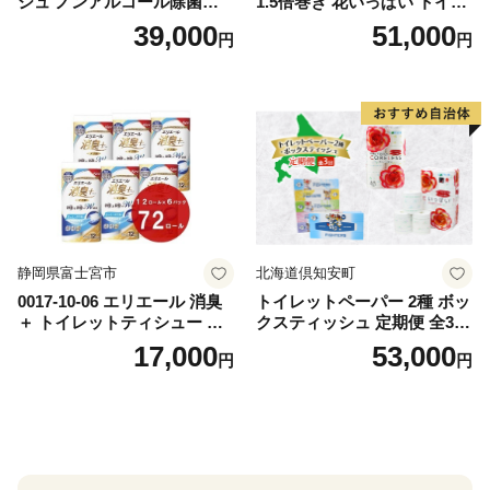
シュ ノンアルコール除菌詰
1.5倍巻き 花いっぱい トイレ
替（43枚×3P）×24袋 日用品
ットペーパー ダブル 45ｍ 計
39,000
51,000
円
円
おもちゃ 拭き取り 手拭き 外
72ロール 全18種 花柄 プリン
出時 お出かけ時 食事前 緑茶
ト ハーブ 香り付き 日本製 ま
カテキン配合
とめ買い 防災 常備品 ペーパ
ー 消耗品 備蓄 送料無料 北海
道 倶知安町 日用品
静岡県富士宮市
北海道倶知安町
0017-10-06 エリエール 消臭
トイレットペーパー 2種 ボッ
＋ トイレットティシュー し
クスティッシュ 定期便 全3
っかり香るフレッシュクリア
回 日本製 まとめ買い 防災
17,000
53,000
円
円
の香り ダブル 12ロール×6パ
常備品 日用雑貨 消耗品 生活
ック 72ロール 25m トイレ
必需品 大容量 備蓄 リサイク
ットペーパー パルプ100％ 消
ル ティッシュ ペーパー まと
臭 防臭 日用品 消耗品 備蓄
め買い 雑貨 倶知安町