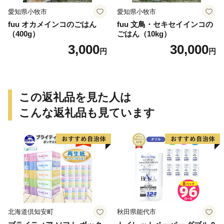
愛知県小牧市
愛知県小牧市
fuu オカメインコのごはん
fuu 文鳥・セキセイインコの
（400g）
ごはん（10kg）
3,000
30,000
円
円
この返礼品を見た人は
こんな返礼品も見ています
北海道倶知安町
秋田県能代市