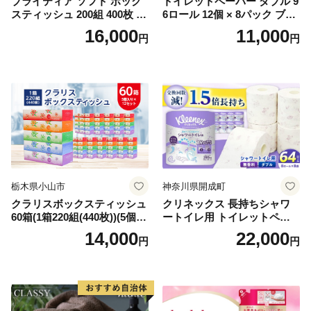
ブライティア ソフト ボック
トイレットペーパー ダブル 9
スティッシュ 200組 400枚 60
6ロール 12個 × 8パック ブラ
箱 日本製 まとめ買い ティッ
ンカ 再生紙 100％ 芯あり 日
16,000
11,000
円
円
シュ リサイクル 長持 防災 常
用品 消耗品 無香料 生活用品
備品 日用雑貨 消耗品 生活必
備蓄 秋田県 能代市 送料無料
需品 備蓄 ペーパー 紙 北海道
《能代製紙》
倶知安町 日用品
栃木県小山市
神奈川県開成町
クラリスボックスティッシュ
クリネックス 長持ちシャワ
60箱(1箱220組(440枚))(5個入
ートイレ用 トイレットペー
り×12セット)【1256759】
パー（ダブル）64ロール(8ロ
14,000
22,000
円
円
ール×8パック) 開成町 トイレ
ットペーパーダブル 日用品
国産 新生活 ダブル SDGs 備
蓄 防災 エコ 消耗品 生活雑貨
生活用品 無香料 トイレット
ペーパー ダブル といれっと