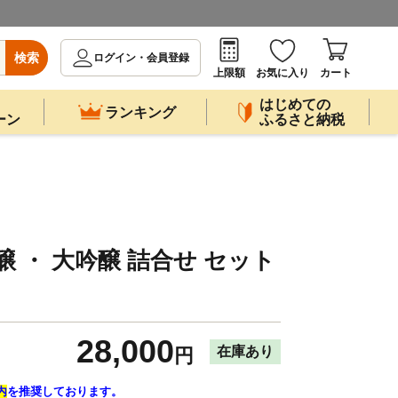
検索
ログイン・会員登録
上限額
お気に入り
カート
はじめての
ランキング
ーン
ふるさと納税
醸 ・ 大吟醸 詰合せ セット
28,000
在庫あり
円
内
を推奨しております。