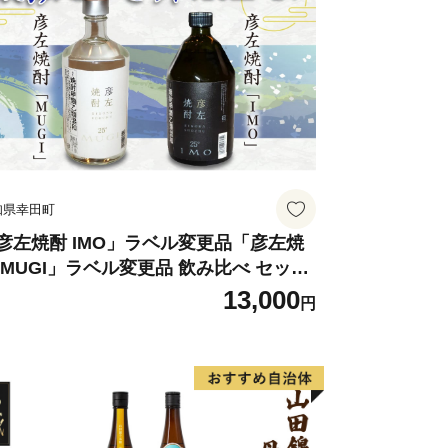
知県幸田町
彦左焼酎 IMO」ラベル変更品「彦左焼
 MUGI」ラベル変更品 飲み比べ セット
計2本 720ml×各1本 25度 焼酎 お酒 麦
13,000
円
酎 芋焼酎