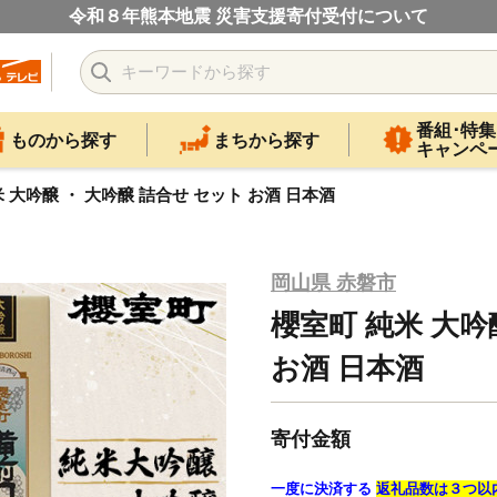
令和８年熊本地震 災害支援寄付受付について
番組･特集
ものから探す
まちから探す
キャンペ
 大吟醸 ・ 大吟醸 詰合せ セット お酒 日本酒
岡山県 赤磐市
櫻室町 純米 大吟
お酒 日本酒
寄付金額
一度に決済する
返礼品数は３つ以