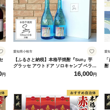
愛知県小牧市
愛
セ
【ふるさと納税】本格芋焼酎『Sun』芋
「
グラッセ アウトドア ソロキャンプ ベラン
酎
ピング 巣ごもり 就労支援
合
0
16,000
円
円
焼