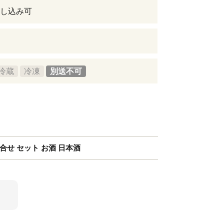
し込み可
冷蔵
冷凍
別送不可
詰合せ セット お酒 日本酒