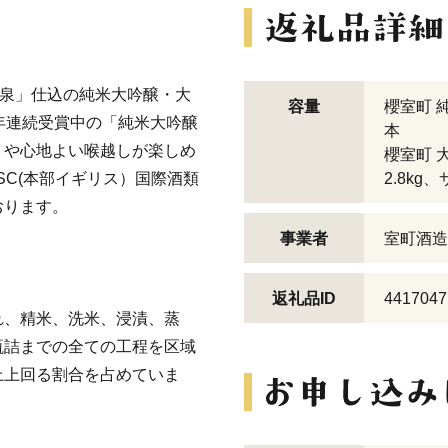
冷泉」仕込の純米大吟醸・大
容量
櫻室町 
年連続受賞中の「純米大吟醸
本
りや心地よい喉越しが楽しめ
櫻室町 
SC(本部イギリス）国際酒類
2.8kg
おります。
事業者
室町酒造
返礼品ID
4417047
れ、精米、洗米、浸漬、蒸
瓶詰までの全ての工程を区域
上上回る割合を占めていま