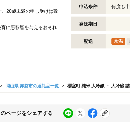
申込条件
何度も申
す。20歳未満の申し受けは致
発送期日
発育に悪影響を与えるおそれ
配送
常温
岡山県 赤磐市の返礼品一覧
櫻室町 純米 大吟醸 ・ 大吟醸 
このページをシェアする