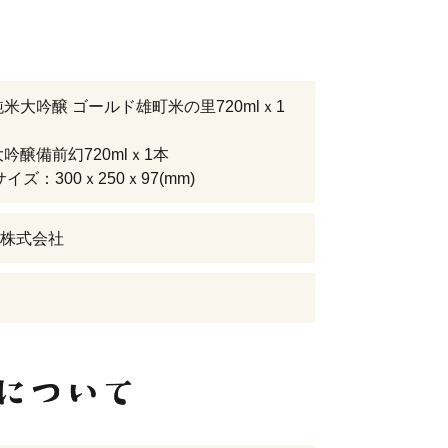
純米大吟醸 ゴールド雄町米の里720mlｘ1
大吟醸備前幻720mlｘ1本
、サイズ：300ｘ250ｘ97(mm)
株式会社