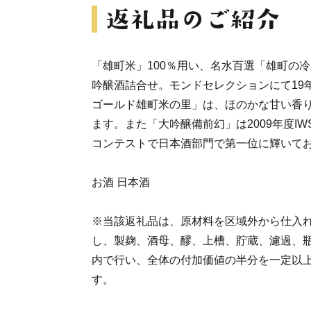
「雄町米」100％用い、名水百選「雄町の
吟醸酒詰合せ。モンドセレクションにて19
ゴールド雄町米の里」は、ほのかな甘い香
ます。また「大吟醸備前幻」は2009年度IW
コンテストで日本酒部門で第一位に輝いて
お酒 日本酒
※当該返礼品は、原材料を区域外から仕入
し、製麹、酒母、醪、上槽、貯蔵、濾過、
内で行い、全体の付加価値の半分を一定以
す。