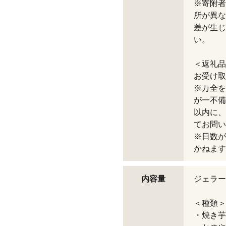
※寄附者
所が異な
差が生じ
い。
＜返礼品
お受け取
※万全を
が一不備
以内に、
てお問い
※日数が
かねます
内容量
ジェラー
＜種類＞
・焼き芋