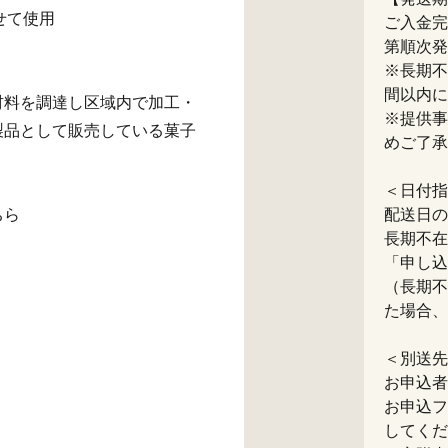
せて使用
ご入金完
第順次発
※長期不
間以内に
材料を調達し区域内で加工・
※提供事
製品として販売している菓子
めご了承
＜日付指
ちら
配送日の
長期不在
「申し込
（長期不
た場合、
＜別送先
お申込者
お申込フ
してくだ