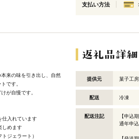
支払い方法
つ本来の味を引き出し、自然
提供元
菓子工房
ートです。
どけが自慢です。
配送
冷凍
配送注記
【申込期
を仕入れています
通年申込
楽しめます
フトジェラート）
【発送期