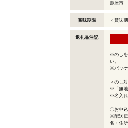
鹿屋市
賞味期限
＜賞味期
返礼品注記
※のしを
い。
※パッケ
＜のし対
※「無地
※名入れ
〇お申込
※配送伝
名・住所