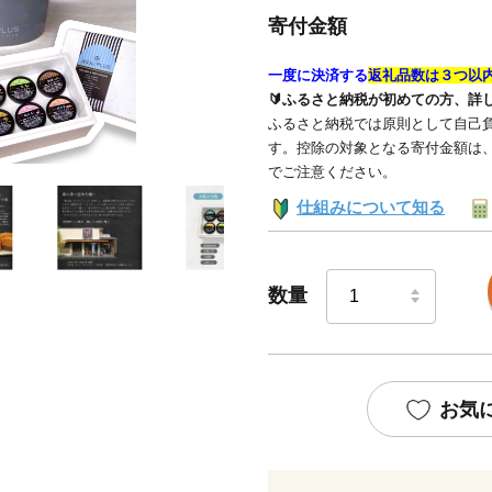
寄付金額
一度に決済する
返礼品数は３つ以
🔰ふるさと納税が初めての方、詳
ふるさと納税では原則として自己負
す。控除の対象となる寄付金額は
でご注意ください。
仕組みについて知る
数量
お気