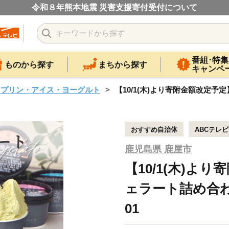
令和８年熊本地震 災害支援寄付受付について
番組･特集
ものから探す
まちから探す
キャンペ
・プリン・アイス・ヨーグルト
【10/1(木)より寄附金額改定予定】
おすすめ自治体
ABCテレ
鹿児島県 鹿屋市
【10/1(木)より
ェラート詰め合わせ
01