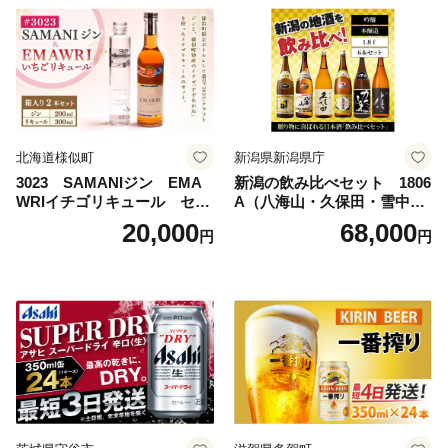
uper dry 11回 缶ビール 缶 ギ
フト 内祝い 茨城県守谷市 送
料無料
北海道様似町
新潟県新潟県庁
3023 SAMANIジン EMA
新潟の飲み比べセット 1806
WRIイチゴリキュール セッ
A（八海山・久保田・雪中
ト（箱入り）【大人の味 酒
梅・越乃寒梅・かたふね・千
20,000
68,000
円
円
お酒 洋酒 スピリッツ クラフ
代の光）
トジン 国産 sake SAKE gin
GIN liqueur LIQUEUR お酒
セット 詰め合わせ カクテル
ソーダ割り アルコール ロッ
ク ソーダ ジントニック 】