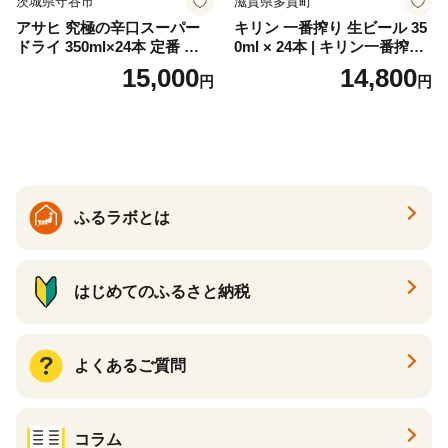
茨城県守谷市
滋賀県多賀町
アサヒ 究極の辛口スーパー
キリン 一番搾り 生ビール 35
ドライ 350ml×24本 定番 ビー
0ml × 24本 | キリン一番搾り
ル 缶ビール 酒 お酒 アルコー
キリンビール 一番搾り ビー
15,000
14,800
円
円
ル 辛口
ル 24缶 きりんいちばんしぼ
り キリン一番搾り びーる 1
ケース 24缶 24本 キリン一番
搾り KIRIN きりん 麒麟 キリ
ン一番搾り いちばんしぼり
キリン一番搾り 父の日 ちち
の日
ふるラボとは
はじめてのふるさと納税
よくあるご質問
コラム