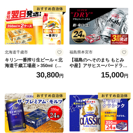
北海道千歳市
福島県本宮市
キリン一番搾り生ビール＜北
【福島のへそのまち もとみ
海道千歳工場産＞350ml（24
や産】アサヒスーパードライ
本） 2ケース
350ml×24本 合計8.4L 1ケー
30,800
15,000
円
円
ス アルコール度数5% 缶ビー
ル お酒 ビール アサヒ スーパ
ードライ super dry 24缶 辛
口 送料無料 カメイ 本宮市
【07214-0206】