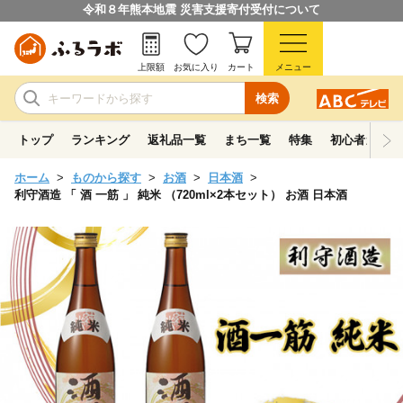
令和８年熊本地震 災害支援寄付受付について
上限額
お気に入り
カート
メニュー
検索
トップ
ランキング
返礼品一覧
まち一覧
特集
初心者ガイド
ホーム
ものから探す
お酒
日本酒
利守酒造 「 酒 一筋 」 純米 （720ml×2本セット） お酒 日本酒