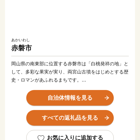
あかいわし
赤磐市
岡山県の南東部に位置する赤磐市は「白桃発祥の地」と
して、多彩な果実が実り、両宮山古墳をはじめとする歴
史・ロマンがあふれるまちです。
このすばらしい“ふるさと”を“未来”へつなぎ、すべての
自治体情報を見る
人が健康で笑顔にあふれ、いきいきと暮らせるまちを創
りたい。こんな夢を実現するために、市民と行政が一体
すべての返礼品を見る
となったまちづくりを推進しています。
皆さんの心にいつまでも残るふるさと赤磐市"への思
お気に入りに追加する