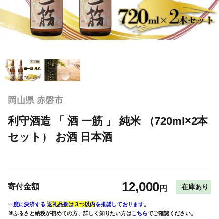
岡山県 赤磐市
利守酒造 「 酒 一筋 」 純米 （720ml×2本
セット） お酒 日本酒
12,000
寄付金額
在庫あり
円
一度に決済する
返礼品数は３つ以内
を推奨しております。
🔰ふるさと納税が初めての方、詳しく知りたい方は
こちら
でご確認ください。