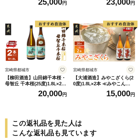
25,000
23,000
円
円
-Q
宮崎県都城市
宮崎県都城市
【柳田酒造】山田錦千本桜・
【大浦酒造】みやこざくら(2
母智丘 千本桜(25度)1.8L×2本
0度)1.8L×2本 ≪みやこんじょ
≪みやこんじょ特急便≫_AC
特急便≫_MJ-0771
20,000
15,000
円
円
-0751
この返礼品を見た人は
こんな返礼品も見ています