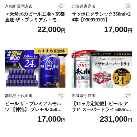
京都府長岡京市
北海道恵庭市
＜天然水のビール工場＞京都
サッポロクラシック350ml×2
直送 ザ・プレミアム・モル
4本【930010101】
ツ 350ml×24本 プレモル [149
22,000
17,000
円
円
5]
群馬県千代田町
茨城県守谷市
ビール ザ・プレミアムモル
【11ヶ月定期便】ビール ア
ツ 【神泡】 プレモル 350ml
サヒ スーパードライ 500ml 2
× 24本 サントリー〈天然水の
4本 1ケース×11ヶ月 | アサヒ
17,000
231,000
円
円
ビール工場〉群馬※沖縄・離
ビール 究極の辛口 酒 お酒 ア
島地域へのお届け不可
ルコール 生ビール Asahi ア
サヒビール スーパードライ s