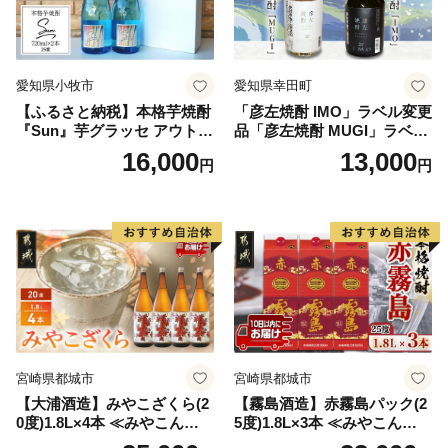
愛知県小牧市
愛知県幸田町
【ふるさと納税】本格芋焼酎
「彦左焼酎 IMO」ラベル変更
『Sun』芋グラッセ アウトド
品「彦左焼酎 MUGI」ラベル
ア ソロキャンプ ベランピン
変更品 飲み比べ セット 合計
16,000
13,000
円
円
グ 巣ごもり 就労支援
2本 720ml×各1本 25度 焼酎
お酒 麦焼酎 芋焼酎
宮崎県都城市
宮崎県都城市
【大浦酒造】みやこざくら(2
【霧島酒造】赤霧島パック(2
0度)1.8L×4本 ≪みやこんじょ
5度)1.8L×3本 ≪みやこんじょ
特急便≫_AD-0771
特急便≫_23-07-K03P-1800-3