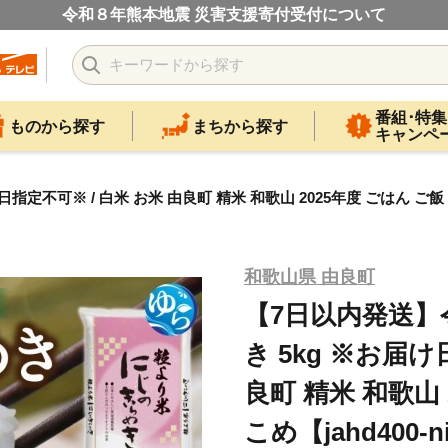
令和８年熊本地震 災害支援寄付受付について
番組･特集
ものから探す
まちから探す
キャンペ
可※ / 白米 お米 由良町 精米 和歌山 2025年度 ごはん ご飯 米 こめ
和歌山県 由良町
【7日以内発送】
き 5kg ※お届け
良町 精米 和歌山 
こめ【jahd400-ni