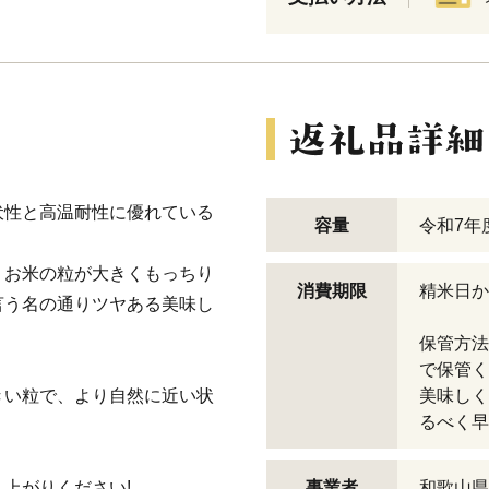
伏性と高温耐性に優れている
容量
令和7年
、お米の粒が大きくもっちり
消費期限
精米日か
言う名の通りツヤある美味し
保管方法
で保管く
きい粒で、より自然に近い状
美味しく
るべく早
上がりください!
事業者
和歌山県