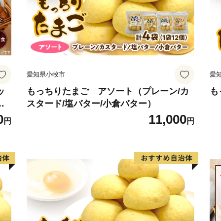
愛知県小牧市
愛
ッ
もっちりたまご アソート（プレーン/カ
も
存
スタード/塩バター/小倉バター）
0
11,000
円
円