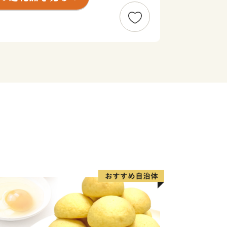
ほか、しらすやクエ、わかめ、あかもく
の幸と海の幸の両方に恵まれています。
化の伝来・発祥の寺である興国寺（こ
代将軍源実朝の菩提を弔うために創建さ
にあったお堂を赤城山の天狗が一夜にし
っており、天狗堂には巨大な天狗のお面
サービス・観光・産業・防災などの充実