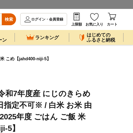
検索
ログイン・会員登録
上限額
お気に入り
カート
はじめての
ランキング
ーン
ふるさと納税
【jahd400-niji-5】
令和7年度産 にじのきらめ
日指定不可※ / 白米 お米 由
2025年度 ごはん ご飯 米
ji-5】