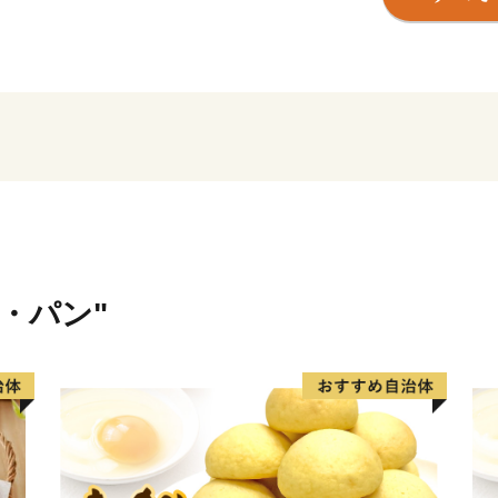
木成り八朔などの柑橘類の
などの海産物も豊富で、山
また、金山寺味噌と醤油文
うこくじ）は、鎌倉幕府三
れたもので、その昔、火難
て再建したという伝説も残
が祀られています。
いただいた寄附金は、住民
に活用いたします。
米・パン"