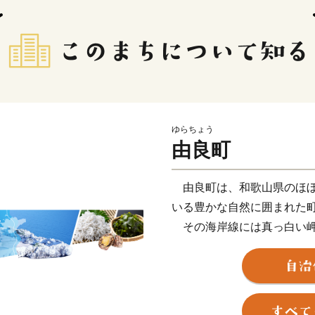
ゆらちょう
由良町
由良町は、和歌山県のほぼ
いる豊かな自然に囲まれた
その海岸線には真っ白い岬
海と白亜の石灰岩が織りな
は、「日本のエーゲ海」と
まれ、人々の心を魅了して
温暖な気候を活かして生産