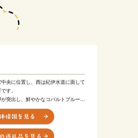
中央に位置し、西は紀伊水道に面して
町です。
が突出し、鮮やかなコバルトブルーの
すコントラストが美しい白崎海岸の景観
も称され、古くは万葉の頃から歌にも詠
きました。
される由良町発祥のゆら早生みかん、