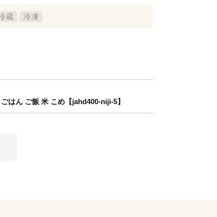
冷蔵
冷凍
ご飯 米 こめ【jahd400-niji-5】