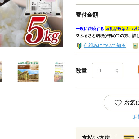
寄付金額
一度に決済する
返礼品数は３つ以
🔰ふるさと納税が初めての方、詳
仕組みについて知る
数量
お気
お
支払い方法