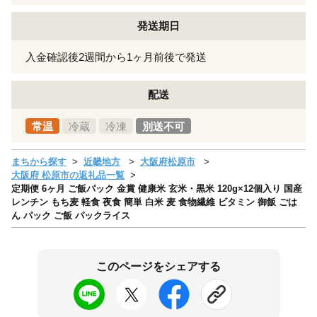
発送期日
入金確認後2週間から1ヶ月前後で発送
配送
常温
冷蔵
冷凍
別送不可
まちから探す
近畿地方
大阪府松原市
大阪府 松原市の返礼品一覧
定期便 6ヶ月 ご飯パック 金賞 健康米 玄米・黒米 120g×12個入り 国産
レンチン もち麦 軽食 夜食 簡単 白米 麦 食物繊維 ビタミン 御飯 ごは
ん パック ご飯 パックライス
このページをシェアする