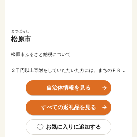
まつばらし
松原市
松原市ふるさと納税について
２千円以上寄附をしていただいた方には、まちのＰＲも
兼ねて松原市の特産品等をお送りさせていただきます。
自治体情報を見る
【ご注意】
※お礼の品のお届けには1～2ヶ月程度かかることがあり
すべての返礼品を見る
ます。
※寄附につきましては、年度内の回数制限を現在設けて
おりません。
お気に入りに追加する
※特典の送付は、松原市外にお住まいの方に限らせてい