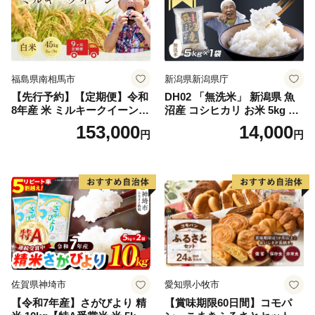
福島県南相馬市
新潟県新潟県庁
【先行予約】【定期便】令和
DH02 「無洗米」 新潟県 魚
8年産 米 ミルキークイーン
沼産 コシヒカリ お米 5kg こ
白米 45kg (5kg×9回) | ミルキ
しひかり 精米 米（お米の美
153,000
14,000
円
円
ークイーン 米5kg 福島 福島
味しい炊き方ガイド付き）
県産 福島産 精米 お米 米 コ
メ 武田ファーム サムランド
福島県 南相馬市 cu006-ae
佐賀県神埼市
愛知県小牧市
【令和7年産】さがびより 精
【賞味期限60日間】コモパ