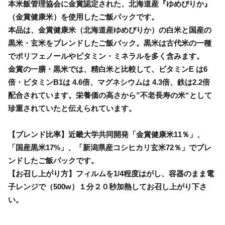
本米飯管理協会に金賞認定された、北海道産『ゆめぴりか』
（金賞健康米）を使用したご飯パックです。
本品は、金賞健康米（北海道産ゆめぴりか）の白米と国産の
黒米・玄米をブレンドしたご飯パック。黒米は古代米の一種
でポリフェノールやビタミン・ミネラルを多く含みます。
金賞の一膳・黒米では、精白米と比較して、ビタミンE は6
倍・ビタミンB1は 4.6倍、マグネシウムは 4.3倍、鉄は2.2倍
配合されています。栄養価の高さから”不老長寿の米“として
珍重されていたと伝えられています。
【ブレンド比率】近畿大学共同開発「金賞健康米11％」、
「国産黒米17%」、「新潟県産コシヒカリ玄米72％」でブレ
ンドしたご飯パックです。
【お召し上がり方】フィルムを1/4程度はがし、容器のまま電
子レンジで（500w）１分２０秒加熱してお召し上がり下さ
い。