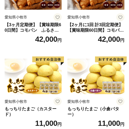
愛知県小牧市
愛知県小牧市
【3ヶ月定期便】【賞味期限6
【2ヶ月に1回 計3回定期便】
0日間】コモパン ふるさと
【賞味期限60日間】コモパ
クロワッサンセット（計90
ン ふるさとクロワッサンセ
42,000
42,000
円
円
個）／災害用備蓄 保存食 非
ット（計90個）／災害用備蓄
常食 防災グッズにも
保存食 非常食 防災グッズに
も
愛知県小牧市
愛知県小牧市
もっちりたまご（カスター
もっちりたまご（小倉バタ
ド）
ー）
11,000
11,000
円
円