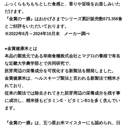
ふっくらもちもちとした食感と、香りや旨味をお楽しみいた
だけます。
『金賞の一膳』はおかげさまでシリーズ累計販売数673,356食
とご好評をいただいております。
※2022年6月～2024年10月末 メーカー調べ
●金賞健康米とは
本品の製造元である幸南食糧株式会社とマグロの養殖で有名
な近畿大学農学部とで共同研究で、
胚芽周辺の栄養成分を可視化する新製法を開発しました。
金賞健康米は、ヘルスキープ製法と言われる新製法で精米さ
れており、
従来の製法では除去されてきた胚芽周辺の栄養成分を残す事
に成功し、精米後もビタミンE・ビタミンB1を多く含んでい
ます。
『金賞の一膳』は、五つ星お米マイスターにも認められ、日