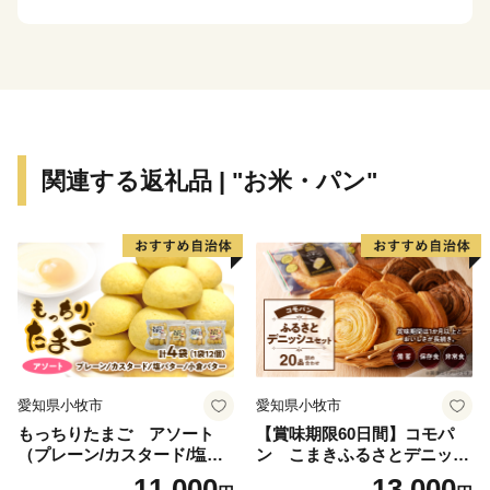
ただきます。
※特典商品の写真はイメージです。
関連する返礼品 | "お米・パン"
愛知県小牧市
愛知県小牧市
もっちりたまご アソート
【賞味期限60日間】コモパ
（プレーン/カスタード/塩バ
ン こまきふるさとデニッシ
ター/小倉バター）
ュセット（20個入り）／災害
11,000
13,000