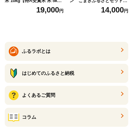
米 10kg【特A受賞米 米 5kg×
ン こまきふるさとセット
2袋 お米 コメ こめ 国産 美味
（24個入り）／災害用備蓄
19,000
14,000
円
円
しい ブランド米 人気 ランキ
保存食 非常食 防災グッズに
ング 増田米穀】(H015224)
も
ふるラボとは
はじめてのふるさと納税
よくあるご質問
コラム