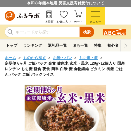
令和８年熊本地震 災害支援寄付受付について
上限額
お気に入り
カート
メニュー
検索
トップ
ランキング
返礼品一覧
まち一覧
特集
初心者ガイド
ホーム
ものから探す
お米・パン
もち米・餅
定期便 6ヶ月 ご飯パック 金賞 健康米 玄米・黒米 120g×12個入り 国産
レンチン もち麦 軽食 夜食 簡単 白米 麦 食物繊維 ビタミン 御飯 ごは
ん パック ご飯 パックライス