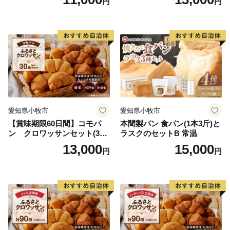
円
円
用備蓄 保存食 非常食 防災グ
ッズにも
愛知県小牧市
愛知県小牧市
【賞味期限60日間】コモパ
本間製パン 食パン(1本3斤)と
ン クロワッサンセット(30
ラスクのセットB 常温
個入り)／災害用備蓄 保存食
13,000
15,000
円
円
非常食 防災グッズにも