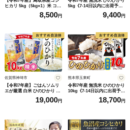
【令和7年産】鳥取県産コシ
令和7年産 無洗米 ひのひかり
ヒカリ 5kg（5kg×1）米 コシ
5kg《7-14日以内に出荷予定
ヒカリ こしひかり お米 白米
(土日祝除く)》コメ 米 無洗米
8,500
9,400
円
円
精米 5キロ おこめ こめ コメ
高レビュー｜人気米 熊本県
真空パック包装 真空包装 長
産米 お米 生活応援米
期保存 単一原料米 鳥取県日
野町産 Elevation
佐賀県神埼市
熊本県玉東町
【令和7年産】ごはんソムリ
令和7年産 無洗米 ひのひかり
エが厳選 白米 ひのひかり 10
10kg《7-14日以内に出荷予定
kg【神埼市産 米 お米 精米 白
(土日祝除く)》コメ 米 無洗米
19,000
18,700
円
円
米 10kg 5kg×2 ひのひかり ブ
令和7年産 高レビュー｜人気
ランド米 食味鑑定士】(H063
米 熊本県産米 お米 生活応援
164)
米