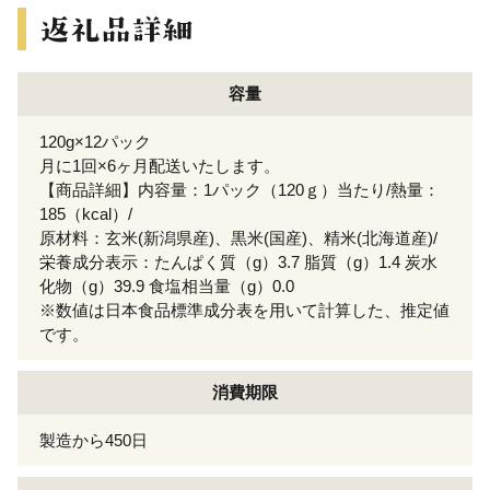
容量
120g×12パック
月に1回×6ヶ月配送いたします。
【商品詳細】内容量：1パック（120ｇ）当たり/熱量：
185（kcal）/
原材料：玄米(新潟県産)、黒米(国産)、精米(北海道産)/
栄養成分表示：たんぱく質（g）3.7 脂質（g）1.4 炭水
化物（g）39.9 食塩相当量（g）0.0
※数値は日本食品標準成分表を用いて計算した、推定値
です。
消費期限
製造から450日