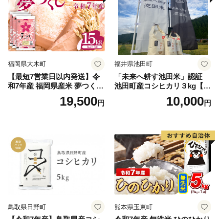
福岡県大木町
福井県池田町
【最短7営業日以内発送】令
「未来へ耕す池田米」認証
和7年産 福岡県産米 夢つくし
池田町産コシヒカリ３kg【お
15kg 精米 ※北海道・沖縄・
1人様につき３セットまで】
19,500
10,000
円
円
離島は配送不可
鳥取県日野町
熊本県玉東町