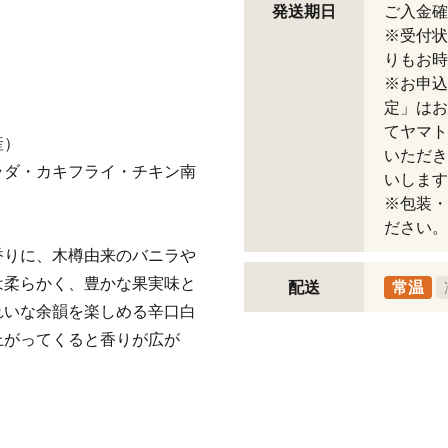
発送期日
ご入金確
※受付状
りもお時
※お申込
定」はお
てヤマト
産）
いただき
ラダ・カキフライ・チキン南
いします
※包装・
ださい。
香りに、木樽由来のバニラや
は柔らかく、豊かな果実味と
配送
常温
れいな余韻を楽しめる辛口白
上がってくると香りが広が