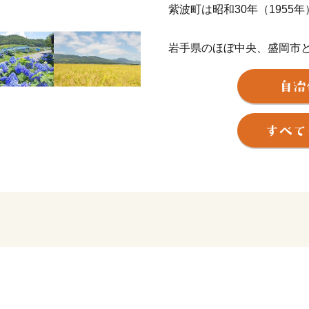
紫波町は昭和30年（1955
岩手県のほぼ中央、盛岡市
を流れ、東は北上高地、西は奥
ロメートルの町です。
国道4号など6本の幹線が町
の駅があるなど、交通の便
町は、大きく分けて中央部
町の中央部は、国道4号沿
り、全国有数の生産量を誇
そして各種野菜が作られて
東部ではリンゴやブドウ、
んです。