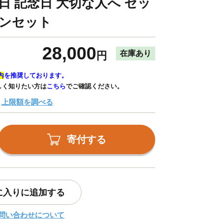
日 記念日 大切な人へ セッ
インセット
28,000
在庫あり
円
内
を推奨しております。
しく知りたい方は
こちら
でご確認ください。
上限額を調べる
寄付する
に入りに追加する
問い合わせについて