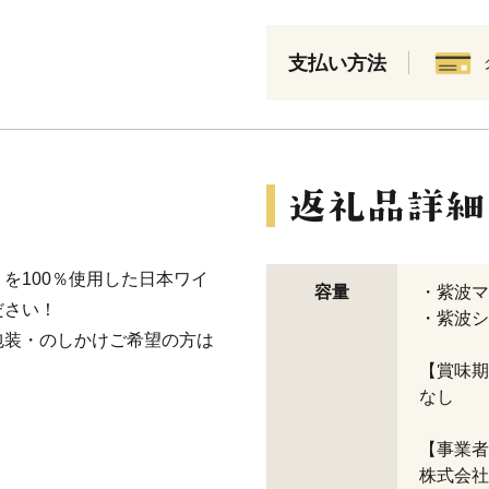
支払い方法
を100％使用した日本ワイ
容量
・紫波マ
ださい！
・紫波シ
包装・のしかけご希望の方は
【賞味期
なし
【事業者
株式会社