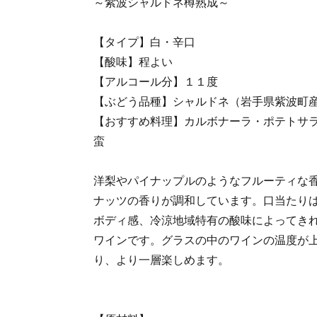
～紫波シャルドネ樽熟成～
【タイプ】白・辛口
【酸味】程よい
【アルコール分】１１度
【ぶどう品種】シャルドネ（岩手県紫波町
【おすすめ料理】カルボナーラ・ポテトサ
蛮
洋梨やパイナップルのようなフルーティな
ナッツの香りが調和しています。口当たり
ボディ感、冷涼地域特有の酸味によってき
ワインです。グラスの中のワインの温度が
り、より一層楽しめます。