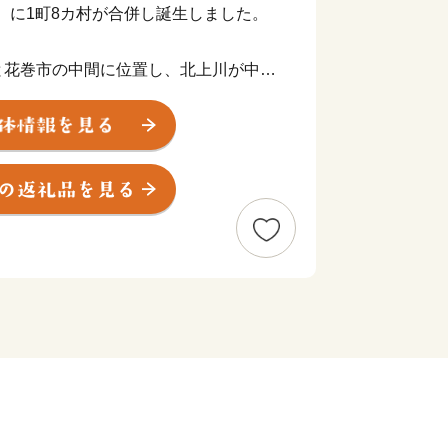
年）に1町8カ村が合併し誕生しました。
と花巻市の中間に位置し、北上川が中央
羽山脈までの総面積238.98平方キ
を南北に走り、インターチェンジや3つ
に恵まれています。
、東部、西部の各地域に区分されます。
いの住宅地を除くと、平地に農地が広が
るもち米、生産量県内1位のソバや麦、
います。
西部では西洋梨などのフルーツ栽培も盛