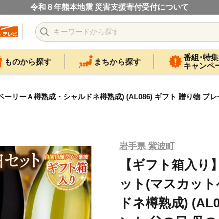
令和８年熊本地震 災害支援寄付受付について
番組･特集
ものから探す
まちから探す
キャンペ
ーＡ樽熟成・シャルドネ樽熟成) (AL086) ギフト 贈り物 プレゼ
岩手県 紫波町
【ギフト箱入り
ット(マスカッ
ドネ樽熟成) (AL