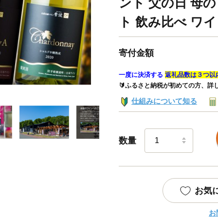
ント 父の日 母の
ト 飲み比べ ワ
寄付金額
一度に決済する
返礼品数は３つ以
🔰ふるさと納税が初めての方、詳
仕組みについて知る
数量
お気
お