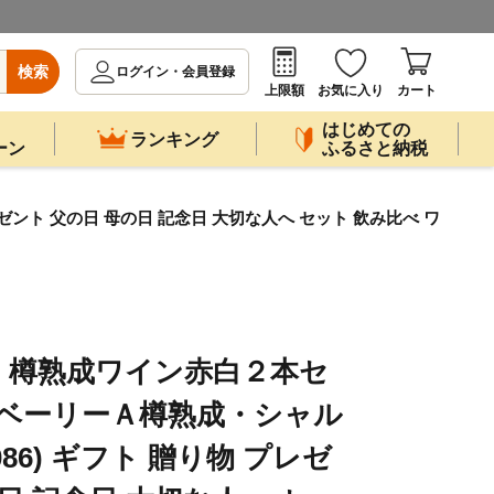
検索
ログイン・会員登録
上限額
お気に入り
カート
はじめての
ランキング
ーン
ふるさと納税
ント 父の日 母の日 記念日 大切な人へ セット 飲み比べ ワ
】樽熟成ワイン赤白２本セ
トベーリーＡ樽熟成・シャル
086) ギフト 贈り物 プレゼ