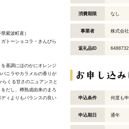
消費期限
なし
事業者
株式会社
手県紫波町産）
・ガトーショコラ・きんぴら
返礼品ID
6488732
りを基調にほのかにオレンジ
のバニラやカラメルの香りが
からくる甘さのニュアンスと
さをだし、樽熟成由来のまろ
ボディよりもバランスの良い
申込条件
何度も申
申込期日
通年