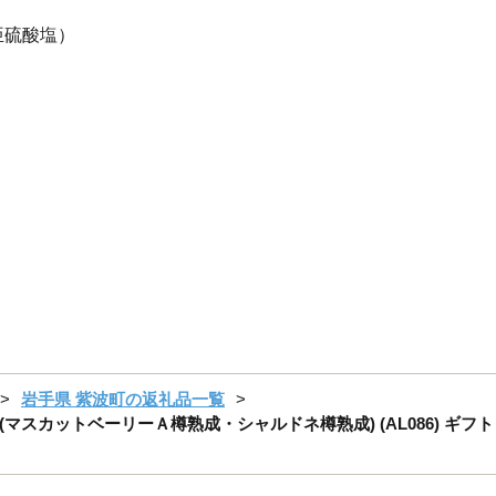
亜硫酸塩）
岩手県 紫波町の返礼品一覧
カットベーリーＡ樽熟成・シャルドネ樽熟成) (AL086) ギフト 