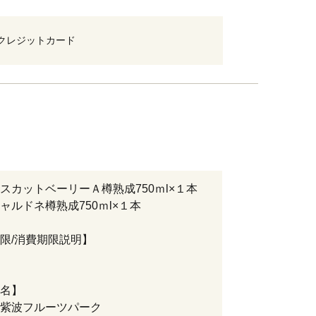
クレジットカード
スカットベーリーＡ樽熟成750ｍl×１本
ャルドネ樽熟成750ｍl×１本
限/消費期限説明】
名】
紫波フルーツパーク