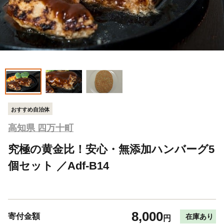
おすすめ自治体
高知県 四万十町
究極の黄金比！安心・無添加ハンバーグ5
個セット ／Adf-B14
8,000
寄付金額
在庫あり
円