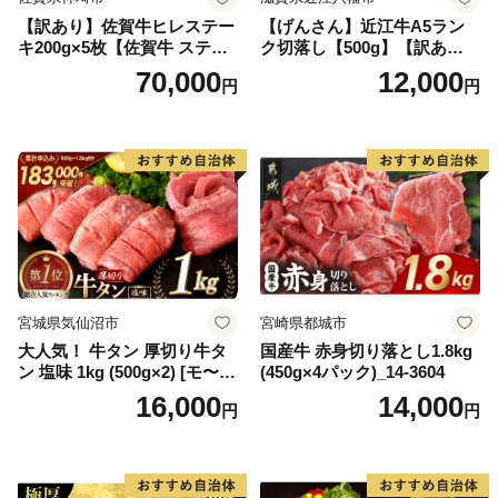
【訳あり】佐賀牛ヒレステー
【げんさん】近江牛A5ラン
キ200g×5枚【佐賀牛 ステー
ク切落し【500g】【訳あり】
キ ブランド肉 ヒレ肉 フィレ
【DG12W】
70,000
12,000
円
円
肉 ジューシー ヘルシー】(H0
65175)
宮城県気仙沼市
宮崎県都城市
大人気！ 牛タン 厚切り牛タ
国産牛 赤身切り落とし1.8kg
ン 塩味 1kg (500g×2) [モ〜ラ
(450g×4パック)_14-3604
ンド 宮城県 気仙沼市 205646
16,000
14,000
円
円
60] 肉 牛肉 精肉 牛たん 牛タ
ン塩 牛たん塩 冷凍 焼肉 BB
Q アウトドア バーベキュー
厚切り タン