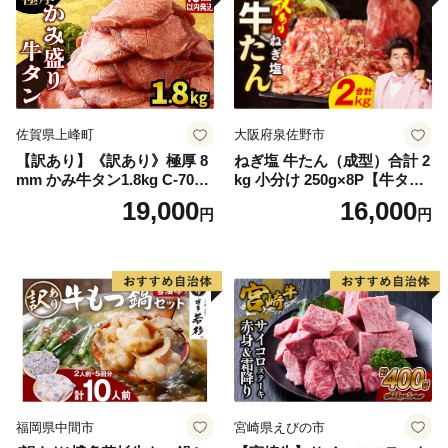
佐賀県上峰町
大阪府泉佐野市
【訳あり】《訳あり》極厚 8
ねぎ塩 牛たん（成型）合計 2
mm かみ牛タン1.8kg C-709-
kg 小分け 250g×8P【牛タン
AS
牛肉 焼肉用 薄切り 訳あり サ
19,000
16,000
円
円
イズ不揃い】
福岡県中間市
宮崎県えびの市