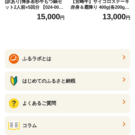
(訳あり)博多若杉牛もつ鍋セ
【宮崎牛】サイコロステーキ
ット2人前×5回分 【024-002
赤身＆霜降り 400g(各200g×
7】
１P 計2P) 真空パック 冷凍
15,000
13,000
円
円
ふるラボとは
はじめてのふるさと納税
よくあるご質問
コラム