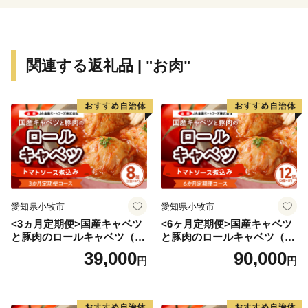
関連する返礼品 | "お肉"
愛知県小牧市
愛知県小牧市
<3ヵ月定期便>国産キャベツ
<6ヶ月定期便>国産キャベツ
と豚肉のロールキャベツ（4P
と豚肉のロールキャベツ（6P
入り）
入り）
39,000
90,000
円
円