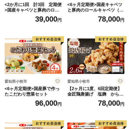
<2か月に1回 計3回 定期便
<6ヶ月定期便>国産キャベツ
>国産キャベツと豚肉のロー
と豚肉のロールキャベツ（4P
ルキャベツ（4P入り）
入り）
39,000
78,000
円
円
愛知県小牧市
愛知県小牧市
<6ヶ月定期便>国産豚で作っ
【2ヶ月に1度、6回定期便】
たこだわり惣菜セット
金匠鶏唐揚げ 塩麹 からあ
げ
96,000
78,000
円
円