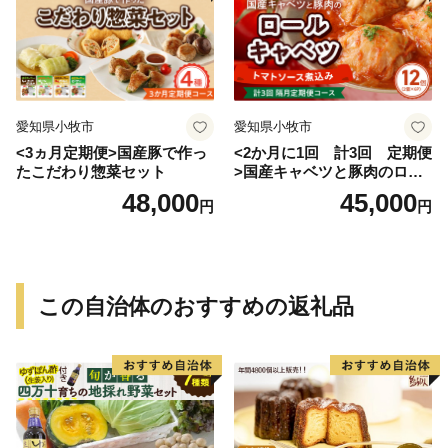
愛知県小牧市
愛知県小牧市
<3ヵ月定期便>国産豚で作っ
<2か月に1回 計3回 定期便
たこだわり惣菜セット
>国産キャベツと豚肉のロー
ルキャベツ（6P入り）
48,000
45,000
円
円
この自治体のおすすめの返礼品