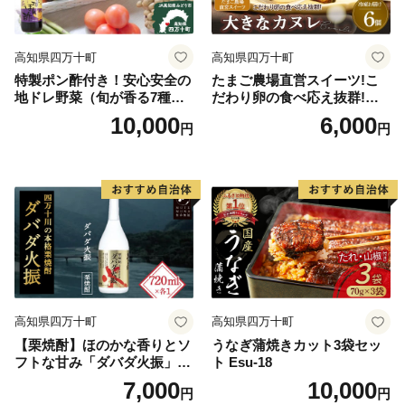
高知県四万十町
高知県四万十町
特製ポン酢付き！安心安全の
たまご農場直営スイーツ!こ
地ドレ野菜（旬が香る7種セ
だわり卵の食べ応え抜群!大
ット）／Qjs-05
きなカヌレ 6個／Gbn-A40
10,000
6,000
円
円
高知県四万十町
高知県四万十町
【栗焼酎】ほのかな香りとソ
うなぎ蒲焼きカット3袋セッ
フトな甘み「ダバダ火振」(7
ト Esu-18
20ml) Hmm-B10
7,000
10,000
円
円