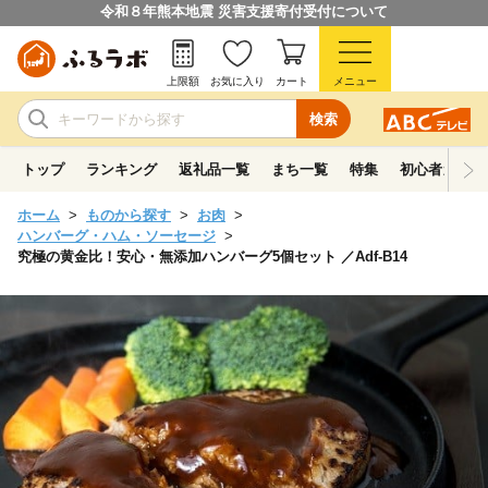
令和８年熊本地震 災害支援寄付受付について
上限額
お気に入り
カート
メニュー
検索
トップ
ランキング
返礼品一覧
まち一覧
特集
初心者ガイド
ホーム
ものから探す
お肉
ハンバーグ・ハム・ソーセージ
究極の黄金比！安心・無添加ハンバーグ5個セット ／Adf-B14