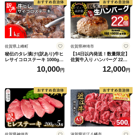
佐賀県上峰町
佐賀県神埼市
秘伝のタレ漬け!(訳あり)牛ヒ
【14日以内発送！数量限定】
レサイコロステーキ 1000g
佐賀牛入り ハンバーグ 22個
【B-1098-AS】
2.6kg(120g×22個)【佐賀牛
10,000
12,000
円
円
黒毛和牛 ブランド牛 九州 ハ
ンバーグ 牛肉 豚肉 国産 お弁
当 おかず 惣菜 おすすめ 人
気】(H083106)
佐賀県神埼市
滋賀県近江八幡市