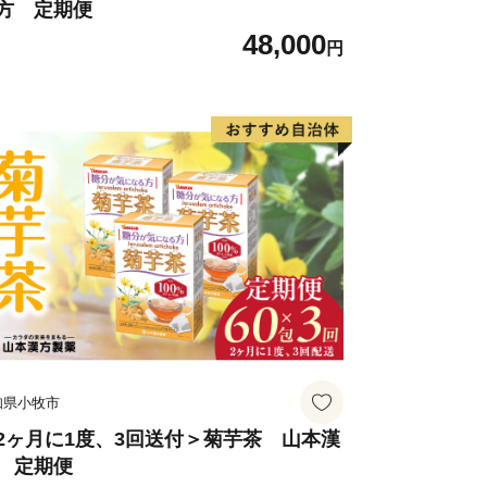
方 定期便
48,000
円
知県小牧市
2ヶ月に1度、3回送付＞菊芋茶 山本漢
 定期便