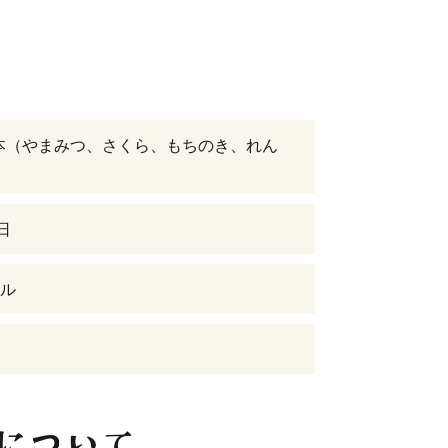
×4本（やまみつ、さくら、もちのき、れん
日
ル