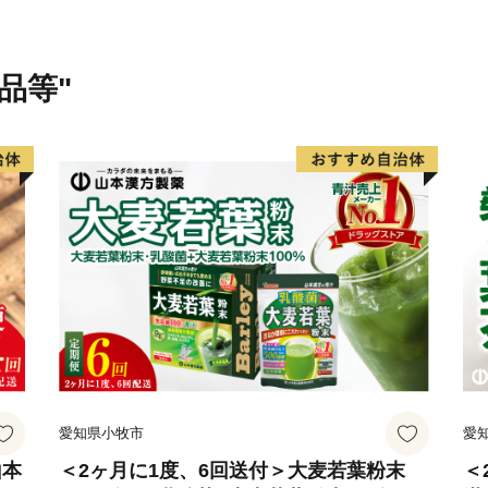
七夕神社は平成25年10月
の聖地」として認定されま
度足を運んでみてください
品等"
愛知県小牧市
愛
山本
＜2ヶ月に1度、6回送付＞大麦若葉粉末
＜