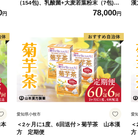
（154包)、乳酸菌+大麦若葉粉末（7包)
漢
山本漢方 定期便
0
78,000
円
円
愛知県小牧市
愛
山本
＜2ヶ月に1度、6回送付＞菊芋茶 山本漢
＜
方 定期便
方