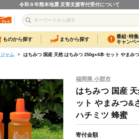
令和８年熊本地震 災害支援寄付受付について
番組･特集
ものから探す
まちから探す
キャンペ
・ジャム
はちみつ 国産 天然 はちみつ 250g×4本 セット やま
福岡県 小郡市
はちみつ 国産 天然
ット やまみつ&
ハチミツ 蜂蜜
寄付金額