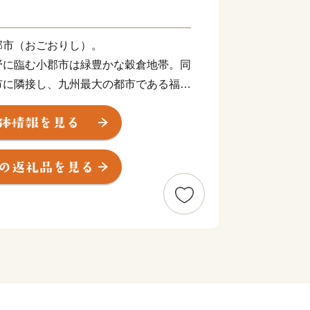
郡市（おごおりし）。
野に臨む小郡市は緑豊かな穀倉地帯。同
市に隣接し、九州最大の都市である福岡
便性からベッドタウンとしても発展し
発もの花火が夜空を彩る夢HANABI。
の置物が飾られ、「かえる寺」の愛称で
多くの花見客が訪れる大中臣神社の将軍
た街道の街並みを残す松崎地区など、小
岡のクロスロードです。
国より約30万枚もの短冊が寄せられ、
れます。七夕伝説の織姫神を祀る、この