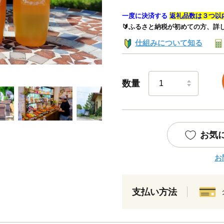
一度に決済する
返礼品数は３つ以
🔰ふるさと納税が初めての方、詳
仕組みについて知る
数量
お気
お
支払い方法