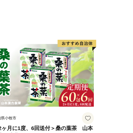
、恋人の聖地プロジェクトにより「恋人
した。七夕伝説の色濃く残る小郡市に一
。
知県小牧市
2ヶ月に1度、6回送付＞桑の葉茶 山本