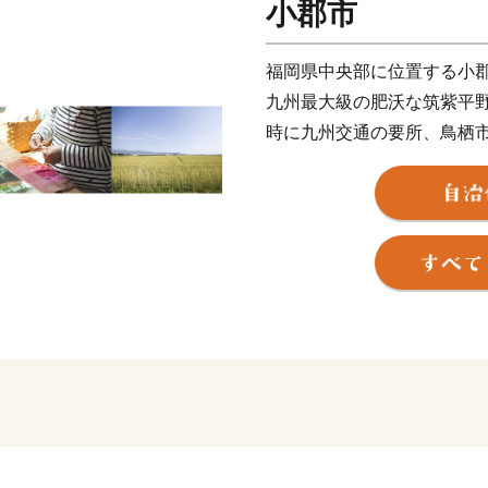
小郡市
福岡県中央部に位置する小
九州最大級の肥沃な筑紫平
時に九州交通の要所、鳥栖
市まで約30分という交通利
てきました。
小郡夏の風物詩で約8,000
10,000体以上ものカエル
親しまれる如意輪寺。毎年
藤。江戸時代の大名が通っ
郡は様々な人が行き交う福
旧暦の七夕（8月7日）は全
七夕神社で七夕祭りが行わ