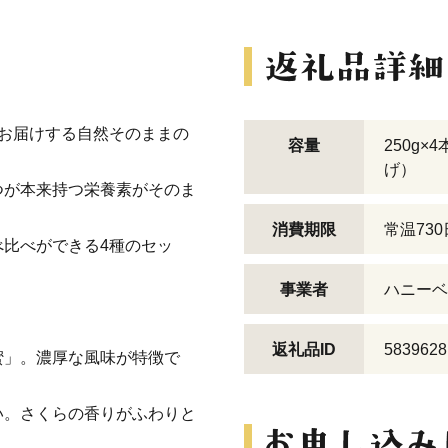
お届けする自然そのままの
容量
250g
げ）
つが本来持つ栄養素がそのま
消費期限
常温730
比べができる4種のセッ
事業者
ハニーベ
返礼品ID
5839628
蜜」。濃厚な風味が特徴で
い。さくらの香りがふわりと