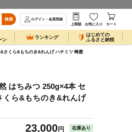
検索
ログイン・会員登録
上限額
お気に入り
カート
はじめての
ランキング
ーン
ふるさと納税
みつ&さくら&もちのき&れんげ ハチミツ 蜂蜜
 はちみつ 250g×4本 セ
さくら&もちのき&れんげ
23,000
在庫あり
円