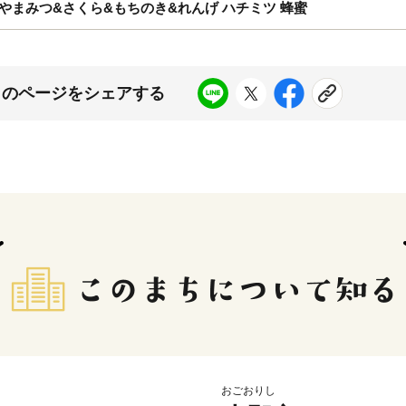
ット やまみつ&さくら&もちのき&れんげ ハチミツ 蜂蜜
このページをシェアする
おごおりし