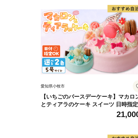
愛知県小牧市
【いちごのバースデーケーキ】マカロ
とティアラのケーキ スイーツ 日時指
デザート 洋菓子 お取り寄せ 愛知県 小
21,00
市 送料無料 誕生日 クリスマス お祝い 
カロン デコレーションケーキ ホール
キ