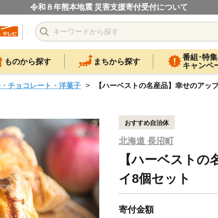
令和８年熊本地震 災害支援寄付受付について
番組･特集
ものから探す
まちから探す
キャンペ
子・チョコレート・洋菓子
【ハーベストの名産品】幸せのアップ
おすすめ自治体
北海道 長沼町
【ハーベストの
イ8個セット
寄付金額