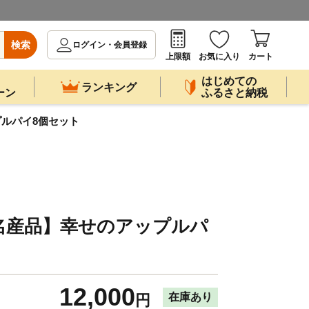
検索
ログイン・会員登録
上限額
お気に入り
カート
はじめての
ランキング
ーン
ふるさと納税
ルパイ8個セット
名産品】幸せのアップルパ
12,000
在庫あり
円