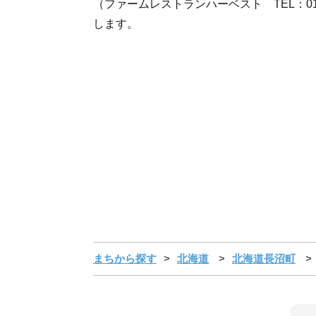
（ファームレストランハーベスト TEL：012
します。
まちから探す
北海道
北海道長沼町