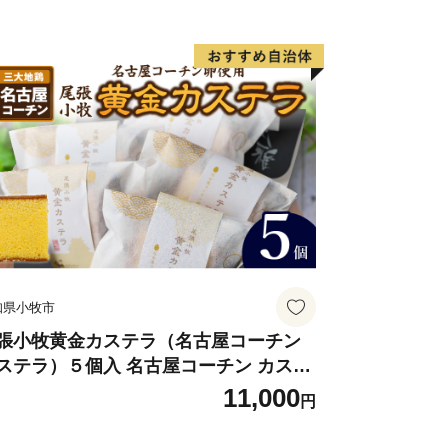
知県小牧市
張小牧黄金カステラ（名古屋コーチン
ステラ）５個入 名古屋コーチン カステ
 ザラメ 常温 愛知県 小牧市 アンプチベ
11,000
円
やぐま