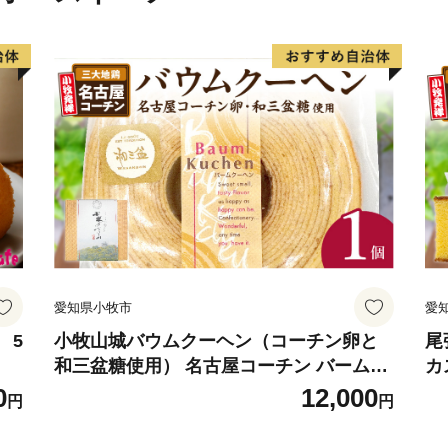
愛知県小牧市
愛
 5
小牧山城バウムクーヘン（コーチン卵と
尾
和三盆糖使用） 名古屋コーチン バームク
カ
ーヘン 和三盆 小牧銘菓 バウムクーヘン
ラ
0
12,000
円
円
常温 愛知県 小牧市 アンプチベアやぐま
ア