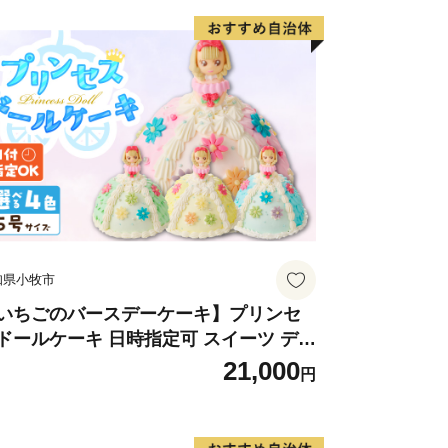
知県小牧市
いちごのバースデーケーキ】プリンセ
ドールケーキ 日時指定可 スイーツ デザ
ト 洋菓子 お取り寄せ 愛知県 小牧市 送
21,000
円
無料 誕生日 クリスマス お祝い キャラ
ター デコレーションケーキ ホールケー
 人形 かわいい こども