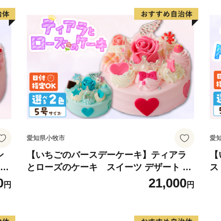
愛知県小牧市
愛
ン
【いちごのバースデーケーキ】ティアラ
【
定可
とローズのケーキ スイーツ デザート 洋
ス
牧
菓子 お取り寄せ 愛知県 小牧市 送料無料
ー
0
21,000
円
円
マ
誕生日 クリスマス お祝い ばら 花 フラワ
料
ケー
ー デコレーション ホールケーキ 日時指定
ク
可
キ