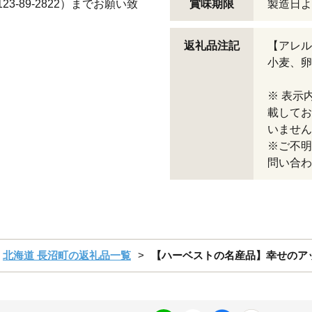
3-89-2822）までお願い致
賞味期限
製造日よ
返礼品注記
【アレル
小麦、卵
※ 表示
載してお
いません
※ご不明
問い合わ
北海道 長沼町の返礼品一覧
【ハーベストの名産品】幸せのア