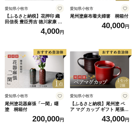
愛知県小牧市
愛知県小牧市
【ふるさと納税】花押印 織
尾州塗麻布着夫婦箸 桐箱付
田信長 豊臣秀吉 徳川家康 3
40,000
円
枚 セット 戦国 武将 小牧山城
4,000
円
墨絵 龍画師 書道アーティス
ト 池谷公智 渾身の一作 作品
雑貨 工芸品 グッズ 愛知県 小
牧市 お取り寄せ 送料無料
愛知県小牧市
愛知県小牧市
尾州塗花器麻張「一閑」曙
【ふるさと納税】尾州塗 ペ
塗 桐箱付
ア マグ カップ ギフト 尾張漆
漆 漆器 漆器工芸 工芸品 芸術
200,000
43,000
円
円
性 実用性 抗菌性 美味しく安
全な食事 手作り 贈答用 くつ
ろぎ おうち時間 プレゼント