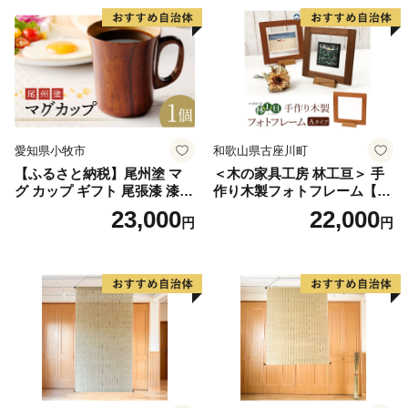
抗ウイルス効果 お取り寄せ
愛知県 小牧市 送料無料
愛知県小牧市
和歌山県古座川町
【ふるさと納税】尾州塗 マ
＜木の家具工房 林工亘＞ 手
グ カップ ギフト 尾張漆 漆
作り木製フォトフレーム【A
漆器 漆器工芸 工芸品 芸術性
タイプ】
23,000
22,000
円
円
実用性 抗菌性 美味しく安全
な食事 手作り 贈答用 くつろ
ぎ おうち時間 プレゼント 抗
ウイルス効果 お取り寄せ 愛
知県 小牧市 送料無料