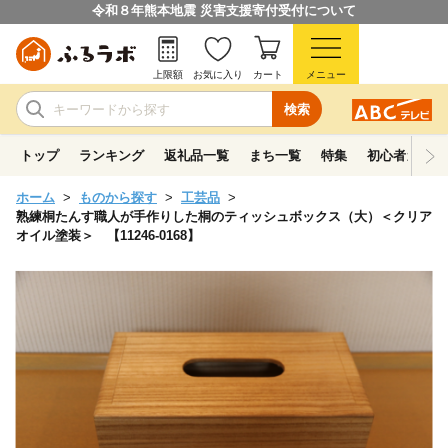
令和８年熊本地震 災害支援寄付受付について
上限額
お気に入り
カート
メニュー
検索
トップ
ランキング
返礼品一覧
まち一覧
特集
初心者ガイド
ホーム
ものから探す
工芸品
熟練桐たんす職人が手作りした桐のティッシュボックス（大）＜クリア
オイル塗装＞ 【11246-0168】