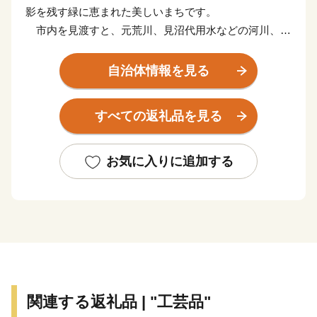
影を残す緑に恵まれた美しいまちです。
市内を見渡すと、元荒川、見沼代用水などの河川、天
然沼で県内２番目の広さを誇る柴山沼や屋敷林、寺社
林、梨園、水田など、水と緑が織りなす風景があり、季
自治体情報を見る
節を肌で感じることができるまちです。
皆様方からの寄附金は、子育て支援や高齢者福祉の充
すべての返礼品を見る
実をはじめ、自然環境の保全、教育・文化・スポーツの
振興など、白岡市が目指す将来像「うるおいとやすらぎ
の生活未来都市」の実現への力強い支援となります。
お気に入りに追加する
賜りました善意は、必ず、白岡市の将来のために活か
してまいりますので、全国の皆さまの温かい応援をお願
い申し上げます。
関連する返礼品 | "工芸品"