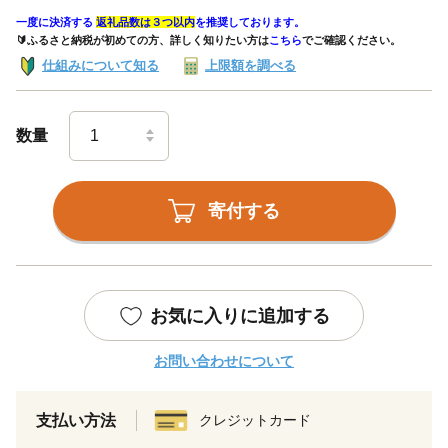
一度に決済する
返礼品数は３つ以内
を推奨しております。
🔰ふるさと納税が初めての方、詳しく知りたい方は
こちら
でご確認ください。
仕組みについて知る
上限額を調べる
数量
寄付する
お気に入りに追加する
お問い合わせについて
支払い方法
クレジットカード