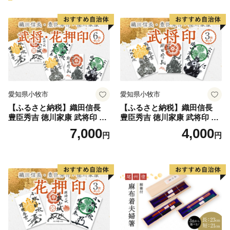
愛知県小牧市
愛知県小牧市
【ふるさと納税】織田信長
【ふるさと納税】織田信長
豊臣秀吉 徳川家康 武将印 花
豊臣秀吉 徳川家康 武将印 3
押印 6枚 セット イラスト 戦
枚 セット イラスト 戦国 武将
7,000
4,000
円
円
国 武将 小牧山城 墨絵 龍画師
小牧山城 墨絵 龍画師 書道ア
書道アーティスト 池谷公智
ーティスト 池谷公智 渾身の
渾身の一作 作品 雑貨 工芸品
一作 作品 雑貨 工芸品 グッズ
グッズ 愛知県 小牧市 お取り
愛知県 小牧市 お取り寄せ 送
寄せ 送料無料
料無料