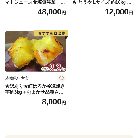
マトジュース食塩無添加 72
も とうや Lサイズ 約10kg 20
0ml PET×15本 1ケース 毎月
26年10月初旬～12月下旬頃お
48,000
12,000
円
円
届く 3ヵ月 3回コース ns001-
届け 先行予約 北海道 ジャガ
005 【 KAGOME 野菜ジュー
イモ トウヤ 馬鈴薯 ポテト 芋
ス 】
いも イモ 黄色 旬 野菜 農作
物 産地直送 お取り寄せ 国産
茨城県行方市
★訳あり★紅はるか冷凍焼き
芋約3kg＋おまかせ品種さつ
まいも 合計約3.2kg｜さつ
8,000
円
まいも サツマイモ さつま芋
焼き芋 やきいも 冷凍 冷凍焼
き芋 訳あり 訳アリ 紅はるか
茨城県 行方市(EY-25)