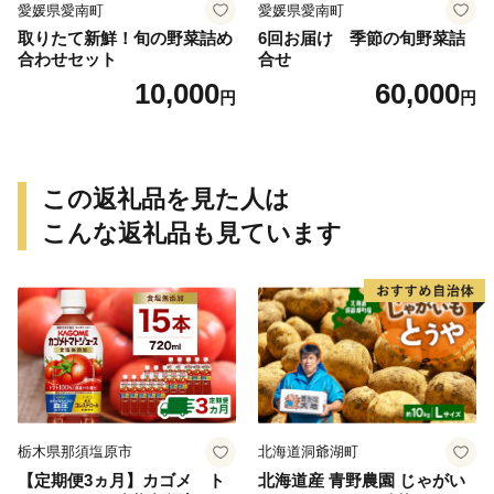
愛媛県愛南町
愛媛県愛南町
取りたて新鮮！旬の野菜詰め
6回お届け 季節の旬野菜詰
合わせセット
合せ
10,000
60,000
円
円
この返礼品を見た人は
こんな返礼品も見ています
栃木県那須塩原市
北海道洞爺湖町
【定期便3ヵ月】カゴメ ト
北海道産 青野農園 じゃがい