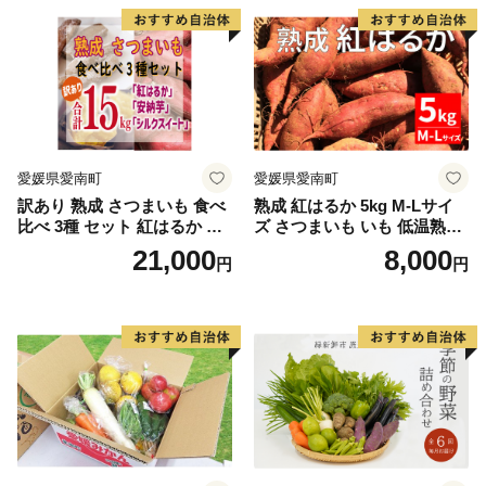
野菜
愛媛県愛南町
愛媛県愛南町
訳あり 熟成 さつまいも 食べ
熟成 紅はるか 5kg M-Lサイ
比べ 3種 セット 紅はるか 安
ズ さつまいも いも 低温熟成
納芋 シルクスイート 合計 15
完全熟成収穫 甘い 糖度 焼き
21,000
8,000
円
円
kg サイズ混合 サツマイモ 焼
芋 やきいも スイートポテト
き芋 干し芋 丸干し 冷凍焼き
おやつ 高糖度 料理 国産 愛媛
芋 冷やし焼き芋 やきいも 蜜
県 愛南町 青果市場
芋 ほしいも スイートポテト
いも天 サイズミックス 甘い
ねっとり 生芋 新芋 あんのう
いも 甘藷 べにはるか スイー
ツ 国産 糖度 産地直送 農家直
送 数量限定 21000円 愛媛 愛
南 ミッチーのおみかん畑