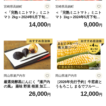
宮崎県高鍋町
宮崎県高鍋町
＜「完熟ミニトマト」ミニト
＜「完熟ミニトマト」ミニト
マト 2kg＞2024年5月下旬迄
マト 1kg＞2024年5月下旬迄
に順次出荷 野菜ソムリエサ
に順次出荷 野菜ソムリエサ
14,000
9,000
円
円
ミット アルル・リリカ共に
ミット アルル・リリカ共に
銀賞受賞！！(2023年11月開
銀賞受賞！！(2023年11月開
催)1回食べてみらんね？宮崎
催)1回食べてみらんね？宮崎
県 高鍋町産 産地直送 有機肥
県 高鍋町産 産地直送 有機肥
料使用 高糖度 西森農園
料使用 高糖度 西森農園
岡山県瀬戸内市
岡山県瀬戸内市
厳選発酵黒にんにく『瀬戸内
［2026年先行予約］牛窓産と
の風』 薬味 野菜 根菜 加工食
うもろこし まるでフルー
品
ツ！最高糖度25度超え 生で
26,000
12,000
円
円
甘い、茹でて美味い！ 黄色
とうもろこし 「桃太郎コー
ン」約4kg（8〜12本入り）