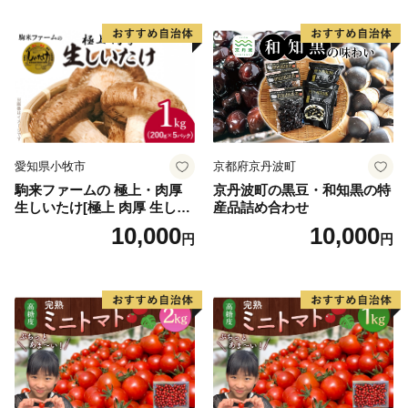
癒・遊・食の全てを満喫できます。
愛知県小牧市
京都府京丹波町
駒来ファームの 極上・肉厚
京丹波町の黒豆・和知黒の特
生しいたけ[極上 肉厚 生しい
産品詰め合わせ
たけ 生シイタケ 生椎茸 安心
10,000
10,000
円
円
安全 国産 採れたて 新鮮 きの
こ 野菜]