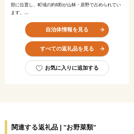
部に位置し、町域の約6割が山林・原野で占められてい
ます。
自然の恵みを受けた、様々な種類の食材が豊富。
自治体情報を見る
米や、宮城県内一の生産量を誇る『梨』をはじめとした
リンゴ・ブルーベリー・洋梨の果樹類。高原野菜や、芋
すべての返礼品を見る
煮会での逸品『里芋』。全国的に人気の高いチーズ。
牛・豚・鶏・鴨の肉類や卵。そして『水』の美味しさか
ら、飲料水の生産工場もございます。
お気に入りに追加する
観光地として一年中楽しめるリゾート地でもある蔵王。
蔵王の象徴『御釜』をはじめ、季節ごとに雪の壁、新
緑、紅葉のドライブが楽しめる山岳道路『蔵王エコーラ
イン』。花の季節は、水田と残雪の蔵王とのコラボレー
ションが素敵。秋は食材の宝庫ならではの地場産品直売
祭りが毎週のように開催されます。冬はスキーと樹氷鑑
関連する返礼品 | "お野菜類"
賞。そして温泉。