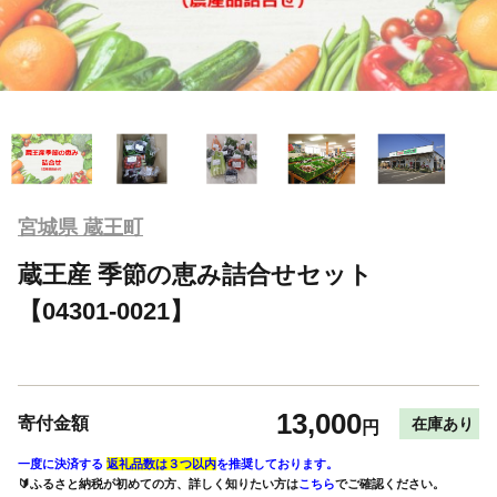
宮城県 蔵王町
蔵王産 季節の恵み詰合せセット
【04301-0021】
13,000
寄付金額
在庫あり
円
一度に決済する
返礼品数は３つ以内
を推奨しております。
🔰ふるさと納税が初めての方、詳しく知りたい方は
こちら
でご確認ください。