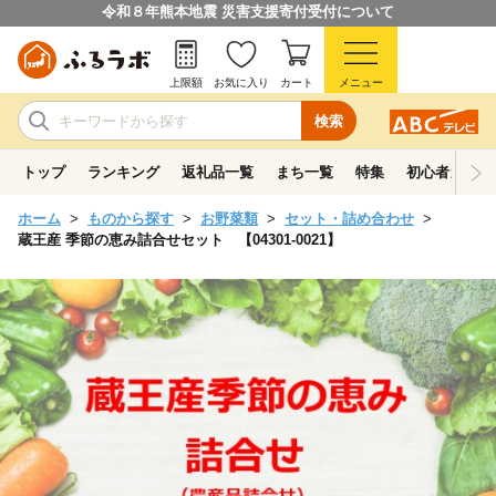
令和８年熊本地震 災害支援寄付受付について
上限額
お気に入り
カート
メニュー
検索
トップ
ランキング
返礼品一覧
まち一覧
特集
初心者ガイド
ホーム
ものから探す
お野菜類
セット・詰め合わせ
蔵王産 季節の恵み詰合せセット 【04301-0021】