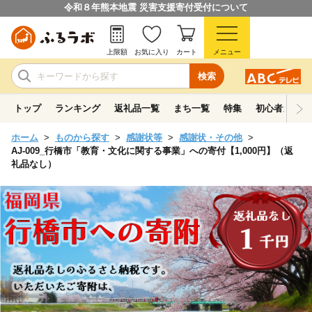
令和８年熊本地震 災害支援寄付受付について
上限額
お気に入り
カート
メニュー
検索
トップ
ランキング
返礼品一覧
まち一覧
特集
初心者ガイド
ホーム
ものから探す
感謝状等
感謝状・その他
AJ-009_行橋市「教育・文化に関する事業」への寄付【1,000円】（返
礼品なし）