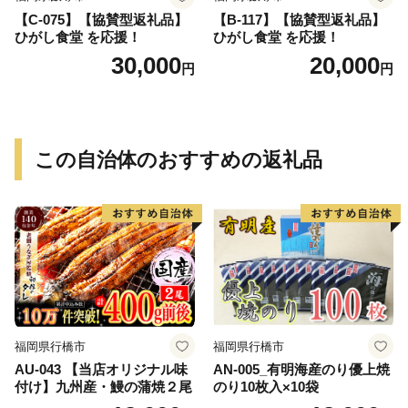
【C-075】【協賛型返礼品】
【B-117】【協賛型返礼品】
ひがし食堂 を応援！
ひがし食堂 を応援！
30,000
20,000
円
円
この自治体のおすすめの返礼品
福岡県行橋市
福岡県行橋市
AU-043 【当店オリジナル味
AN-005_有明海産のり優上焼
付け】九州産・鰻の蒲焼２尾
のり10枚入×10袋