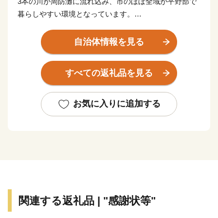
3本の川が周防灘に流れ込み、市のほぼ全域が平野部で
暮らしやすい環境となっています。
市の南西部には水田地帯が広がり近郊型農業が行われて
います。また周防灘にも面しているため漁業も盛んな町
自治体情報を見る
です。
近年では、市内を通る東九州自動車道、国道201号バイ
すべての返礼品を見る
パスが開通し一層インフラの整備が進み、京築地区の中
核都市として着実に発展を続けています。
お気に入りに追加する
関連する返礼品 | "感謝状等"