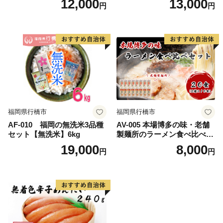
12,000
13,000
円
円
福岡県行橋市
福岡県行橋市
AF-010 福岡の無洗米3品種
AV-005 本場博多の味・老舗
セット【無洗米】6kg
製麺所のラーメン食べ比べセ
ット（２種類×各１０食）
19,000
8,000
円
円