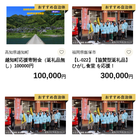
高知県越知町
福岡県飯塚市
越知町応援寄附金（返礼品無
【L-022】【協賛型返礼品】
し）100000円
ひがし食堂 を応援！
100,000
300,000
円
円