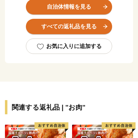
れます。村の平均気温は11度。夏は涼しく、冬はウィン
自治体情報を見る
タースポーツも楽しめます。武尊山の雪解け水の恩恵を
受けて作られるお米、野菜、果物、畜産物は絶品。川場
すべての返礼品を見る
村の自然の恵みを守り続けていくための、皆様のあたた
かい寄附をお待ちしております。
お気に入りに追加する
*********************寄付の前にご一読ください
***********************
※お礼の品は寄付申込の都度贈呈させていただいており
ます。申込の際、『こちらの自治体では、今回の寄附が
年に2回以上の場合、お礼の品がもらえないことがあり
ます。』と表示されることがありますが、現在川場村で
は寄付申込の都度お礼の品をお贈りしております。
関連する返礼品 | "お肉"
※寄附完了後のキャンセルや申込み内容の変更は出来ま
せん。入力内容に間違いないかご確認ください。
※当村は、株式会社さとふる（以下「さとふる」）に返
礼品配送等を委託する場合があります。