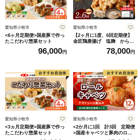
愛知県小牧市
愛知県小牧市
<6ヶ月定期便>国産豚で作っ
【2ヶ月に1度、6回定期便】
たこだわり惣菜セット
金匠鶏唐揚げ 塩麹 からあ
げ
96,000
78,000
円
円
愛知県小牧市
愛知県小牧市
<3ヵ月定期便>国産豚で作っ
<2か月に1回 計3回 定期便
たこだわり惣菜セット
>国産キャベツと豚肉のロー
ルキャベツ（6P入り）