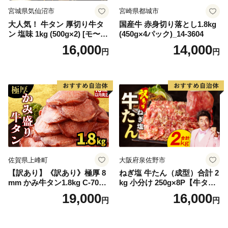
宮城県気仙沼市
宮崎県都城市
大人気！ 牛タン 厚切り牛タ
国産牛 赤身切り落とし1.8kg
ン 塩味 1kg (500g×2) [モ〜ラ
(450g×4パック)_14-3604
ンド 宮城県 気仙沼市 205646
16,000
14,000
円
円
60] 肉 牛肉 精肉 牛たん 牛タ
ン塩 牛たん塩 冷凍 焼肉 BB
Q アウトドア バーベキュー
厚切り タン
佐賀県上峰町
大阪府泉佐野市
【訳あり】《訳あり》極厚 8
ねぎ塩 牛たん（成型）合計 2
mm かみ牛タン1.8kg C-709-
kg 小分け 250g×8P【牛タン
AS
牛肉 焼肉用 薄切り 訳あり サ
19,000
16,000
円
円
イズ不揃い】