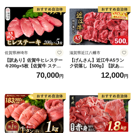
当 おかず 惣菜 おすすめ 人
気】(H083106)
佐賀県神埼市
滋賀県近江八幡市
【訳あり】佐賀牛ヒレステー
【げんさん】近江牛A5ラン
キ200g×5枚【佐賀牛 ステー
ク切落し【500g】【訳あり】
キ ブランド肉 ヒレ肉 フィレ
【DG12W】
70,000
12,000
円
円
肉 ジューシー ヘルシー】(H0
65175)