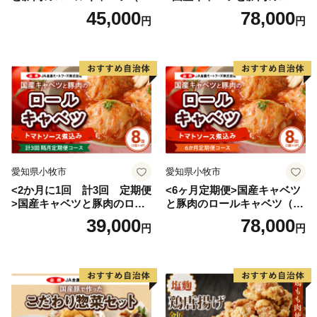
■個人情報の取り扱い
入り）
ルキャベツ（4P入り）
45,000
78,000
円
円
当村は返礼品配送に係る業務及び問合わせ業務（寄附情
報の提供サービスを含む）をさとふるに委託し寄付申込
情報を提供します。
寄付決済完了後さとふるより返礼品配送および配送情報
等の確認方法に関する案内を送付します。
※当村は寄付受領証明書の送付業務をさとふるに委託し
ており寄付申込情報をさとふるに提供します。
愛知県小牧市
愛知県小牧市
<2か月に1回 計3回 定期便
<6ヶ月定期便>国産キャベツ
>国産キャベツと豚肉のロー
と豚肉のロールキャベツ（4P
ルキャベツ（4P入り）
入り）
39,000
78,000
円
円