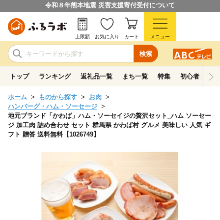
令和８年熊本地震 災害支援寄付受付について
上限額
お気に入り
カート
メニュー
検索
トップ
ランキング
返礼品一覧
まち一覧
特集
初心者ガイド
ホーム
ものから探す
お肉
ハンバーグ・ハム・ソーセージ
地元ブランド「かわば」ハム・ソーセイジの贅沢セット_ハム ソーセー
ジ 加工肉 詰め合わせ セット 群馬県 かわば村 グルメ 美味しい 人気 ギ
フト 贈答 送料無料【1026749】