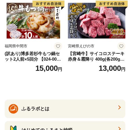
福岡県中間市
宮崎県えびの市
(訳あり)博多若杉牛もつ鍋セ
【宮崎牛】サイコロステーキ
ット2人前×5回分 【024-002
赤身＆霜降り 400g(各200g×
7】
１P 計2P) 真空パック 冷凍
15,000
13,000
円
円
ふるラボとは