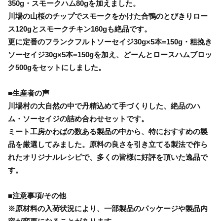
350g・スモークハム80gを加えました。
川場の山桜のチップでスモークをかけた合鴨のとびきりロー
ス120gとスモークチキン160gも絶品です。
更に定番のフランクフルトソーセイジ30g×5本=150g・粗挽き
ソーセイジ30g×5本=150gを加え、どーんとロースハムブロッ
ク500gをセットにしました。
■生産者の声
川場村の大自然の中で丹精込めて手づくりした、絶品のハ
ム・ソーセイジの詰め合わせセットです。
ミート工房かわばの数ある製品の中から、特におすすめの製
品を厳選してみました。原料の良さを引き立てる製法で作ら
れたオリジナルレシピで、多くの皆様に好評を頂いた逸品で
す。
■注意事項/その他
※原材料の入荷状況により、一部製品のパッケージや製品内