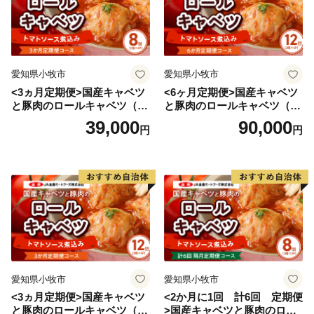
返礼品及び個人情報の取扱いは以下の通りです。
■返礼品と寄付金受領証明書
返礼品と寄附金受領証明書は別便で送付します。
寄附金受領証明書の発送は、入金確認から2か月ほどお
愛知県小牧市
愛知県小牧市
時間をいただきます。
<3ヵ月定期便>国産キャベツ
<6ヶ月定期便>国産キャベツ
■返礼品
と豚肉のロールキャベツ（4P
と豚肉のロールキャベツ（6P
１．当村は提供事業者の在庫状況等により返礼品を変更
入り）
入り）
39,000
90,000
円
円
し提供を中止する場合があります。返礼品を変更する場
合、当村より申込者に通知し当村指定の代替品から選択
を求めます。
２．当村は自己又はさとふるに帰責事由なく申込者が返
礼品を受領できない場合、再配達の義務を負わないもの
とします。
３．申込者に配送された返礼品の瑕疵等につき自己又は
さとふるに帰責事由のある場合を除き、さとふるは代替
愛知県小牧市
愛知県小牧市
品の提供損害賠償その他いかなる責任も負わないものと
<3ヵ月定期便>国産キャベツ
<2か月に1回 計6回 定期便
します。
と豚肉のロールキャベツ（6P
>国産キャベツと豚肉のロー