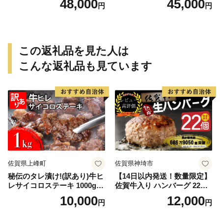
48,000
45,000
円
円
この返礼品を見た人は
こんな返礼品も見ています
佐賀県上峰町
佐賀県神埼市
秘伝のタレ漬け!(訳あり)牛ヒ
【14日以内発送！数量限定】
レサイコロステーキ 1000g
佐賀牛入り ハンバーグ 22個
【B-1098-AS】
2.6kg(120g×22個)【佐賀牛
10,000
12,000
円
円
黒毛和牛 ブランド牛 九州 ハ
ンバーグ 牛肉 豚肉 国産 お弁