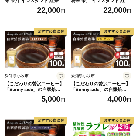
末 果汁 インスタント 紅茶 ビ
粉末 果汁 インスタント 紅茶
タミンC 袋 ロングセラー 粉
ティー ビタミンC 袋 ロング
22,000
22,000
円
円
末飲料 粉末茶 簡単 手軽 ホッ
セラー 粉末飲料 粉末茶 簡単
ト アイス
手軽 ホット アイス
愛知県小牧市
愛知県小牧市
【こだわりの贅沢コーヒー】
【こだわりの贅沢コーヒー】
「Sunny side」の自家焙煎珈
「Sunny side」の自家焙煎珈
琲こまきブレンド（100g）
琲サニーブレンド（100g）
5,000
4,000
円
円