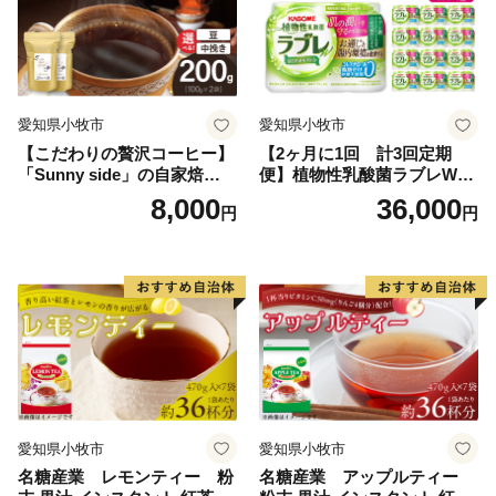
愛知県小牧市
愛知県小牧市
【こだわりの贅沢コーヒー】
【2ヶ月に1回 計3回定期
「Sunny side」の自家焙煎珈
便】植物性乳酸菌ラブレW
琲こまきブレンド（200g）
プレーン36本（計108本）
8,000
36,000
円
円
愛知県小牧市
愛知県小牧市
名糖産業 レモンティー 粉
名糖産業 アップルティー