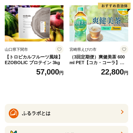
産 シリカ ミネラル 美容 備蓄
防災 長期保存 富士山 山梨県
忍野村
山口県下関市
宮崎県えびの市
【トロピカルフルーツ風味】
（3回定期便）爽健美茶 600
EZOBOLIC プロテイン 3kg
ml PET【コカ・コーラ】ペ
ットボトル 1ケース(24本) 定
57,000
22,800
円
円
期便 3回(72本) セット お茶
カフェインゼロ ノンカフェ
イン ハトムギ ブレンド茶 宮
崎県 えびの市 送料無料
ふるラボとは