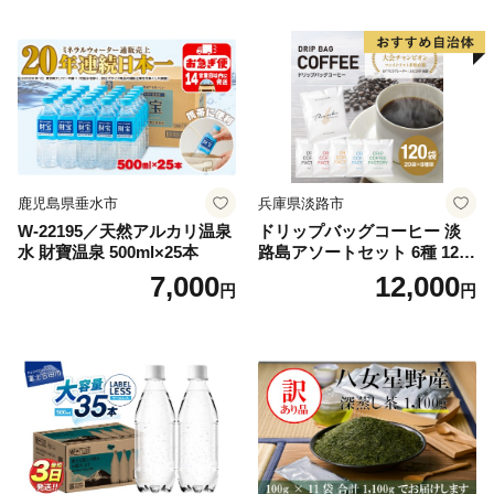
鹿児島県垂水市
兵庫県淡路市
W-22195／天然アルカリ温泉
ドリップバッグコーヒー 淡
水 財寶温泉 500ml×25本
路島アソートセット 6種 120
袋 飲み比べ コーヒー
7,000
12,000
円
円