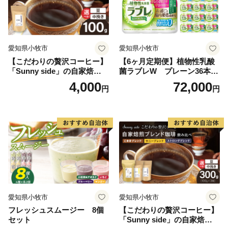
愛知県小牧市
愛知県小牧市
【こだわりの贅沢コーヒー】
【6ヶ月定期便】植物性乳酸
「Sunny side」の自家焙煎珈
菌ラブレW プレーン36本
琲ストロングブレンド（100
（計216本）
4,000
72,000
円
円
g）
愛知県小牧市
愛知県小牧市
フレッシュスムージー 8個
【こだわりの贅沢コーヒー】
セット
「Sunny side」の自家焙煎珈