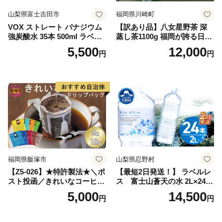
山梨県富士吉田市
福岡県川崎町
VOX ストレート バナジウム
【訳あり品】八女星野茶 深
強炭酸水 35本 500ml ラベル
蒸し茶1100g 福岡が誇る日本
レス【富士吉田市限定カート
茶_ 訳アリ 常温 お茶 茶袋 常
5,500
12,000
円
円
ン】
備品 おちゃ ocha 茶葉 緑茶
飲料 飲み物 八女 茶 日本茶
深むし茶 深蒸し 訳あり お茶
っぱ tea 八女茶 お手軽 簡単
小分け お土産 お取り寄せ グ
ルメ 福岡 九州 福岡県 国産
日本 ふかむし茶 ふかむし 家
庭用 自宅用 ちゃ りょくちゃ
ふかむしちゃ 急須 甘み 川崎
町 送料無料
福岡県飯塚市
山梨県忍野村
【Z5-026】★特許製法★＼ポ
【最短2日発送！】 ラベルレ
スト投函／きれいなコーヒー
ス 富士山蒼天の水 2L×24本
ドリップバッグ9種セット(18
（4ケース）※離島不可 天然
5,000
14,500
円
円
袋)ゆうパケットでお届け！
水 ミネラルウォーター 水 ペ
ットボトル 2000ml バナジウ
ム天然水 飲料水 軟水 鉱水 国