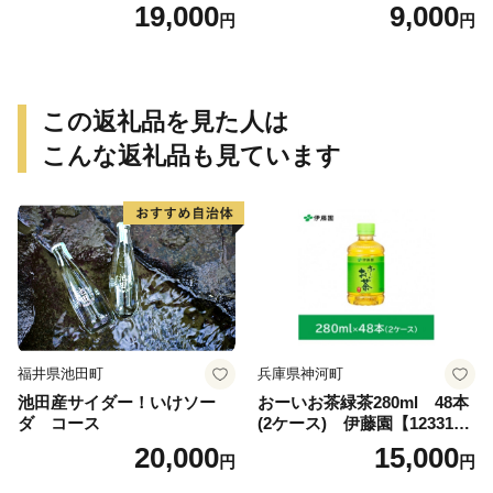
琲ブレンド珈琲飲み比べセッ
19,000
9,000
円
円
ト（300g）
この返礼品を見た人は
こんな返礼品も見ています
福井県池田町
兵庫県神河町
池田産サイダー！いけソー
おーいお茶緑茶280ml 48本
ダ コース
(2ケース) 伊藤園【123317
3】
20,000
15,000
円
円