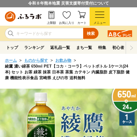
令和８年熊本地震 災害支援寄付受付について
上限額
お気に入り
カート
メニュー
検索
トップ
ランキング
返礼品一覧
まち一覧
特集
初心者ガイド
ホーム
ものから探す
お飲み物
綾鷹 濃い緑茶 650ml PET【コカ・コーラ】ペットボトル 1ケース(24
本) セット お茶 緑茶 抹茶 日本茶 茶葉 カテキン 内臓脂肪 皮下脂肪 健
康 機能性表示食品 宮崎県 えびの市 送料無料