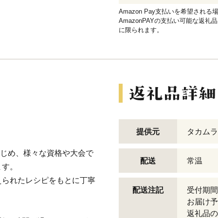
Amazon Pay支払いを希望さ
AmazonPAYの支払い可能な返礼
に限られます。
。
提供元
タカムラ
はじめ、様々な資格や大会で
配送
常温
ます。
えられたレシピをもとに丁寧
配送注記
受付期間
お届け予
返礼品の