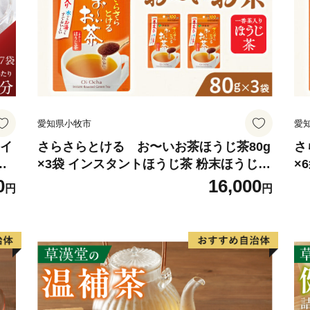
愛知県小牧市
愛
 イ
さらさらとける お〜いお茶ほうじ茶80g
さ
ロ
×3袋 インスタントほうじ茶 粉末ほうじ茶
×
ホ
粉末茶 おーいお茶 粉末緑茶
粉
0
16,000
円
円