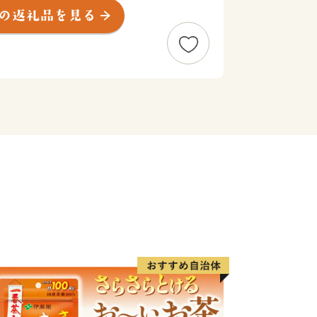
、四方を囲む海は豊かな海産物を、温暖
物を育てました。生産量日本一を誇る線
淡路島玉ねぎ、カーネーションなどは
人気があります。
さと寄附金の活用報告について】
来へのふるさと寄付金を活用して実施し
たします。
い。
/uploaded/life/52844_175011_misc.pdf