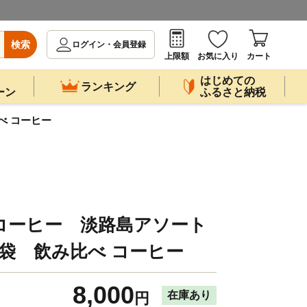
検索
ログイン・会員登録
上限額
お気に入り
カート
はじめての
ランキング
ーン
ふるさと納税
べ コーヒー
コーヒー 淡路島アソート
0袋 飲み比べ コーヒー
8,000
在庫あり
円