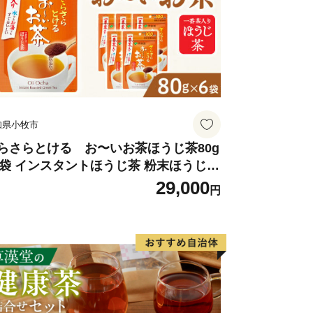
知県小牧市
らさらとける お〜いお茶ほうじ茶80g
6袋 インスタントほうじ茶 粉末ほうじ茶
末茶 おーいお茶 粉末緑茶
29,000
円