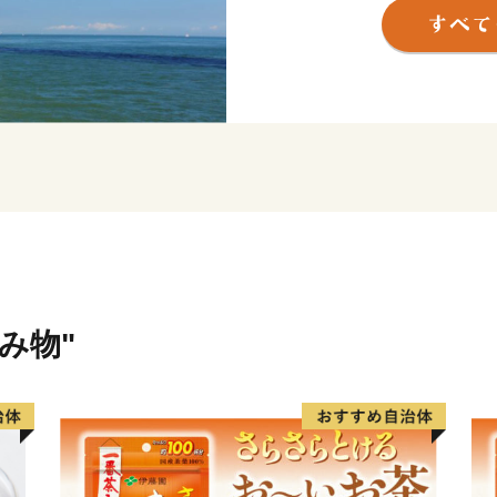
「御食国」と呼ばれており
な気候は滋味あふれる農作
香をはじめ、淡路ビーフや
「淡路ブランド」としても
【淡路市夢と未来へのふる
令和６年度に淡路市夢と未
た事業について、ご報告い
詳細は下記をご確認くださ
https://www.city.awaji.lg.jp
飲み物"