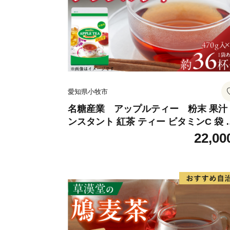
愛知県小牧市
名糖産業 アップルティー 粉末 果汁
ンスタント 紅茶 ティー ビタミンC 袋 
ングセラー 粉末飲料 粉末茶 簡単 手軽 
22,00
ット アイス