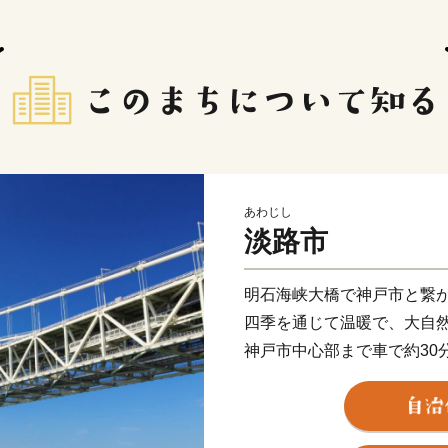
あわじし
淡路市
明石海峡大橋で神戸市と繋
四季を通じて温暖で、大自
神戸市中心部まで車で約30
田舎と都会の両方の「好い
あります。
また、淡路島はかつて若狭