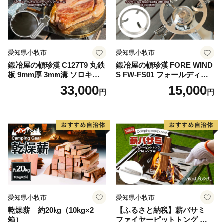
愛知県小牧市
愛知県小牧市
鍛冶屋の頓珍漢 C127T9 丸鉄
鍛冶屋の頓珍漢 FORE WIND
板 9mm厚 3mm溝 ソロキャ
S FW-FS01 フォールディン
ンプ用 専用ハンドル付き ス
グ キャンプストーブ専用 五
33,000
15,000
円
円
ノーピーク アルミパーソナ
徳リング
ルクッカーサイズ
愛知県小牧市
愛知県小牧市
乾燥薪 約20kg（10kg×2
【ふるさと納税】薪バサミ
箱）
ファイヤーピットトング ソ