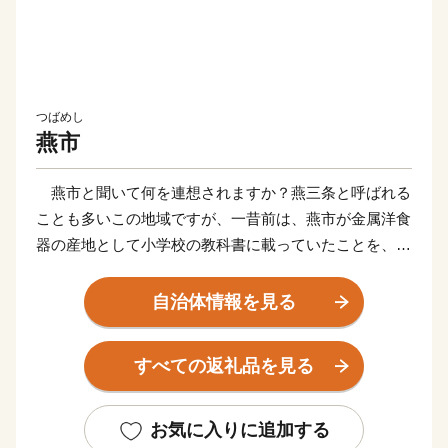
つばめし
燕市
燕市と聞いて何を連想されますか？燕三条と呼ばれる
ことも多いこの地域ですが、一昔前は、燕市が金属洋食
器の産地として小学校の教科書に載っていたことを、覚
えている方も多いと思います。現在でも、スプーンやナ
イフなどの金属洋食器の国内生産シェアは90％以上を占
自治体情報を見る
め、鍋やフライパン、包丁をはじめとした金属ハウスウ
ェアは全国生産額の約90%を占める、世界有数の金属加
すべての返礼品を見る
工の生産地です。
もちろん、その技術は世界を牽引しており、なんと、
燕産の金属洋食器がノーベル賞授賞式の晩餐会で使用さ
お気に入りに追加する