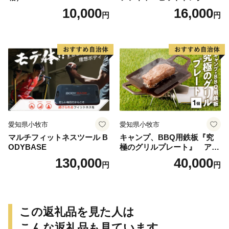
ロキャンプ用 コンパクト ス
10,000
16,000
円
円
テンレス材 軽量 アウトドア
BBQ グランピング 強度を維
持 掴みやすい工夫 サビに強
い 繰り返し使える 日本製 安
心 鍛冶屋の頓珍漢 愛知県 送
料無料
愛知県小牧市
愛知県小牧市
マルチフィットネスツール B
キャンプ、BBQ用鉄板『究
ODYBASE
極のグリルプレート』 アウ
トドア用品 レジャー キャン
130,000
40,000
円
円
プ バーベキュー BBQ 鉄板
この返礼品を見た人は
こんな返礼品も見ています