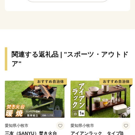
れています！その他、APECでの各国首脳へのお土産と
して燕市の製品が採用されるなど、燕製品は高い評価を
受けています。
燕産の金属洋食器・金属ハウスウェアを使えば、ご家
庭での食事も高級レストランでのディナーに早がわり！
そのほか、伝統工芸品の鎚起銅器、美味しいお米をは
じめとした農産物も多数取りそろえております。燕産品
関連する返礼品 | "スポーツ・アウトド
で、日々の生活にアクセントをつけてみてはいかがです
ア"
か？
愛知県小牧市
愛知県小牧市
三友（SANYU）焚き火台
アイアンラック タイプB