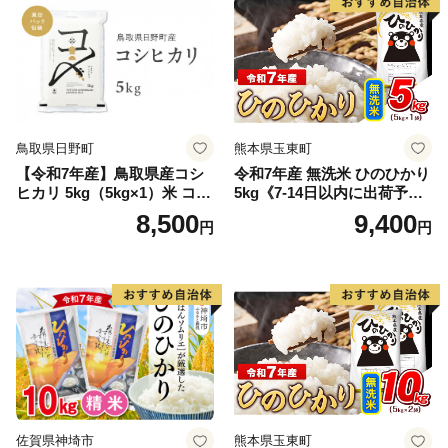
鳥取県日野町
熊本県玉東町
【令和7年産】鳥取県産コシ
令和7年産 無洗米 ひのひかり
ヒカリ 5kg（5kg×1）米 コシ
5kg《7-14日以内に出荷予定
ヒカリ こしひかり お米 白米
(土日祝除く)》コメ 米 無洗米
8,500
9,400
円
円
精米 5キロ おこめ こめ コメ
高レビュー｜人気米 熊本県
真空パック包装 真空包装 長
産米 お米 生活応援米
期保存 単一原料米 鳥取県日
野町産 Elevation
佐賀県神埼市
熊本県玉東町