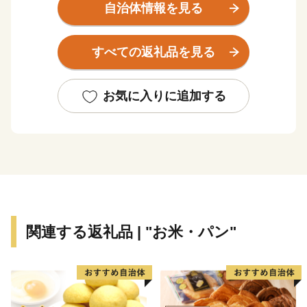
す。これからも地域の活性化や安心して暮らせる住環境
自治体情報を見る
の整備を推進しながら、豊かな地域づくりになお一層努
めてまいります。
すべての返礼品を見る
東峰村は、平成２９年７月５日に発生した九州北部豪
雨により甚大な被害にあい、尊い人命・家屋や農地も失
われ、自然豊かな山里の環境が一変しました。そのよう
お気に入りに追加する
な中、全国より温かいご支援をいただき心より感謝申し
上げます。
関連する返礼品 | "お米・パン"