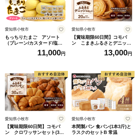
愛知県小牧市
愛知県小牧市
もっちりたまご アソート
【賞味期限60日間】コモパ
（プレーン/カスタード/塩バ
ン こまきふるさとデニッシ
ター/小倉バター）
ュセット（20個入り）／災害
11,000
13,000
円
円
用備蓄 保存食 非常食 防災グ
ッズにも
愛知県小牧市
愛知県小牧市
【賞味期限60日間】コモパ
本間製パン 食パン(1本3斤)と
ン クロワッサンセット(30
ラスクのセットB 常温