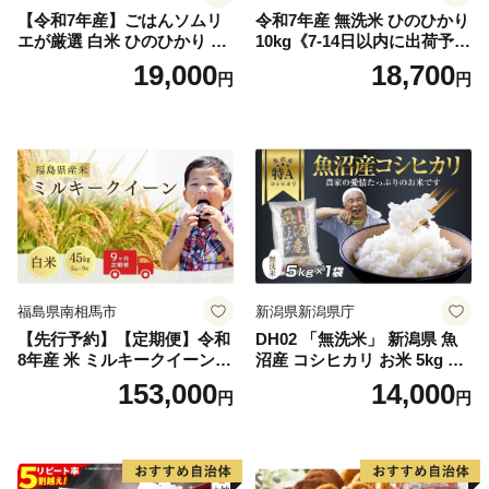
【令和7年産】ごはんソムリ
令和7年産 無洗米 ひのひかり
エが厳選 白米 ひのひかり 10
10kg《7-14日以内に出荷予定
kg【神埼市産 米 お米 精米 白
(土日祝除く)》コメ 米 無洗米
19,000
18,700
円
円
米 10kg 5kg×2 ひのひかり ブ
令和7年産 高レビュー｜人気
ランド米 食味鑑定士】(H063
米 熊本県産米 お米 生活応援
164)
米
福島県南相馬市
新潟県新潟県庁
【先行予約】【定期便】令和
DH02 「無洗米」 新潟県 魚
8年産 米 ミルキークイーン
沼産 コシヒカリ お米 5kg こ
白米 45kg (5kg×9回) | ミルキ
しひかり 精米 米（お米の美
153,000
14,000
円
円
ークイーン 米5kg 福島 福島
味しい炊き方ガイド付き）
県産 福島産 精米 お米 米 コ
メ 武田ファーム サムランド
福島県 南相馬市 cu006-ae