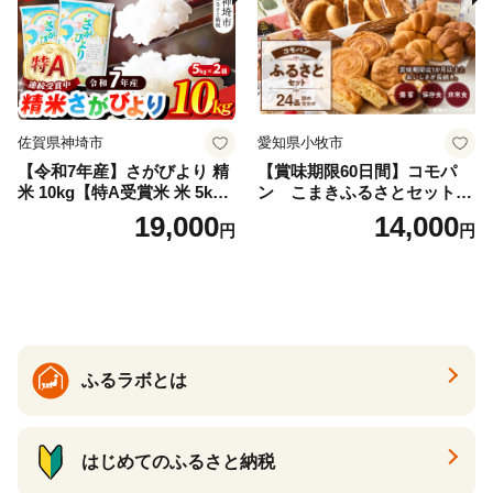
佐賀県神埼市
愛知県小牧市
【令和7年産】さがびより 精
【賞味期限60日間】コモパ
米 10kg【特A受賞米 米 5kg×
ン こまきふるさとセット
2袋 お米 コメ こめ 国産 美味
（24個入り）／災害用備蓄
19,000
14,000
円
円
しい ブランド米 人気 ランキ
保存食 非常食 防災グッズに
ング 増田米穀】(H015224)
も
ふるラボとは
はじめてのふるさと納税