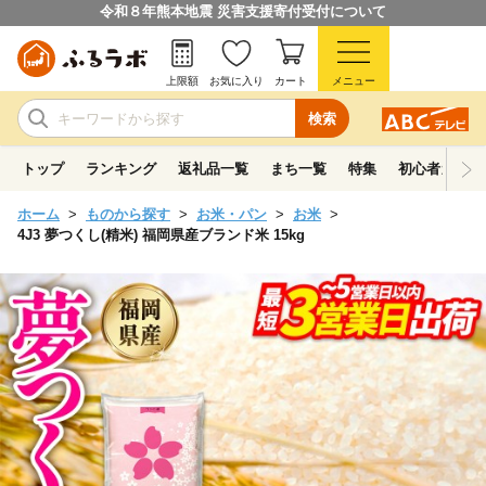
令和８年熊本地震 災害支援寄付受付について
上限額
お気に入り
カート
メニュー
検索
トップ
ランキング
返礼品一覧
まち一覧
特集
初心者ガイド
ホーム
ものから探す
お米・パン
お米
4J3 夢つくし(精米) 福岡県産ブランド米 15kg