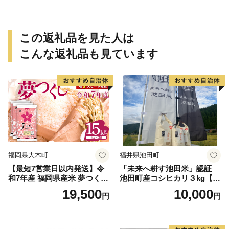
この返礼品を見た人は
こんな返礼品も見ています
福岡県大木町
福井県池田町
【最短7営業日以内発送】令
「未来へ耕す池田米」認証
和7年産 福岡県産米 夢つくし
池田町産コシヒカリ３kg【お
15kg 精米 ※北海道・沖縄・
1人様につき３セットまで】
19,500
10,000
円
円
離島は配送不可