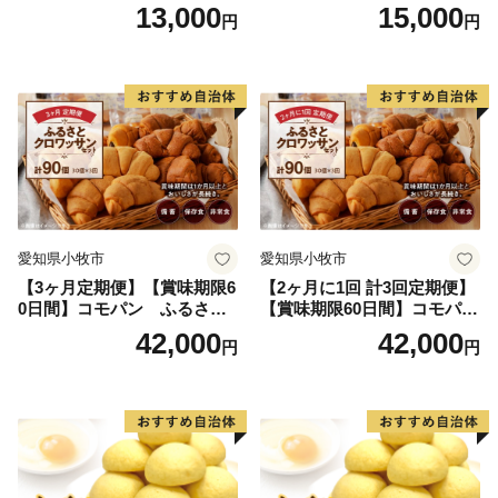
個入り)／災害用備蓄 保存食
13,000
15,000
円
円
非常食 防災グッズにも
愛知県小牧市
愛知県小牧市
【3ヶ月定期便】【賞味期限6
【2ヶ月に1回 計3回定期便】
0日間】コモパン ふるさと
【賞味期限60日間】コモパ
クロワッサンセット（計90
ン ふるさとクロワッサンセ
42,000
42,000
円
円
個）／災害用備蓄 保存食 非
ット（計90個）／災害用備蓄
常食 防災グッズにも
保存食 非常食 防災グッズに
も