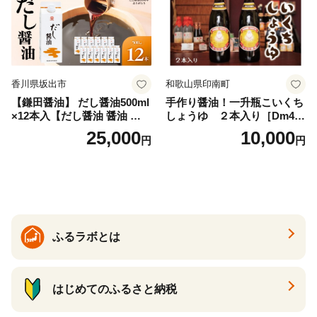
香川県坂出市
和歌山県印南町
【鎌田醤油】 だし醤油500ml
手作り醤油！一升瓶こいくち
×12本入【だし醤油 醤油 人気
しょうゆ ２本入り［Dm4］
おすすめ 人気だし醤油 出汁
｜手作り 醤油 和歌山県 印南
25,000
10,000
円
円
醤油 AE1021】
町 一升瓶 こいくちしょうゆ
伝統製法 醤油 日本食 調味料
地元産 大豆 小麦 塩 だし 煮
物 和食 醤油 肉料理 魚料理
野菜料理 醤油 郷土料理 家庭
料理 醤油
ふるラボとは
はじめてのふるさと納税