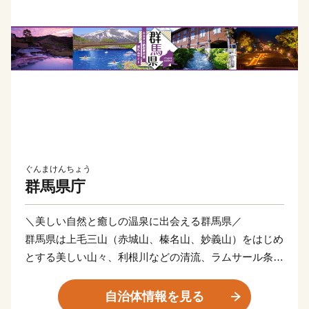
ぐんまけんちょう
群馬県庁
＼美しい自然と癒しの温泉に出会える群馬県／
群馬県は上毛三山（赤城山、榛名山、妙義山）をはじめ
とする美しい山々、利根川などの清流、ラムサール条約
湿地である尾瀬といった豊かな自然に囲まれています。
美しい自然の中を散策し豊かな時間を過ごすほか、県内
自治体情報を見る