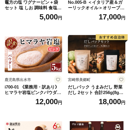
竈方の塩 ワグナービン＋袋
No.005-B ＜イタリア産＆ガ
セット 塩 しお 調味料 食塩
ーリックオイル＞オリーブオ
天然 ミネラル 調味料 ソルト
イルセット(200ml×2本) 日置
5,000
17,000
円
円
salt 料理 味付 おにぎり 三重
市 特産品 調味料 油 エキスト
県 南伊勢 伊勢 志摩 5000円 5
ラバージン オリーブ セット
000円以下 五千円
ガーリック【鹿児島オリー
ブ】
鹿児島県出水市
宮崎県美郷町
i700-01 《業務用・訳あり》
だしパック うまみだし 野菜
ヒマラヤ岩塩ピンクパウダー
だし 2セット 合計256g(8g×8
タイプ(5kg) 岩塩 塩 調味料
パック×2種×2セット) [岡田商
12,000
18,000
円
円
しお 保存料不使用 天然 パウ
店 宮崎県 美郷町 31ac0069]
ダータイプ グレインミルタ
国産 粉末 ダシ 出汁パック し
イプ 料理 バスソルト 入浴 普
いたけ 無塩
段使い ギフト 贈り物【ソル
ティースマイル】