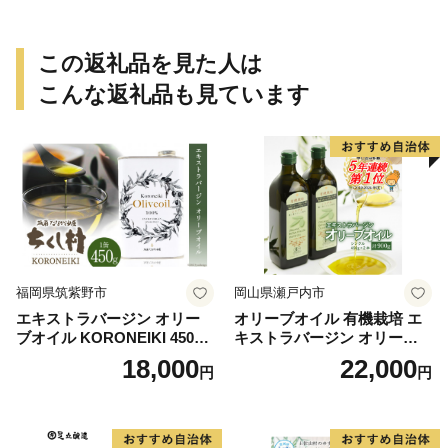
この返礼品を見た人は
こんな返礼品も見ています
福岡県筑紫野市
岡山県瀬戸内市
エキストラバージン オリー
オリーブオイル 有機栽培 エ
ブオイル KORONEIKI 450g
キストラバージン オリーブ
[筑前たなか油屋 福岡県 筑紫
オイル シングル 2本 セット
18,000
22,000
円
円
野市 21760403] 油 食用油 オ
オーガニック 調味料 油 オリ
リーブ油
ーブ油 食用油 ギフト