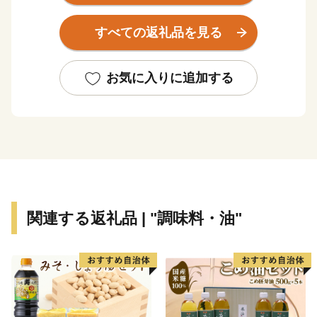
各地で夏は登山・カヌー・キャニオニング・ラフティン
グ、冬はスキーやスノーボードなど様々なアクティビテ
すべての返礼品を見る
ィを楽しむこともできます。
また、群馬県といえば温泉です。草津、伊香保、みなか
お気に入りに追加する
み、四万（しま）をはじめ、県内には100を超える温泉
地があります。群馬の名湯にゆったりと浸かり、日頃の
疲れを癒やしてください。
他にも、県内には世界遺産「富岡製糸場と絹産業遺産
群」をはじめとする文化遺産も多くあります。
さらに、グルメも自慢です。上州牛・上州地鶏、下仁田
関連する返礼品 | "調味料・油"
ネギなどの豊富な農畜産物や、おっきりこみ・水沢うど
んに代表される粉食文化を誇ります。
＼群馬県が目指すビジョン／
群馬県では、2040年に目指す姿である
「年齢や性別、国籍、障害の有無等にかかわらず、すべ