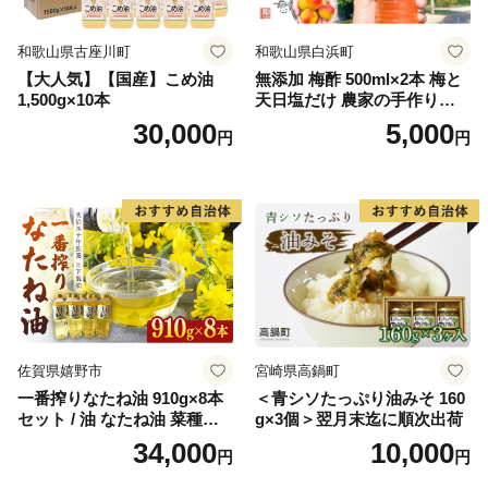
和歌山県古座川町
和歌山県白浜町
【大人気】【国産】こめ油
無添加 梅酢 500ml×2本 梅と
1,500g×10本
天日塩だけ 農家の手作り完
熟梅酢 調味料
30,000
5,000
円
円
佐賀県嬉野市
宮崎県高鍋町
一番搾りなたね油 910g×8本
＜青シソたっぷり油みそ 160
セット / 油 なたね油 菜種油
g×3個＞翌月末迄に順次出荷
ナタネ【山下製油】 [NBE00
34,000
10,000
円
円
7]