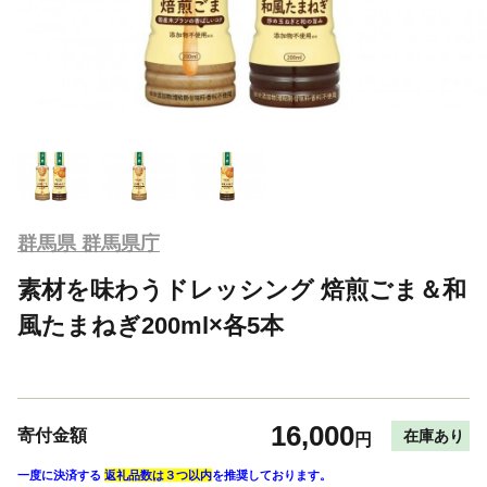
群馬県 群馬県庁
素材を味わうドレッシング 焙煎ごま＆和
風たまねぎ200ml×各5本
16,000
寄付金額
在庫あり
円
一度に決済する
返礼品数は３つ以内
を推奨しております。