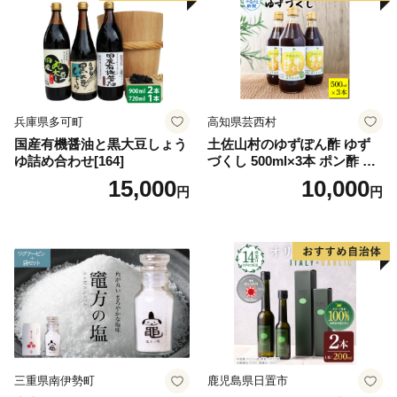
兵庫県多可町
高知県芸西村
国産有機醤油と黒大豆しょう
土佐山村のゆずぽん酢 ゆず
ゆ詰め合わせ[164]
づくし 500ml×3本 ポン酢 ポ
ンズ ゆず 柚子 調味料 さっぱ
15,000
10,000
円
円
り 美味しい おいしい 鍋 しゃ
ぶしゃぶ 冷奴 魚料理 蒸し料
理 ドレッシング セット
三重県南伊勢町
鹿児島県日置市