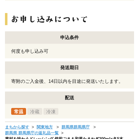
申込条件
何度も申し込み可
発送期日
寄附のご入金後、14日以内を目途に発送いたします。
配送
常温
冷蔵
冷凍
まちから探す
関東地方
群馬県群馬県庁
群馬県 群馬県庁の返礼品一覧
素材を味わうドレッシング 焙煎ごま＆和風たまねぎ200ml×各5本