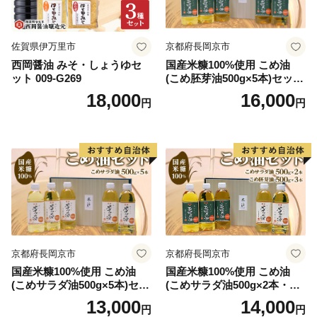
ての県民が、誰一人取り残されることなく、自ら思い描
く人生を生き、幸福を実感できる自立分散型の社会」の
佐賀県伊万里市
京都府長岡京市
実現に向け、デジタルトランスフォーメーションや教育
西岡醤油 みそ・しょうゆセ
国産米糠100%使用 こめ油
イノベーション推進等の施策を展開しています。
ット 009-G269
(こめ胚芽油500g×5本)セット
[1575]
18,000
16,000
円
円
群馬県が目指すビジョンの達成や群馬県の美しい自然・
文化遺産を後世に残すために、ぜひ多くの方に「ぐんま
ふるさと納税」を通じ応援いただけますと幸いです。
京都府長岡京市
京都府長岡京市
国産米糠100%使用 こめ油
国産米糠100%使用 こめ油
(こめサラダ油500g×5本)セッ
(こめサラダ油500g×2本・こ
ト [1574]
め胚芽油500g×3本)セット [1
13,000
14,000
円
円
573]