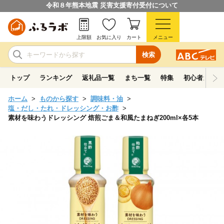
令和８年熊本地震 災害支援寄付受付について
上限額
お気に入り
カート
メニュー
検索
トップ
ランキング
返礼品一覧
まち一覧
特集
初心者ガイド
ホーム
ものから探す
調味料・油
塩・だし・たれ・ドレッシング・お酢
素材を味わうドレッシング 焙煎ごま＆和風たまねぎ200ml×各5本