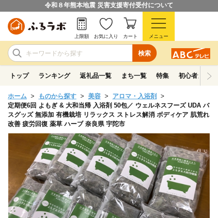
令和８年熊本地震 災害支援寄付受付について
上限額
お気に入り
カート
メニュー
検索
トップ
ランキング
返礼品一覧
まち一覧
特集
初心者ガイド
ホーム
ものから探す
美容
アロマ・入浴剤
定期便6回 よもぎ & 大和当帰 入浴剤 50包／ ウェルネスフーズ UDA バ
スグッズ 無添加 有機栽培 リラックス ストレス解消 ボディケア 肌荒れ
改善 疲労回復 薬草 ハーブ 奈良県 宇陀市