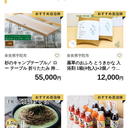
奈良県宇陀市
奈良県宇陀市
杉のキャンプテーブル／ ロ
薬草のおふろ とうきかな 入
ー テーブル 折りたたみ 持ち
浴剤 1箱(4包入)×2個／ ウェ
手付き おしゃれ 木製 机 杉
ルネスフーズ UDA 大和当帰
55,000
12,000
円
円
天然木 無垢 一枚板 耳付き イ
薬草 ハーブ リラックス スト
ンテリア キャンプ アウトド
レス解消 ボディケア 肌荒れ
ア MORITO 森庄銘木産業 奈
改善 疲労回復 奈良県 宇陀市
良県 宇陀市 ふるさと納税