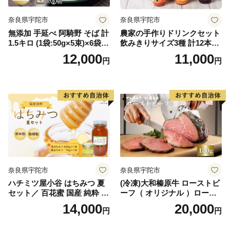
奈良県宇陀市
奈良県宇陀市
無添加 手延べ 阿騎野 そば 計
農家の手作りドリンクセット
1.5キロ (1袋:50g×5束)×6袋／
飲みきりサイズ3種 計12本／
蕎麦 麺 保存食 年越しそば お
トマト とまと ブルーベリー
12,000
11,000
円
円
取り寄せ ギフト 芳岡 奈良県
にんじん 人参 りんご ジュー
宇陀市 ふるさと納税
ス 野菜ジュース 飲料 贈り物
ギフト 畑工房気まま屋 奈良
県 宇陀市 ふるさと納税
奈良県宇陀市
奈良県宇陀市
ハチミツ屋小谷 はちみつ 夏
(冷凍)大和榛原牛 ローストビ
セット／ 百花蜜 国産 純粋 蜂
ーフ（ オリジナル ）ロース
蜜 ハチミツ ハニー 非加熱 無
ト 180g ／ふるさと納税 和牛
14,000
20,000
円
円
精製 贈答用 贈り物 奈良県 宇
父の日 母の日 ギフト 黒毛和
陀市 ふるさと納税
牛 A5等級 お中元 暑中見舞い