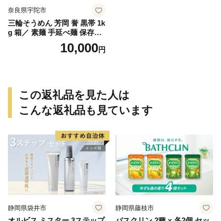
奈良県宇陀市
三輪そうめん 芳岡 誉 黒帯 1k
g 箱／ 素麺 手延べ麺 保存食
温かい 鍋の締め 化粧箱 お取
10,000
円
り寄せ ギフト 奈良県 宇陀市
ふるさと納税
この返礼品を見た人は
こんな返礼品も見ています
静岡県袋井市
静岡県藤枝市
オルビス ミスター 3ステップ
バスクリン 2種 × 各2個 セッ