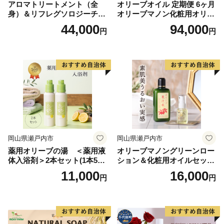
アロマトリートメント（全
オリーブオイル 定期便 6ヶ月
身）＆リフレグソロジーチケ
オリーブマノン化粧用オリー
ット
ブオイル 200ml オリーブ オ
44,000
94,000
円
円
イル 美容 スキンケア 化粧用
油 オリーブ油 お楽しみ
岡山県瀬戸内市
岡山県瀬戸内市
薬用オリーブの湯 ＜薬用液
オリーブマノングリーンロー
体入浴剤＞2本セット(1本500
ション＆化粧用オイルセット
ml） 美容
美容グッズ スキンケア 化粧
11,000
16,000
円
円
水