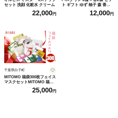
セット 洗顔 化粧水 クリーム
ト ギフト ゆず 柚子 森 香り
日用品 お風呂 バス用品 温活
22,000
12,000
円
円
アロマ 香り まとめ買い静岡
県 藤枝市 医薬部外品
千葉県白子町
MITOMO 福袋300枚フェイス
マスクセットMITOMO 福袋3
00枚フェイスマスクセット
25,000
円
ふるさと納税 パック ファイ
スパック フェイスマスク 美
容 スキンケア 福袋 千葉県 白
子町 送料無料 SHAG003