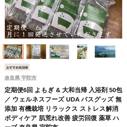
おすすめ自治体
奈良県 宇陀市
定期便6回 よもぎ & 大和当帰 入浴剤 50包
／ ウェルネスフーズ UDA バスグッズ 無
添加 有機栽培 リラックス ストレス解消
ボディケア 肌荒れ改善 疲労回復 薬草 ハ