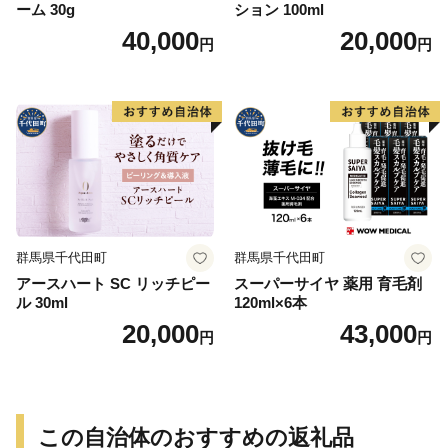
ーム 30g
ション 100ml
40,000
20,000
円
円
群馬県千代田町
群馬県千代田町
アースハート SC リッチピー
スーパーサイヤ 薬用 育毛剤
ル 30ml
120ml×6本
20,000
43,000
円
円
この自治体のおすすめの返礼品