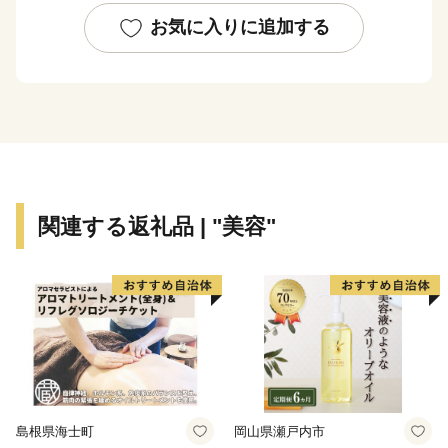
平成18年1月の合併によって「宇陀市」となってから
お気に入りに追加する
は、日々新たな歴史を刻んでいます。
その原動力となっている「宇陀力（うだぢから）」をよ
り伸びやかに、そしてたくましくするため、みなさまか
らのご支援をお願いします。
関連する返礼品 | "美容"
島根県海士町
岡山県瀬戸内市