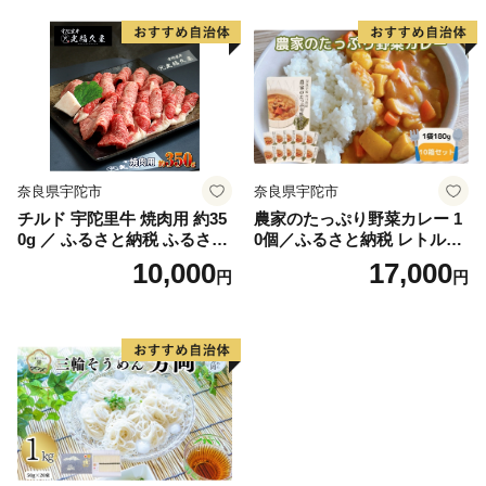
お土産 正月 奈良県 宇陀市 う
し源 本店
奈良県宇陀市
奈良県宇陀市
チルド 宇陀里牛 焼肉用 約35
農家のたっぷり野菜カレー 1
0g ／ ふるさと納税 ふるさと
0個／ふるさと納税 レトルト
焼肉 牛肉 焼き肉用肉 ギフト
カレー 詰め合わせ ギフト 10
10,000
17,000
円
円
お肉 バーベキュー BBQ キャ
食 野菜 ふるさと 有機野菜 オ
ンプ 黒毛和牛 お中元 暑中見
ーガニック 飯 簡単 時短 保存
舞い お土産 薄切り 切り落と
食 奈良県 宇陀市 山口農園
し 正月 奈良県 宇陀市 光福久
屋