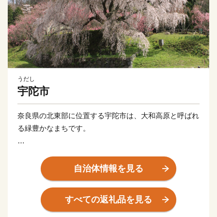
うだし
宇陀市
奈良県の北東部に位置する宇陀市は、大和高原と呼ばれ
る緑豊かなまちです。
女人高野として有名な室生寺や又兵衛桜、万葉人柿本人
麻呂が魅了されたかぎろひ、水の分配を司る水分神社な
自治体情報を見る
ど、歴史と自然が暮らしの中に息づいています。また、
伊勢本街道の宿場町として栄え、当時のにぎわいぶりを
すべての返礼品を見る
伝える街並みは、古の旅人の思いを今も伝えています。