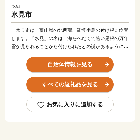
ひみし
氷見市
氷見市は、富山県の北西部、能登半島の付け根に位置
します。「氷見」の名は、海をへだてて遠い尾根の万年
雪が見られることから付けられたとの説があるように、
富山湾越しの美しい立山連峰の景色でご存知の方も多く
いらっしゃると思います。2016年に開業した北陸新幹
自治体情報を見る
線「新高岡駅」から、城端駅・氷見線に乗り継いで終着
駅「氷見駅｣へ至る海岸線沿いの車窓からの眺めは、鉄
すべての返礼品を見る
道ファンならずとも一度はご覧いただきたい風景です。
富山湾は「天然の生け簀」と称されるほど多種多様な
魚介類が一年を通じて水揚げされます。また、氷見が発
お気に入りに追加する
祥の地である越中式定置網漁は、豊富な魚介類を「採り
過ぎない」ことで水産資源を守る持続可能な漁法とし
て、世界からも注目されています。
氷見市は、漁師町という印象が強いかと思いますが、