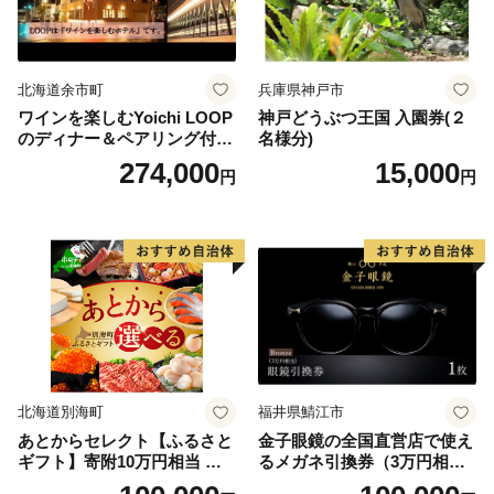
北海道余市町
兵庫県神戸市
ワインを楽しむYoichi LOOP
神戸どうぶつ王国 入園券(２
のディナー＆ペアリング付宿
名様分)
泊プラン＜デラックスツイン
274,000
15,000
円
円
＞
北海道別海町
福井県鯖江市
あとからセレクト【ふるさと
金子眼鏡の全国直営店で使え
ギフト】寄附10万円相当 あ
るメガネ引換券（3万円相
とから選べる！ ギフト いく
当） Bronze