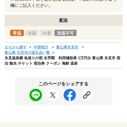
欄にご記入ください。
配送
常温
冷蔵
冷凍
別送不可
まちから探す
中部地方
富山県氷見市
富山県 氷見市の返礼品一覧
氷見温泉郷 魚巡りの宿 永芳閣 利用補助券 1万円分 富山県 氷見市 宿
泊 観光 チケット 宿泊券 クーポン 海鮮 温泉
このページをシェアする