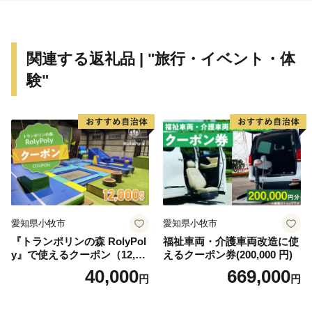
複数の小さな川に沿って多数の谷戸が広がります。立山
連峰を望む棚田や稲がはざかけされた様子など、観光で
いらした方からは美しい農村風景もひそかな人気です。
関連する返礼品 | "旅行・イベント・体
里山と里海の景観を守りつつ、恵まれた自然環境を活
験"
かした美味しい食材が豊かなまさに「食都・氷見」。ぜ
ひこの機会に氷見市の特産品や、氷見市で過ごす時間を
楽しんでください。
愛知県小牧市
愛知県小牧市
『トランポリンの森 RolyPol
福祉車両・介護車両改造に使
y』で使えるクーポン（12,00
えるクーポン券(200,000 円)
0円）
40,000
669,000
円
円