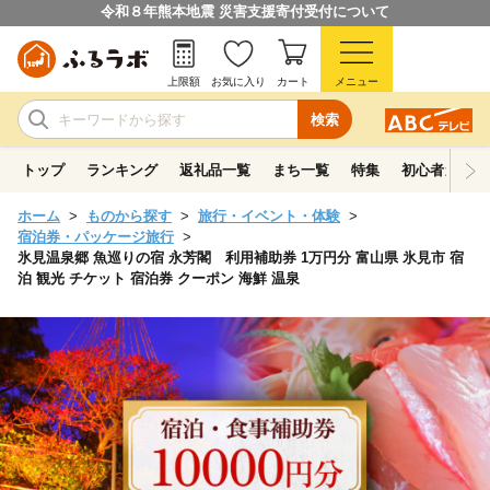
令和８年熊本地震 災害支援寄付受付について
上限額
お気に入り
カート
メニュー
検索
トップ
ランキング
返礼品一覧
まち一覧
特集
初心者ガイド
ホーム
ものから探す
旅行・イベント・体験
宿泊券・パッケージ旅行
氷見温泉郷 魚巡りの宿 永芳閣 利用補助券 1万円分 富山県 氷見市 宿
泊 観光 チケット 宿泊券 クーポン 海鮮 温泉