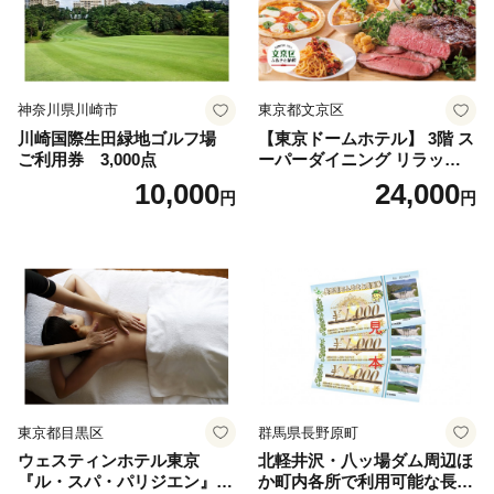
神奈川県川崎市
東京都文京区
川崎国際生田緑地ゴルフ場
【東京ドームホテル】 3階 ス
ご利用券 3,000点
ーパーダイニング リラッサ
ランチブッフェ お食事券 大
10,000
24,000
円
円
人1名様分 関東 東京 ご利用
券 ランチ 昼食 食事券 レスト
ラン ブッフェ 東京都 お食事
券
東京都目黒区
群馬県長野原町
ウェスティンホテル東京
北軽井沢・八ッ場ダム周辺ほ
『ル・スパ・パリジエン』選
か町内各所で利用可能な長野