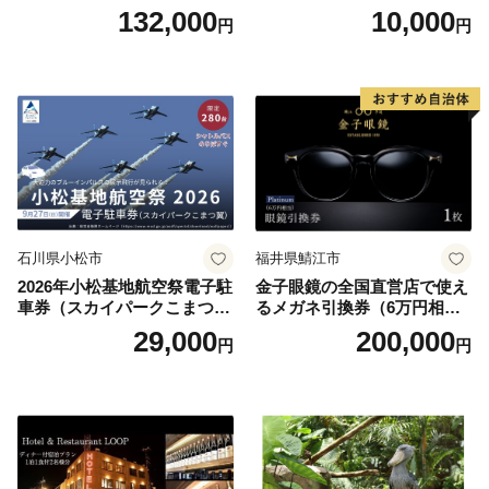
べるボディセラピー90分/1名
原町ふるさと感謝券（3,000
132,000
10,000
円
円
円分）【トラベル 観光 旅行
お土産 群馬県 長野原町 北軽
井沢】
石川県小松市
福井県鯖江市
2026年小松基地航空祭電子駐
金子眼鏡の全国直営店で使え
車券（スカイパークこまつ
るメガネ引換券（6万円相
翼） 駐車場 シャトルバスの
当） Platinum
29,000
200,000
円
円
りばすぐ 石川県 小松市