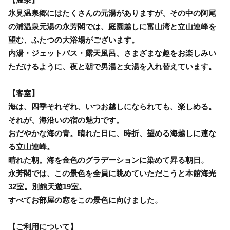
氷見温泉郷にはたくさんの元湯がありますが、その中の阿尾
の浦温泉元湯の永芳閣では、庭園越しに富山湾と立山連峰を
望む、ふたつの大浴場がございます。
内湯・ジェットバス・露天風呂、さまざまな趣をお楽しみい
ただけるように、夜と朝で男湯と女湯を入れ替えています。
【客室】
海は、四季それぞれ、いつお越しになられても、楽しめる。
それが、海沿いの宿の魅力です。
おだやかな海の青。晴れた日に、時折、望める海越しに連な
る立山連峰。
晴れた朝。海を金色のグラデーションに染めて昇る朝日。
永芳閣では、この景色を全員に眺めていただこうと本館海光
32室。別館天遊19室。
すべてお部屋の窓をこの景色に向けました。
【ご利用について】