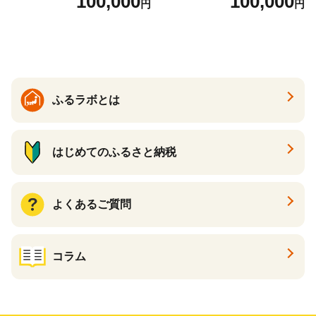
100,000
100,000
円
円
ら ほたて 海鮮 牛肉 別海町
ケーキ アイス （ 後から 選べ
る カタログ カタログポイン
ト カタログギフト あとから
カタログ あとからカタログ
ポイント あとからカタログ
ギフト ふるさと納税 ）
ふるラボとは
はじめてのふるさと納税
よくあるご質問
コラム