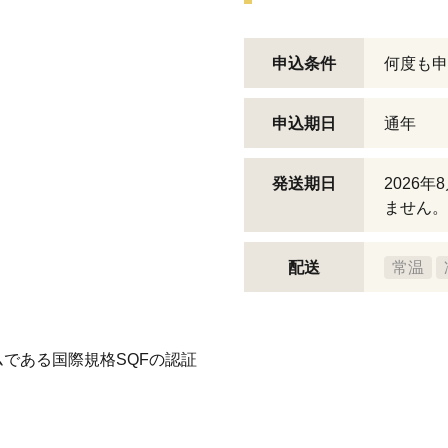
申込条件
何度も申
申込期日
通年
発送期日
2026
ません。
配送
常温
である国際規格SQFの認証