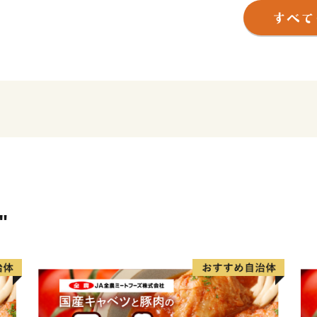
約4,000の中小企業があ
して、中小企業の優れた技
"