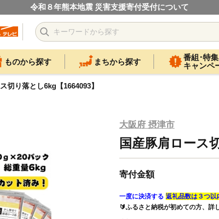
令和８年熊本地震 災害支援寄付受付について
番組･特集
ものから探す
まちから探す
キャンペ
切り落とし6kg【1664093】
大阪府 摂津市
国産豚肩ロース切り
寄付金額
一度に決済する
返礼品数は３つ以
🔰ふるさと納税が初めての方、詳