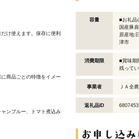
容量
■お礼品
国産豚肩
量だけ使えます。保存に便利
原産地:
津市
消費期限
■賞味期
残ってい
様に商品ごとの特徴をイメー
事業者
ＪＡ全農
返礼品ID
6807453
チャンプルー、トマト煮込み