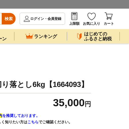
検索
ログイン・会員登録
上限額
お気に入り
カート
はじめての
ランキング
ーン
ふるさと納税
落とし6kg【1664093】
35,000
円
内
を推奨しております。
しく知りたい方は
こちら
でご確認ください。