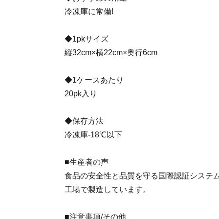
冷凍庫に常備!
◆1pkサイズ
縦32cm×横22cm×奥行6cm
◆1ケースあたり
20pk入り
◆保存方法
冷凍庫-18℃以下
■生産者の声
食品の安全性と品質を守る国際認証システム
工場で製造しています。
■注意事項/その他