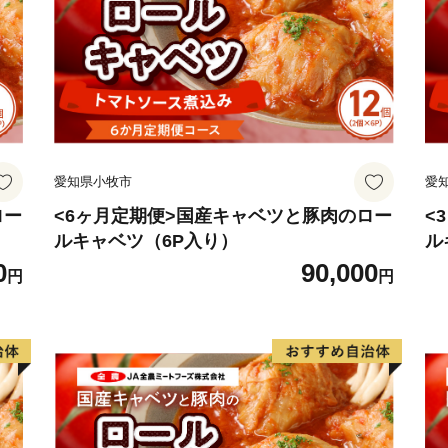
愛知県小牧市
愛
ロー
<6ヶ月定期便>国産キャベツと豚肉のロー
<
ルキャベツ（6P入り）
ル
0
90,000
円
円