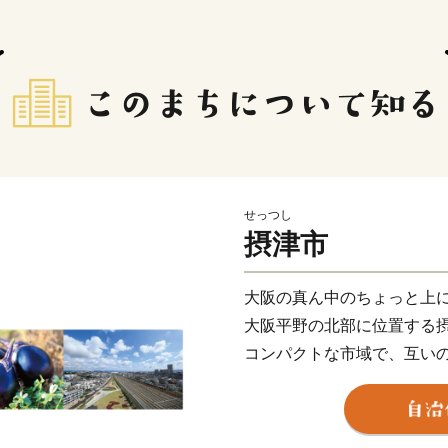
せっつし
摂津市
大阪の真ん中のちょっと上
大阪平野の北部に位置する
コンパクトな市域で、互い
また、都心に近く通勤通学
鳥飼車両基地」「阪急電鉄
愛されています。