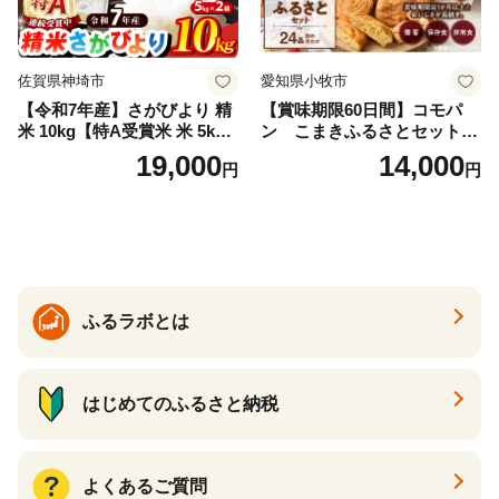
佐賀県神埼市
愛知県小牧市
【令和7年産】さがびより 精
【賞味期限60日間】コモパ
米 10kg【特A受賞米 米 5kg×
ン こまきふるさとセット
2袋 お米 コメ こめ 国産 美味
（24個入り）／災害用備蓄
19,000
14,000
円
円
しい ブランド米 人気 ランキ
保存食 非常食 防災グッズに
ング 増田米穀】(H015224)
も
ふるラボとは
はじめてのふるさと納税
よくあるご質問