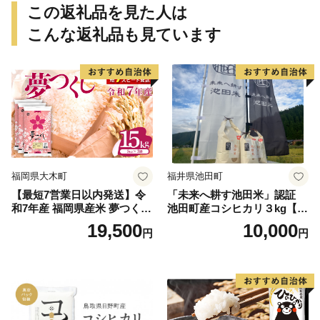
この返礼品を見た人は
こんな返礼品も見ています
福岡県大木町
福井県池田町
【最短7営業日以内発送】令
「未来へ耕す池田米」認証
和7年産 福岡県産米 夢つくし
池田町産コシヒカリ３kg【お
15kg 精米 ※北海道・沖縄・
1人様につき３セットまで】
19,500
10,000
円
円
離島は配送不可