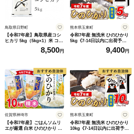
鳥取県日野町
熊本県玉東町
【令和7年産】鳥取県産コシ
令和7年産 無洗米 ひのひかり
ヒカリ 5kg（5kg×1）米 コシ
5kg《7-14日以内に出荷予定
ヒカリ こしひかり お米 白米
(土日祝除く)》コメ 米 無洗米
8,500
9,400
円
円
精米 5キロ おこめ こめ コメ
高レビュー｜人気米 熊本県
真空パック包装 真空包装 長
産米 お米 生活応援米
期保存 単一原料米 鳥取県日
野町産 Elevation
佐賀県神埼市
熊本県玉東町
【令和7年産】ごはんソムリ
令和7年産 無洗米 ひのひかり
エが厳選 白米 ひのひかり 10
10kg《7-14日以内に出荷予定
kg【神埼市産 米 お米 精米 白
(土日祝除く)》コメ 米 無洗米