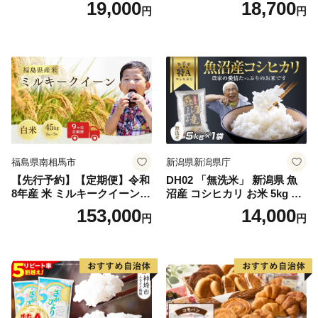
19,000
18,700
円
円
米 10kg 5kg×2 ひのひかり ブ
令和7年産 高レビュー｜人気
ランド米 食味鑑定士】(H063
米 熊本県産米 お米 生活応援
164)
米
福島県南相馬市
新潟県新潟県庁
【先行予約】【定期便】令和
DH02 「無洗米」 新潟県 魚
8年産 米 ミルキークイーン
沼産 コシヒカリ お米 5kg こ
白米 45kg (5kg×9回) | ミルキ
しひかり 精米 米（お米の美
153,000
14,000
円
円
ークイーン 米5kg 福島 福島
味しい炊き方ガイド付き）
県産 福島産 精米 お米 米 コ
メ 武田ファーム サムランド
福島県 南相馬市 cu006-ae