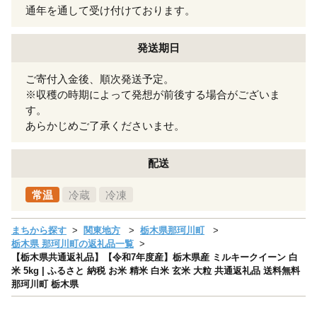
通年を通して受け付けております。
発送期日
ご寄付入金後、順次発送予定。
※収穫の時期によって発想が前後する場合がございま
す。
あらかじめご了承くださいませ。
配送
常温
冷蔵
冷凍
まちから探す
関東地方
栃木県那珂川町
栃木県 那珂川町の返礼品一覧
【栃木県共通返礼品】【令和7年度産】栃木県産 ミルキークイーン 白
米 5kg | ふるさと 納税 お米 精米 白米 玄米 大粒 共通返礼品 送料無料
那珂川町 栃木県