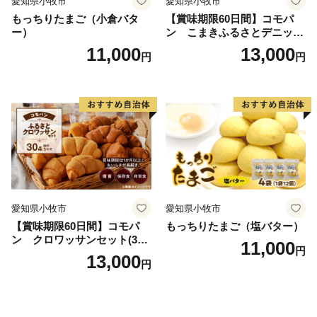
愛知県小牧市
愛知県小牧市
もっちりたまご（小倉バタ
【賞味期限60日間】コモパ
ー）
ン こまきふるさとデニッシ
ュセット（20個入り）／災害
11,000
13,000
円
円
用備蓄 保存食 非常食 防災グ
ッズにも
愛知県小牧市
愛知県小牧市
【賞味期限60日間】コモパ
もっちりたまご（塩バター）
ン クロワッサンセット(30
11,000
円
個入り)／災害用備蓄 保存食
13,000
円
非常食 防災グッズにも