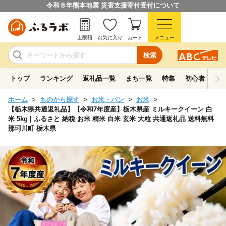
令和８年熊本地震 災害支援寄付受付について
上限額
お気に入り
カート
メニュー
検索
トップ
ランキング
返礼品一覧
まち一覧
特集
初心者ガイド
ホーム
ものから探す
お米・パン
お米
【栃木県共通返礼品】【令和7年度産】栃木県産 ミルキークイーン 白
米 5kg | ふるさと 納税 お米 精米 白米 玄米 大粒 共通返礼品 送料無料
那珂川町 栃木県