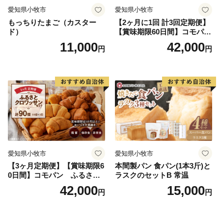
愛知県小牧市
愛知県小牧市
もっちりたまご（カスター
【2ヶ月に1回 計3回定期便】
ド）
【賞味期限60日間】コモパ
ン ふるさとクロワッサンセ
11,000
42,000
円
円
ット（計90個）／災害用備蓄
保存食 非常食 防災グッズに
も
愛知県小牧市
愛知県小牧市
【3ヶ月定期便】【賞味期限6
本間製パン 食パン(1本3斤)と
0日間】コモパン ふるさと
ラスクのセットB 常温
クロワッサンセット（計90
42,000
15,000
円
円
個）／災害用備蓄 保存食 非
常食 防災グッズにも