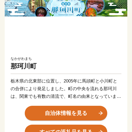
なかがわまち
那珂川町
栃木県の北東部に位置し、2005年に馬頭町と小川町と
の合併により発足しました。町の中央を流れる那珂川
は、関東でも有数の清流で、町名の由来となっていま
す。那珂川町は、鮎釣りで有名な那珂川とそれを取り囲
む里山が織り成す自然豊かな町です。温泉や美術館、ゴ
自治体情報を見る
ルフ場やキャンプ場などの観光施設があり、訪れる人々
の心を癒します。この町に暮らす人々の心や想い、そし