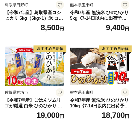
鳥取県日野町
熊本県玉東町
【令和7年産】鳥取県産コシ
令和7年産 無洗米 ひのひかり
ヒカリ 5kg（5kg×1）米 コシ
5kg《7-14日以内に出荷予定
ヒカリ こしひかり お米 白米
(土日祝除く)》コメ 米 無洗米
8,500
9,400
円
円
精米 5キロ おこめ こめ コメ
高レビュー｜人気米 熊本県
真空パック包装 真空包装 長
産米 お米 生活応援米
期保存 単一原料米 鳥取県日
野町産 Elevation
佐賀県神埼市
熊本県玉東町
【令和7年産】ごはんソムリ
令和7年産 無洗米 ひのひかり
エが厳選 白米 ひのひかり 10
10kg《7-14日以内に出荷予定
kg【神埼市産 米 お米 精米 白
(土日祝除く)》コメ 米 無洗米
19,000
18,700
円
円
米 10kg 5kg×2 ひのひかり ブ
令和7年産 高レビュー｜人気
ランド米 食味鑑定士】(H063
米 熊本県産米 お米 生活応援
164)
米