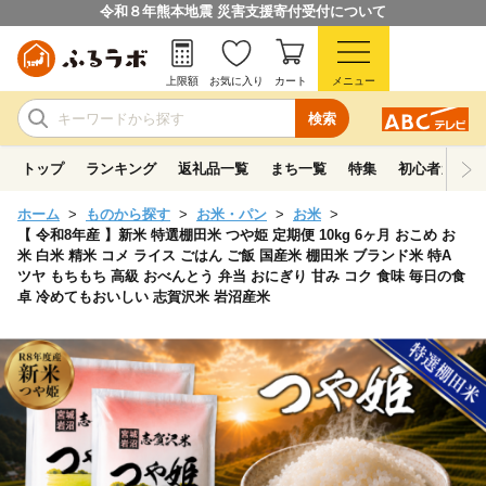
令和８年熊本地震 災害支援寄付受付について
上限額
お気に入り
カート
メニュー
検索
トップ
ランキング
返礼品一覧
まち一覧
特集
初心者ガイド
ホーム
ものから探す
お米・パン
お米
【 令和8年産 】新米 特選棚田米 つや姫 定期便 10kg 6ヶ月 おこめ お
米 白米 精米 コメ ライス ごはん ご飯 国産米 棚田米 ブランド米 特A
ツヤ もちもち 高級 おべんとう 弁当 おにぎり 甘み コク 食味 毎日の食
卓 冷めてもおいしい 志賀沢米 岩沼産米