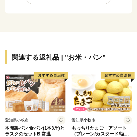
た。
現在も国道4号と国道6号、JRの東北本線と常磐線がそ
れぞれ合流する地点となっていて、仙台空港や仙台東部
道路（常磐自動車道から直結する高速道路）とともに、
東北地方の交通の要衝として知られています。
関連する返礼品 | "お米・パン"
かつては松尾芭蕉や司馬遼太郎など、「旅の達人」と呼
ばれる方々もこの街を訪れ、句や紀行文を記していま
す。
今も昔も人々が集い、行き交う街。岩沼市へようこそ！
愛知県小牧市
愛知県小牧市
本間製パン 食パン(1本3斤)と
もっちりたまご アソート
ラスクのセットB 常温
（プレーン/カスタード/塩バ