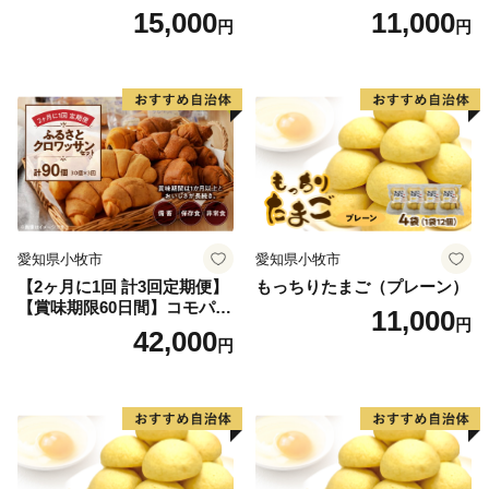
ター/小倉バター）
15,000
11,000
円
円
愛知県小牧市
愛知県小牧市
【2ヶ月に1回 計3回定期便】
もっちりたまご（プレーン）
【賞味期限60日間】コモパ
11,000
円
ン ふるさとクロワッサンセ
42,000
円
ット（計90個）／災害用備蓄
保存食 非常食 防災グッズに
も