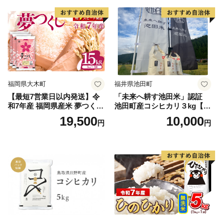
福岡県大木町
福井県池田町
【最短7営業日以内発送】令
「未来へ耕す池田米」認証
和7年産 福岡県産米 夢つくし
池田町産コシヒカリ３kg【お
15kg 精米 ※北海道・沖縄・
1人様につき３セットまで】
19,500
10,000
円
円
離島は配送不可