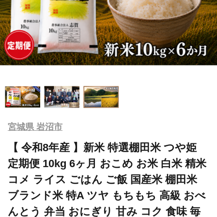
宮城県 岩沼市
【 令和8年産 】新米 特選棚田米 つや姫
定期便 10kg 6ヶ月 おこめ お米 白米 精米
コメ ライス ごはん ご飯 国産米 棚田米
ブランド米 特A ツヤ もちもち 高級 おべ
んとう 弁当 おにぎり 甘み コク 食味 毎