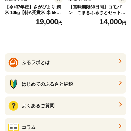
【令和7年産】さがびより 精
【賞味期限60日間】コモパ
米 10kg【特A受賞米 米 5kg×
ン こまきふるさとセット
2袋 お米 コメ こめ 国産 美味
（24個入り）／災害用備蓄
19,000
14,000
円
円
しい ブランド米 人気 ランキ
保存食 非常食 防災グッズに
ング 増田米穀】(H015224)
も
ふるラボとは
はじめてのふるさと納税
よくあるご質問
コラム