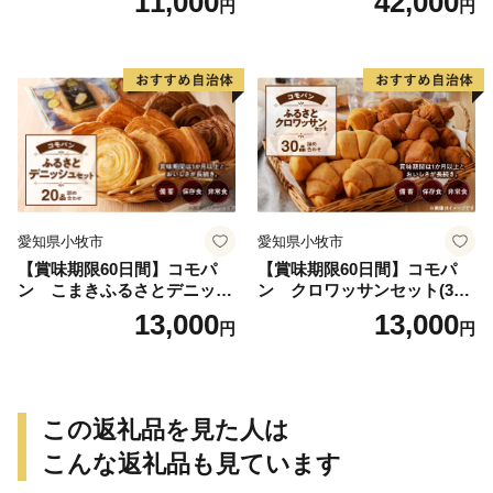
11,000
42,000
円
円
個）／災害用備蓄 保存食 非
常食 防災グッズにも
愛知県小牧市
愛知県小牧市
【賞味期限60日間】コモパ
【賞味期限60日間】コモパ
ン こまきふるさとデニッシ
ン クロワッサンセット(30
ュセット（20個入り）／災害
個入り)／災害用備蓄 保存食
13,000
13,000
円
円
用備蓄 保存食 非常食 防災グ
非常食 防災グッズにも
ッズにも
この返礼品を見た人は
こんな返礼品も見ています