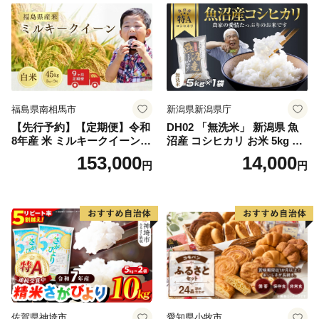
福島県南相馬市
新潟県新潟県庁
【先行予約】【定期便】令和
DH02 「無洗米」 新潟県 魚
8年産 米 ミルキークイーン
沼産 コシヒカリ お米 5kg こ
白米 45kg (5kg×9回) | ミルキ
しひかり 精米 米（お米の美
153,000
14,000
円
円
ークイーン 米5kg 福島 福島
味しい炊き方ガイド付き）
県産 福島産 精米 お米 米 コ
メ 武田ファーム サムランド
福島県 南相馬市 cu006-ae
佐賀県神埼市
愛知県小牧市