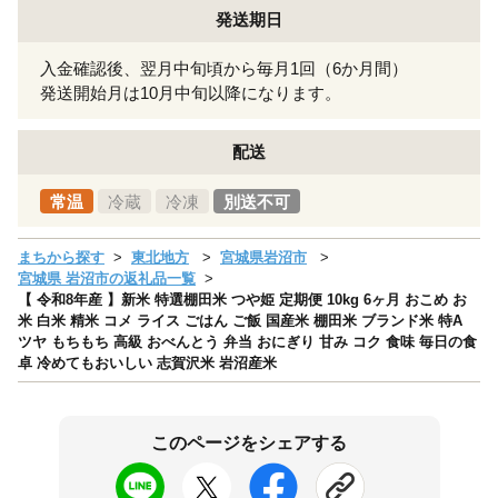
発送期日
入金確認後、翌月中旬頃から毎月1回（6か月間）
発送開始月は10月中旬以降になります。
配送
常温
冷蔵
冷凍
別送不可
まちから探す
東北地方
宮城県岩沼市
宮城県 岩沼市の返礼品一覧
【 令和8年産 】新米 特選棚田米 つや姫 定期便 10kg 6ヶ月 おこめ お
米 白米 精米 コメ ライス ごはん ご飯 国産米 棚田米 ブランド米 特A
ツヤ もちもち 高級 おべんとう 弁当 おにぎり 甘み コク 食味 毎日の食
卓 冷めてもおいしい 志賀沢米 岩沼産米
このページをシェアする