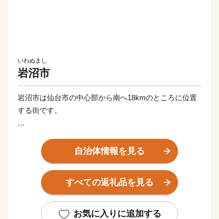
いわぬまし
岩沼市
岩沼市は仙台市の中心部から南へ18kmのところに位置
する街です。
千年の昔から「東北を旅する人々は必ず岩沼を通る」と
も言われ、江戸時代には東（あずま）街道、奥州（おう
自治体情報を見る
しゅう）街道、陸前浜街道（りくぜんはまかいどう）と
いった旧街道の「宿場町」として賑わっていたと伝えら
すべての返礼品を見る
れており、日本三稲荷のひとつとも言われる竹駒神社の
「門前町」や岩沼藩3万石の「城下町」として、さらに
は阿武隈川を行き交う水運の拠点としても栄える街でし
お気に入りに追加する