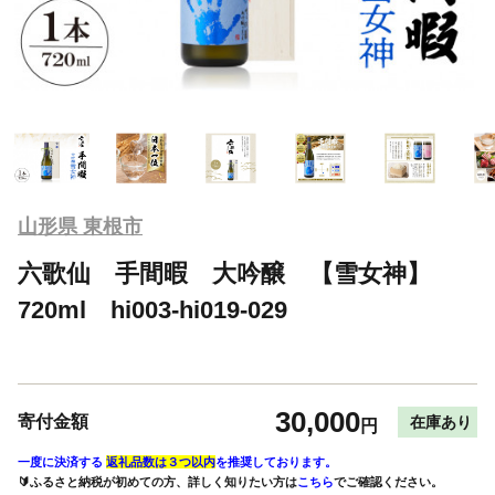
山形県 東根市
六歌仙 手間暇 大吟醸 【雪女神】
720ml hi003-hi019-029
30,000
寄付金額
在庫あり
円
一度に決済する
返礼品数は３つ以内
を推奨しております。
🔰ふるさと納税が初めての方、詳しく知りたい方は
こちら
でご確認ください。