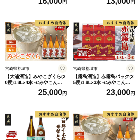
16,000
13,000
円
円
グ 巣ごもり 就労支援
2本 720ml×各1本 25度 焼酎
お酒 麦焼酎 芋焼酎
宮崎県都城市
宮崎県都城市
【大浦酒造】みやこざくら(2
【霧島酒造】赤霧島パック(2
0度)1.8L×4本 ≪みやこんじょ
5度)1.8L×3本 ≪みやこんじょ
特急便≫_AD-0771
特急便≫_23-07-K03P-1800-3
25,000
23,000
円
円
-Q