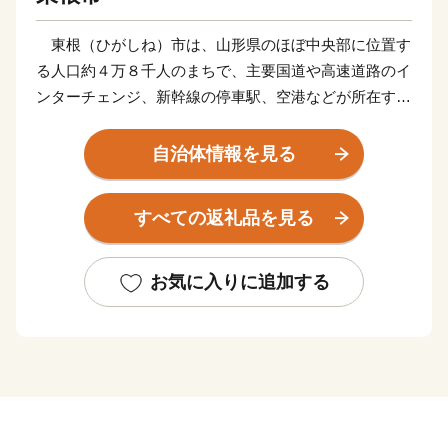
東根（ひがしね）市は、山形県のほぼ中央部に位置す
る人口約４万８千人のまちで、主要国道や高速道路のイ
ンターチェンジ、新幹線の停車駅、空港などが所在する
交通の要衝地となっています。
山形県を代表する果物である「さくらんぼ」の生産量
自治体情報を見る
は、東根市が日本一であり、さくらんぼの王様「佐藤
錦」発祥の地でもあります。また桃やぶどう、りんご、
すべての返礼品を見る
ラ・フランスなど四季折々の果物の生産も盛んな「果樹
王国」です。
市内の見どころとしては、樹齢1,500年以上とされる
お気に入りに追加する
国指定特別天然記念物「東根の大ケヤキ」や、季節ごと
に違った表情を見せる「黒伏高原」「関山の大滝」など
の名所のほか、豊富な湯量とあったまりの湯という特性
を持つ「さくらんぼ東根温泉」があります。
さらに、【さくらんぼにこだわったまちづくり】を展
開しており、子育て支援施設「さくらんぼタントクルセ