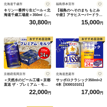
北海道千歳市
福島県本宮市
キリン一番搾り生ビール＜北
【福島のへそのまち もとみ
海道千歳工場産＞350ml（24
や産】アサヒスーパードライ
本） 2ケース
350ml×24本 合計8.4L 1ケー
30,800
15,000
円
円
ス アルコール度数5% 缶ビー
ル お酒 ビール アサヒ スーパ
ードライ super dry 24缶 辛
口 送料無料 カメイ 本宮市
【07214-0206】
京都府長岡京市
北海道恵庭市
＜天然水のビール工場＞京都
サッポロクラシック350ml×2
直送 ザ・プレミアム・モル
4本【930010101】
ツ 350ml×24本 プレモル [149
22,000
17,000
円
円
5]