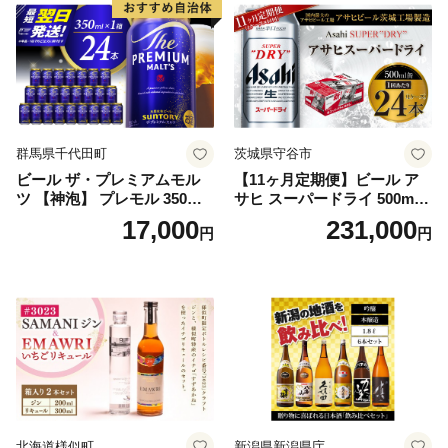
群馬県千代田町
茨城県守谷市
ビール ザ・プレミアムモル
【11ヶ月定期便】ビール ア
ツ 【神泡】 プレモル 350ml
サヒ スーパードライ 500ml 2
× 24本 サントリー〈天然水の
4本 1ケース×11ヶ月 | アサヒ
17,000
231,000
円
円
ビール工場〉群馬※沖縄・離
ビール 究極の辛口 酒 お酒 ア
島地域へのお届け不可
ルコール 生ビール Asahi ア
サヒビール スーパードライ s
uper dry 11回 缶ビール 缶 ギ
フト 内祝い 茨城県守谷市 送
料無料
北海道様似町
新潟県新潟県庁