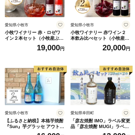
愛知県小牧市
愛知県小牧市
小牧ワイナリー 赤・ロゼワ
小牧ワイナリー 赤ワイン２
イン２本セット（小牧産ぶど
本飲み比べセット（小牧産ぶ
う100％使用）
どう100％使用）
19,000
20,000
円
円
愛知県小牧市
愛知県幸田町
【ふるさと納税】本格芋焼酎
「彦左焼酎 IMO」ラベル変更
『Sun』芋グラッセ アウトド
品「彦左焼酎 MUGI」ラベル
ア ソロキャンプ ベランピン
変更品 飲み比べ セット 合計