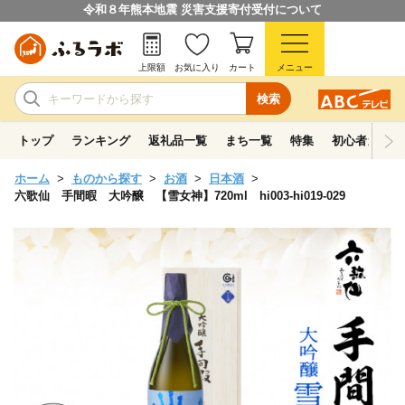
令和８年熊本地震 災害支援寄付受付について
上限額
お気に入り
カート
メニュー
検索
トップ
ランキング
返礼品一覧
まち一覧
特集
初心者ガイド
ホーム
ものから探す
お酒
日本酒
六歌仙 手間暇 大吟醸 【雪女神】720ml hi003-hi019-029