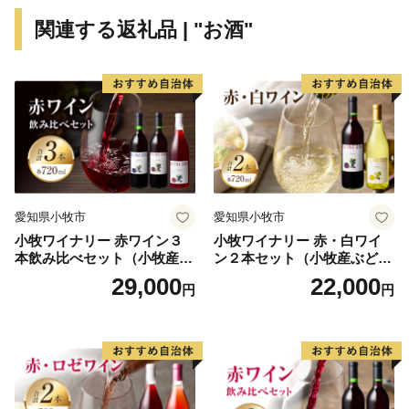
ンター」や東北有数のマラソン大会である「果樹王国ひ
関連する返礼品 | "お酒"
がしねさくらんぼマラソン大会」、全国でもまれな果物
名を冠した「さくらんぼ東根駅」のほか、民間の多くの
施設にも「さくらんぼ」にちなんだ名称がつけられるな
ど、官民一体となって「さくらんぼ＝東根市」のイメー
ジ発信に取り組んでいます。
愛知県小牧市
愛知県小牧市
小牧ワイナリー 赤ワイン３
小牧ワイナリー 赤・白ワイ
本飲み比べセット（小牧産ぶ
ン２本セット（小牧産ぶどう
どう100％使用）
100％使用）
29,000
22,000
円
円