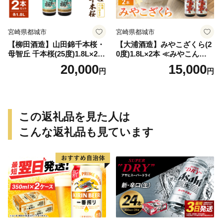
宮崎県都城市
宮崎県都城市
【柳田酒造】山田錦千本桜・
【大浦酒造】みやこざくら(2
母智丘 千本桜(25度)1.8L×2本
0度)1.8L×2本 ≪みやこんじょ
≪みやこんじょ特急便≫_AC
特急便≫_MJ-0771
20,000
15,000
円
円
-0751
この返礼品を見た人は
こんな返礼品も見ています