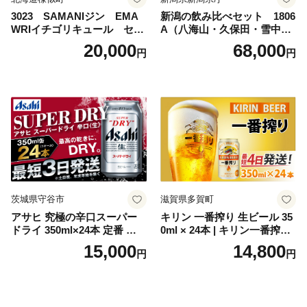
3023 SAMANIジン EMA
新潟の飲み比べセット 1806
WRIイチゴリキュール セッ
A（八海山・久保田・雪中
ト（箱入り）【大人の味 酒
梅・越乃寒梅・かたふね・千
20,000
68,000
円
円
お酒 洋酒 スピリッツ クラフ
代の光）
トジン 国産 sake SAKE gin
GIN liqueur LIQUEUR お酒
セット 詰め合わせ カクテル
ソーダ割り アルコール ロッ
ク ソーダ ジントニック 】
茨城県守谷市
滋賀県多賀町
アサヒ 究極の辛口スーパー
キリン 一番搾り 生ビール 35
ドライ 350ml×24本 定番 ビー
0ml × 24本 | キリン一番搾り
ル 缶ビール 酒 お酒 アルコー
キリンビール 一番搾り ビー
15,000
14,800
円
円
ル 辛口
ル 24缶 きりんいちばんしぼ
り キリン一番搾り びーる 1
ケース 24缶 24本 キリン一番
搾り KIRIN きりん 麒麟 キリ