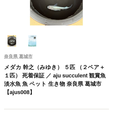
奈良県 葛城市
メダカ 幹之（みゆき） ５匹 （２ペア＋
１匹） 死着保証 ／ aju succulent 観賞魚
淡水魚 魚 ペット 生き物 奈良県 葛城市
【ajus008】