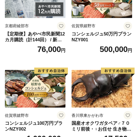
【寄附受納証およびワンストップ特例申請書について】
入金確認後1～2週間程度でお届けします。
返送先住所：〒646-0032 和歌山県田辺市下屋敷町35-2
葛城市ふるさと納税担当(委託先:株式会社
京都府綾部市
佐賀県嬉野市
じゃばらいず北山) 宛
【定期便】あやべ市民新聞12
コンシェルジュ50万円プラン
カ月購読（計144回） / 新聞
NZY001
情報誌 定期購読 綾部市 / 株
76,000
500,000
円
円
式会社あやべ市民新聞社［B
SCB003］
佐賀県嬉野市
香川県東かがわ市
コンシェルジュ100万円プラ
国産オオクワガタペア♂７０
ンNZY002
ミリ前後・♀お任せ 生き物生
き物