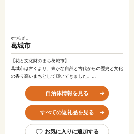
かつらぎし
葛城市
【花と文化財のまち葛城市】
葛城市は古くより、豊かな自然と古代からの歴史と文化
の香り高いまちとして輝いてきました。
名所・旧跡は多く、訪れる多くの人々を魅了し続けてい
ます。
自治体情報を見る
下部写真説明
すべての返礼品を見る
①～②當麻寺…境内には、国宝指定の本堂・東塔・西
塔、国の重要文化財指定の金堂・講堂などが立ち並び、
多くの貴重な文化財を伝えています。
お気に入りに追加する