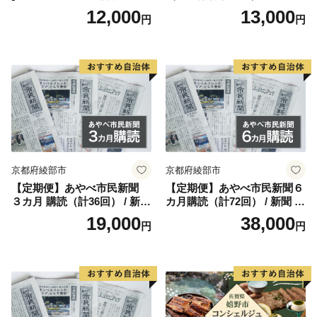
の品の変更や返品、配送先や配送時期の変更はできませ
ひゅうが店 宮崎県 美郷町 31
n
12,000
13,000
円
円
ap0012] BBQ 七輪 焼肉 高火
ん。
力 遠赤外線 長時間 燃焼 煙少
・寄附者様のご都合によりお礼の品がお届けできない場
消臭 白炭 キャンプ バーベキ
合、お礼の品の再送はいたしません。あらかじめご了承
ュー 宮崎県 産 送料無料
ください。
・令和7年4月1日から葛城市のふるさと納税相談窓口が
以下の連絡先に変更になりました。お手数ですが、ご質
問、ご相談等ございましたら下記連絡先までご連絡いた
だきますようお願いいたします。
京都府綾部市
京都府綾部市
【定期便】あやべ市民新聞
【定期便】あやべ市民新聞６
【連絡先】
３カ月 購読（計36回） / 新聞
カ月購読（計72回） / 新聞 情
名称：葛城市ふるさと係
情報誌 定期購読 綾部市 / 株
報誌 定期購読 綾部市 / 株式
19,000
38,000
円
円
TEL：0120-139-725
式会社あやべ市民新聞社［B
会社あやべ市民新聞社［BSC
SCB001］
B002］
メールアドレス：furusato@katsuragicity.net
受付時間 9：00~17：00（土・日、祝祭日を除く）