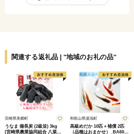
③笛吹神社…正式には「葛木坐火雷神社」といい、漫画
「鬼滅の刃」に登場する大技の名前が社名に入っている
ことで話題となっています。
④竹内街道…推古天皇21年に開通した、飛鳥の都と難波
を結ぶ我が国最古の官道です。松尾芭蕉、司馬遼太郎ゆ
かりの地としても有名です。
⑤相撲館「けはや座」…葛城市は相撲発祥の地であり、
関連する返礼品 | "地域のお礼の品"
相撲の開祖『當麻蹶速』を顕彰する目的で開館されまし
た。館内には本場所と同サイズの土俵があり、誰でも自
由に上がることができます。また、所有資料は約12000
点もあります。
【お申込とお礼の品のお届けについて】
・葛城市外にお住まいの方で、ご寄附いただいた皆様に
宮崎県美郷町
和歌山県湯浅町
葛城市産のお礼の品をお送りいたします。
うなま 備長炭 (2級並) 3kg
高級めだか 10匹＋補償 2匹
・寄附者様のご都合による寄附申込のキャンセル、お礼
[宮崎県農業協同組合 八菜館
（品種はおまかせ）_BA6001