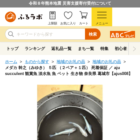
令和８年熊本地震 災害支援寄付受付について
上限額
お気に入り
カート
メニュー
検索
トップ
ランキング
返礼品一覧
まち一覧
特集
初心者ガイド
ホーム
ものから探す
地域のお礼の品
地域のお礼の品
メダカ 幹之（みゆき） ５匹 （２ペア＋１匹） 死着保証 ／ aju
succulent 観賞魚 淡水魚 魚 ペット 生き物 奈良県 葛城市【ajus008】