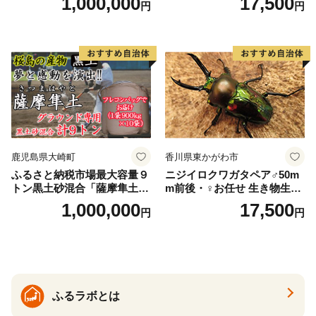
1,000,000
17,500
円
円
鹿児島県大崎町
香川県東かがわ市
ふるさと納税市場最大容量９
ニジイロクワガタペア♂50m
トン黒土砂混合「薩摩隼土」
m前後・♀お任せ 生き物生き
（夢と感動の演出のグラウン
物
1,000,000
17,500
円
円
ド用！）
ふるラボとは