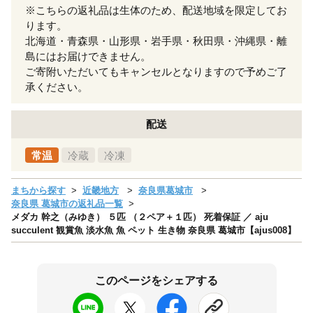
※こちらの返礼品は生体のため、配送地域を限定してお
ります。
北海道・青森県・山形県・岩手県・秋田県・沖縄県・離
島にはお届けできません。
ご寄附いただいてもキャンセルとなりますので予めご了
承ください。
配送
常温
冷蔵
冷凍
まちから探す
近畿地方
奈良県葛城市
奈良県 葛城市の返礼品一覧
メダカ 幹之（みゆき） ５匹 （２ペア＋１匹） 死着保証 ／ aju
succulent 観賞魚 淡水魚 魚 ペット 生き物 奈良県 葛城市【ajus008】
このページをシェアする