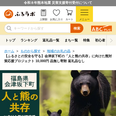
令和８年熊本地震 災害支援寄付受付について
上限額
お気に入り
カート
メニュー
検索
トップ
ランキング
返礼品一覧
まち一覧
特集
初心者ガイド
ホーム
ものから探す
地域のお礼の品
【ふるさとの安全を守る】会津坂下町の「人と熊の共存」に向けた熊対
策応援プロジェクト 10,000円 品無し寄附 返礼品なし