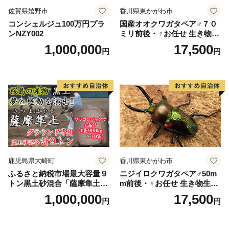
佐賀県嬉野市
香川県東かがわ市
コンシェルジュ100万円プラ
国産オオクワガタペア♂７０
ンNZY002
ミリ前後・♀お任せ 生き物生
き物
1,000,000
17,500
円
円
鹿児島県大崎町
香川県東かがわ市
ふるさと納税市場最大容量９
ニジイロクワガタペア♂50m
トン黒土砂混合「薩摩隼土」
m前後・♀お任せ 生き物生き
（夢と感動の演出のグラウン
物
1,000,000
17,500
円
円
ド用！）