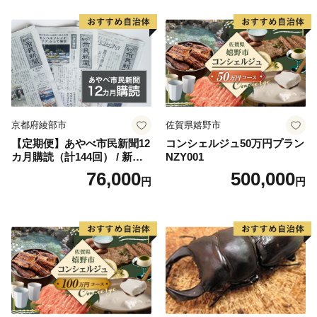
さらには、伝統的な手仕事の工芸品から日本中で人気の
最新ビーズクッションなど取り揃えております。
地域産業を盛り立てるため、事業者さんはじめ会津坂下
町も一丸となって頑張っておりますので、皆様の変わら
ぬご支援を賜りますようお願い申し上げます。
京都府綾部市
佐賀県嬉野市
会津坂下
【定期便】あやべ市民新聞12
コンシェルジュ50万円プラン
カ月購読（計144回） / 新聞
NZY001
町長 古 川 庄 平
情報誌 定期購読 綾部市 / 株
76,000
500,000
円
円
式会社あやべ市民新聞社［B
SCB003］