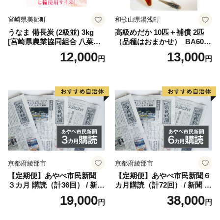
使った清酒は辛党の方でなくても納得の大変美味しいお
宮崎県美郷町
和歌山県湯浅町
酒が目白押しです。
うなま 備長炭 (2級並) 3kg
高級めだか 10匹＋補償 2匹
[宮崎県農業協同組合 八菜館
（品種はおまかせ）_BA6001
日本酒党なら是非とも飲んでいただきたい全国的な銘柄
ひゅうが店 宮崎県 美郷町 31
n
12,000
13,000
円
円
ap0012] BBQ 七輪 焼肉 高火
のお酒もご準備しております。
力 遠赤外線 長時間 燃焼 煙少
消臭 白炭 キャンプ バーベキ
濃厚クリーミィでミルキーなヨーグルトや、清酒と組み
ュー 宮崎県 産 送料無料
合わせて作ったヨーグルトのお酒などは女性の方にも人
気のお品。
このほかにも、二百年もの歴史のある醸造さんが作る味
噌や醤油などの発酵食品の数々。
京都府綾部市
京都府綾部市
【定期便】あやべ市民新聞
【定期便】あやべ市民新聞６
山々に囲まれた寒暖差のある土地でつくられた、甘くて
３カ月 購読（計36回） / 新聞
カ月購読（計72回） / 新聞 情
みずみずしい季節の野菜や果物等多数提供いたしており
情報誌 定期購読 綾部市 / 株
報誌 定期購読 綾部市 / 株式
19,000
38,000
円
円
ます。
式会社あやべ市民新聞社［B
会社あやべ市民新聞社［BSC
SCB001］
B002］