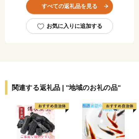
に沿って大切に活用させて頂きます。
すべての返礼品を見る
会津坂下町は会津穀倉地帯の西部に位置し、山々と豊か
な水資源に囲まれた稲づくりの盛んな町です。
お気に入りに追加する
主に米・馬刺しの産地としても全国的に知られており、
馬刺しはその鮮やかな桜色から『桜刺し』とも称される
こともあり会津坂下町自慢のひと品です。
さらに、肥よくな田んぼで育てたコシヒカリなど銘柄米
は、甘み・食感共に毎年『特Ａ』でその美味しさは格別
関連する返礼品 | "地域のお礼の品"
で、毎日食べるご飯だからこそ美味しく安全なお米を召
し上がってください。
また、大人お洒落な名刺入れなど馬の革を使った製品も
他ではなかなか手に入らない逸品揃いです。
清酒蔵元さんも活発で、清らかな水で育てられた酒米を