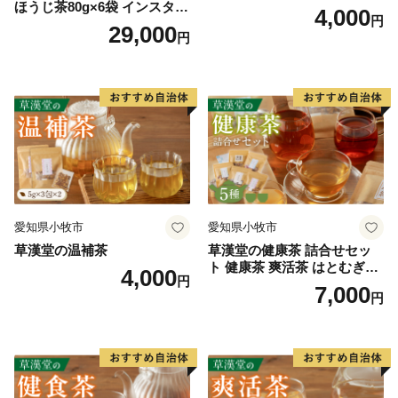
ほうじ茶80g×6袋 インスタン
4,000
円
トほうじ茶 粉末ほうじ茶 粉
29,000
円
末茶 おーいお茶 粉末緑茶
愛知県小牧市
愛知県小牧市
草漢堂の温補茶
草漢堂の健康茶 詰合せセッ
ト 健康茶 爽活茶 はとむぎ茶
4,000
円
温補茶 健食茶 和漢紅茶 お茶
7,000
円