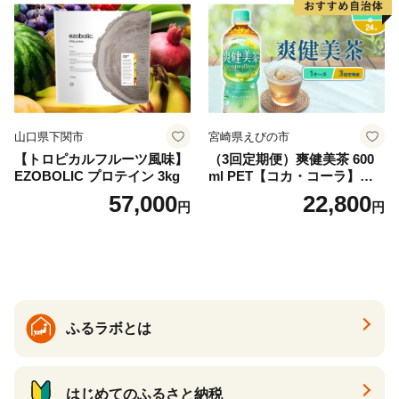
防災 長期保存 富士山 山梨県
忍野村
山口県下関市
宮崎県えびの市
【トロピカルフルーツ風味】
（3回定期便）爽健美茶 600
EZOBOLIC プロテイン 3kg
ml PET【コカ・コーラ】ペ
ットボトル 1ケース(24本) 定
57,000
22,800
円
円
期便 3回(72本) セット お茶
カフェインゼロ ノンカフェ
イン ハトムギ ブレンド茶 宮
崎県 えびの市 送料無料
ふるラボとは
はじめてのふるさと納税