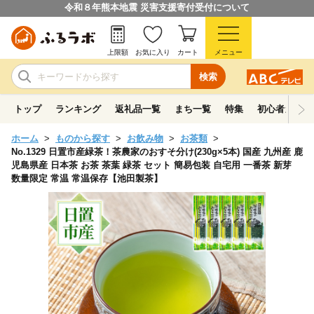
令和８年熊本地震 災害支援寄付受付について
上限額
お気に入り
カート
メニュー
検索
トップ
ランキング
返礼品一覧
まち一覧
特集
初心者ガイド
ホーム
ものから探す
お飲み物
お茶類
No.1329 日置市産緑茶！茶農家のおすそ分け(230g×5本) 国産 九州産 鹿
児島県産 日本茶 お茶 茶葉 緑茶 セット 簡易包装 自宅用 一番茶 新芽
数量限定 常温 常温保存【池田製茶】