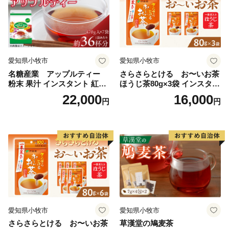
愛知県小牧市
愛知県小牧市
名糖産業 アップルティー
さらさらとける お〜いお茶
粉末 果汁 インスタント 紅茶
ほうじ茶80g×3袋 インスタン
ティー ビタミンC 袋 ロング
トほうじ茶 粉末ほうじ茶 粉
22,000
16,000
円
円
セラー 粉末飲料 粉末茶 簡単
末茶 おーいお茶 粉末緑茶
手軽 ホット アイス
愛知県小牧市
愛知県小牧市
さらさらとける お〜いお茶
草漢堂の鳩麦茶