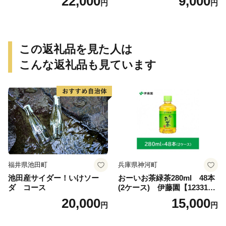
22,000
9,000
円
円
末飲料 粉末茶 簡単 手軽 ホッ
ト（300g）
ト アイス
この返礼品を見た人は
こんな返礼品も見ています
福井県池田町
兵庫県神河町
池田産サイダー！いけソー
おーいお茶緑茶280ml 48本
ダ コース
(2ケース) 伊藤園【123317
3】
20,000
15,000
円
円