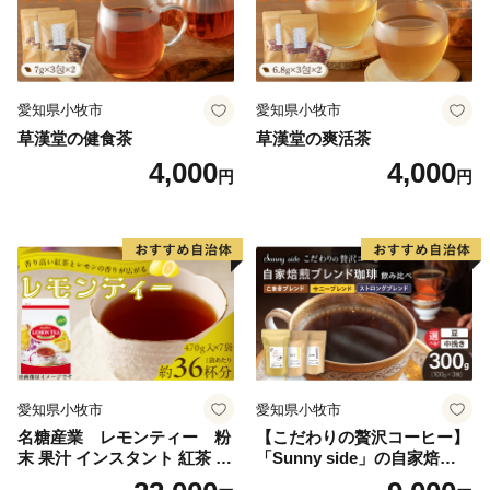
愛知県小牧市
愛知県小牧市
草漢堂の健食茶
草漢堂の爽活茶
4,000
4,000
円
円
愛知県小牧市
愛知県小牧市
名糖産業 レモンティー 粉
【こだわりの贅沢コーヒー】
末 果汁 インスタント 紅茶 ビ
「Sunny side」の自家焙煎珈
タミンC 袋 ロングセラー 粉
琲ブレンド珈琲飲み比べセッ