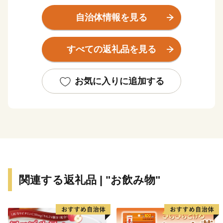
馬」、「せっぺとべ」に代表される歴史的な伝統行事と
400年の歴史を誇る「薩摩焼」や優れた泉質を誇る「湯
自治体情報を見る
之元温泉郷」「吹上温泉郷」など、古の情緒と安らぎに
満ちた貴重な資源を数多く有しています。
すべての返礼品を見る
『住んでよし 訪ねてよし ふれあいあふれるまち』を目
指します。
お気に入りに追加する
関連する返礼品 | "お飲み物"