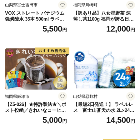
山梨県富士吉田市
福岡県川崎町
VOX ストレート バナジウム
【訳あり品】八女星野茶 深
強炭酸水 35本 500ml ラベル
蒸し茶1100g 福岡が誇る日本
レス【富士吉田市限定カート
茶_ 訳アリ 常温 お茶 茶袋 常
5,500
12,000
円
円
ン】
備品 おちゃ ocha 茶葉 緑茶
飲料 飲み物 八女 茶 日本茶
深むし茶 深蒸し 訳あり お茶
っぱ tea 八女茶 お手軽 簡単
小分け お土産 お取り寄せ グ
ルメ 福岡 九州 福岡県 国産
日本 ふかむし茶 ふかむし 家
庭用 自宅用 ちゃ りょくちゃ
ふかむしちゃ 急須 甘み 川崎
町 送料無料
福岡県飯塚市
山梨県忍野村
【Z5-026】★特許製法★＼ポ
【最短2日発送！】 ラベルレ
スト投函／きれいなコーヒー
ス 富士山蒼天の水 2L×24本
ドリップバッグ9種セット(18
（4ケース）※離島不可 天然
5,000
14,500
円
円
袋)ゆうパケットでお届け！
水 ミネラルウォーター 水 ペ
ットボトル 2000ml バナジウ
ム天然水 飲料水 軟水 鉱水 国
産 シリカ ミネラル 美容 備蓄