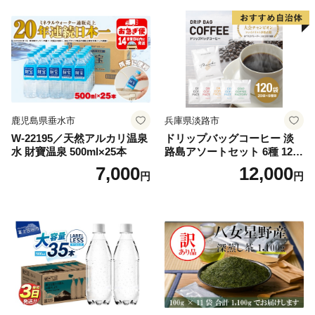
鹿児島県垂水市
兵庫県淡路市
W-22195／天然アルカリ温泉
ドリップバッグコーヒー 淡
水 財寶温泉 500ml×25本
路島アソートセット 6種 120
袋 飲み比べ コーヒー
7,000
12,000
円
円