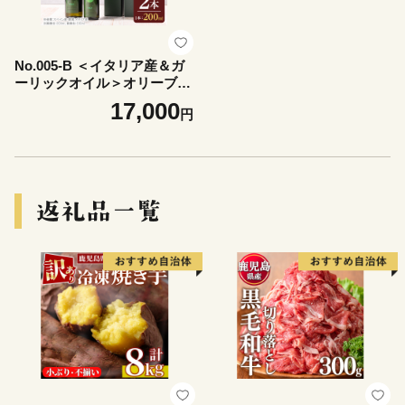
No.005-B ＜イタリア産＆ガ
ーリックオイル＞オリーブオ
イルセット(200ml×2本) 日置
17,000
円
市 特産品 調味料 油 エキスト
ラバージン オリーブ セット
ガーリック【鹿児島オリー
ブ】