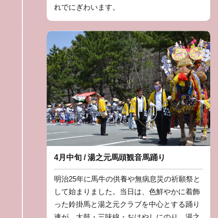
れでにぎわいます。
4月中旬 / 湯之元馬頭観音馬踊り
明治25年に馬牛の供養や無病息災の祈願祭と
して始まりました。当日は、色鮮やかに着飾
った鈴掛馬と湯之元クラブを中心とする踊り
連が、太鼓・三味線・おはやしにのり、湯之