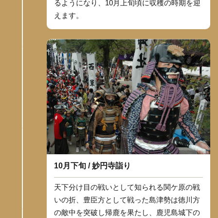
るようになり、10月上旬頃に収穫の時期を迎
えます。
10月下旬 / 妙円寺詣り
天下分け目の戦いとして知られる関ケ原の戦
いの折、豊臣方として戦った島津勢は徳川方
の敵中を突破し帰鹿を果たし、鹿児島城下の