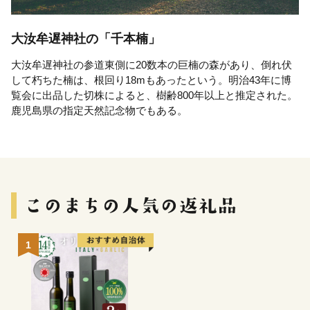
大汝牟遅神社の「千本楠」
大汝牟遅神社の参道東側に20数本の巨楠の森があり、倒れ伏
して朽ちた楠は、根回り18mもあったという。明治43年に博
覧会に出品した切株によると、樹齢800年以上と推定された。
鹿児島県の指定天然記念物でもある。
1