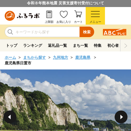
令和８年熊本地震 災害支援寄付受付について
上限額
お気に入り
カート
メニュー
検索
トップ
ランキング
返礼品一覧
まち一覧
特集
初心者ガイド
ホーム
まちから探す
九州地方
鹿児島県
鹿児島県日置市