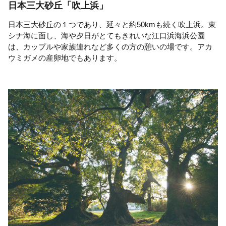
日本三大砂丘「吹上浜」
日本三大砂丘の１つであり、延々と約50kmも続く吹上浜。東
シナ海に面し、海や夕日がとてもきれいな江口浜海浜公園
は、カップルや家族連れなど多くの方の憩いの場です。アカ
ウミガメの産卵地でもあります。