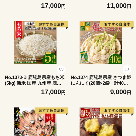
産 鹿児島 お米 5kg 10kg 小分
島 精米 3kg 小分け もちごめ
17,000
11,000
円
円
け 米 白米 おこめ ごはん ご
おもち もち 餅 モチ 【新川園
飯 ライス 弁当 おにぎり【新
芸】
川園芸】
No.1373-B 鹿児島県産もち米
No.1374 鹿児島県産 さつま姫
(5kg) 新米 国産 九州産 鹿児
にんにく(20個×2袋・計40個)
島 精米 小分け もちごめ おも
国産 九州産 鹿児島 にんにく
17,000
9,000
円
円
ち もち 餅 モチ 【新川園芸】
ひげにんにく ニンニク 調味
料 【新川園芸】