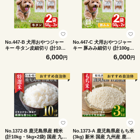
No.447-B 犬用おやつジャー
No.447-C 犬用おやつジャー
キー 牛タン皮細切り (計100
キー 豚みみ細切り (計100g・
g・50g×2袋) 牛タン皮 牛肉
50g×2袋) ジャーキー 豚肉 お
6,000
6,000
円
円
お肉 レトルト ペット用 国産
肉 レトルト ペット用 国産 乾
乾燥 細切り 小分け 着色料不
燥 細切り 小分け 着色料不使
使用 保存料不使用 いぬ ご褒
用 保存料不使用 おやつ 間食
美 間食 デンタルケア【末永
【末永商店】
商店】
No.1372-B 鹿児島県産 精米
No.1373-A 鹿児島県産もち米
(計10kg・5kg×2袋) 国産 九州
(3kg) 新米 国産 九州産 鹿児