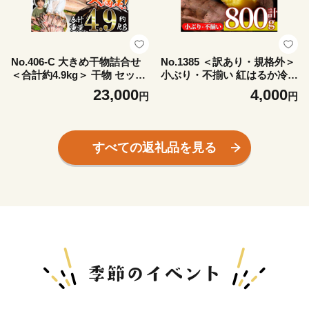
No.406-C 大きめ干物詰合せ
No.1385 ＜訳あり・規格外＞
＜合計約4.9kg＞ 干物 セット
小ぶり・不揃い 紅はるか冷凍
詰め合わせ ひもの 魚介類 魚
焼きいも(800g×1袋) 国産 九
23,000
4,000
円
円
あじ さば おかず おつまみ お
州産 鹿児島県産 熟成 さつま
楽しみ 【みのだ食品】
いも サツマイモ さつま芋 紅
はるか 訳アリ 訳あり 規格外
紅春香 芋 焼き芋 やきいも 野
すべての返礼品を見る
菜 スイーツ 冷凍【末永商
店】