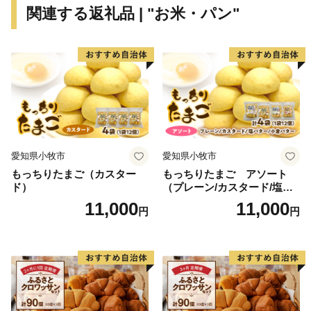
関連する返礼品 | "お米・パン"
the center of Toyama. Prefecture and the smallest
municipality in Japan with an area of about 3.47 km2.
The main industry is agriculture. Taking advantage of
subsoil water from the majestic Tateyama Mountain and
fertile soil, Koshihikari rice is mainly producted in the area.
We have taken on the challenge of “building a community
for mutual support in raising children”. and we are
promoting community development with the private
愛知県小牧市
愛知県小牧市
sector.
もっちりたまご（カスター
もっちりたまご アソート
The "En Musubi Project" that has been carried out in the
ド）
（プレーン/カスタード/塩バ
park will receive the Minister of Land, Infrastructure,
ター/小倉バター）
11,000
11,000
円
円
Transport and Tourism Award It has attracted the attention
of many people from all over the country.