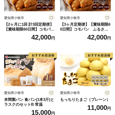
愛知県小牧市
愛知県小牧市
【2ヶ月に1回 計3回定期便】
【3ヶ月定期便】【賞味期限6
【賞味期限60日間】コモパ
0日間】コモパン ふるさと
ン ふるさとクロワッサンセ
クロワッサンセット（計90
42,000
42,000
円
円
ット（計90個）／災害用備蓄
個）／災害用備蓄 保存食 非
保存食 非常食 防災グッズに
常食 防災グッズにも
も
愛知県小牧市
愛知県小牧市
本間製パン 食パン(1本3斤)と
もっちりたまご（プレーン）
ラスクのセットB 常温
11,000
円
15,000
円