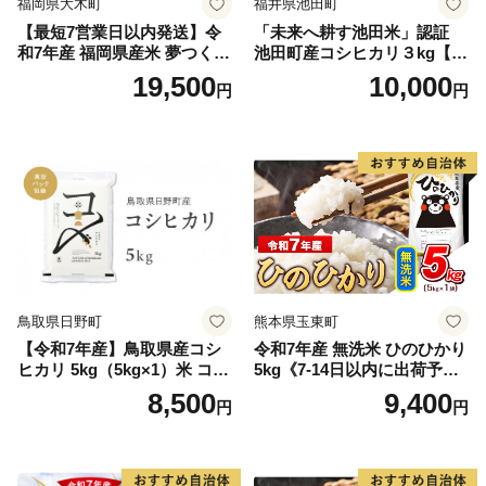
福岡県大木町
福井県池田町
【最短7営業日以内発送】令
「未来へ耕す池田米」認証
和7年産 福岡県産米 夢つくし
池田町産コシヒカリ３kg【お
15kg 精米 ※北海道・沖縄・
1人様につき３セットまで】
19,500
10,000
円
円
離島は配送不可
鳥取県日野町
熊本県玉東町
【令和7年産】鳥取県産コシ
令和7年産 無洗米 ひのひかり
ヒカリ 5kg（5kg×1）米 コシ
5kg《7-14日以内に出荷予定
ヒカリ こしひかり お米 白米
(土日祝除く)》コメ 米 無洗米
8,500
9,400
円
円
精米 5キロ おこめ こめ コメ
高レビュー｜人気米 熊本県
真空パック包装 真空包装 長
産米 お米 生活応援米
期保存 単一原料米 鳥取県日
野町産 Elevation