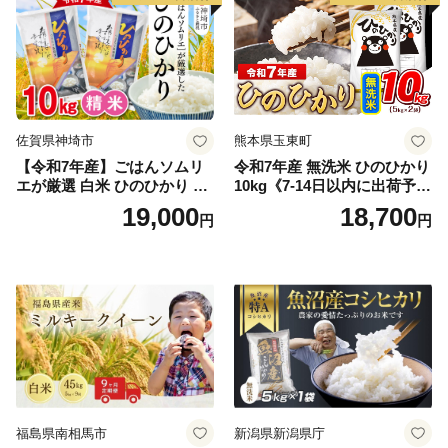
佐賀県神埼市
熊本県玉東町
【令和7年産】ごはんソムリ
令和7年産 無洗米 ひのひかり
エが厳選 白米 ひのひかり 10
10kg《7-14日以内に出荷予定
kg【神埼市産 米 お米 精米 白
(土日祝除く)》コメ 米 無洗米
19,000
18,700
円
円
米 10kg 5kg×2 ひのひかり ブ
令和7年産 高レビュー｜人気
ランド米 食味鑑定士】(H063
米 熊本県産米 お米 生活応援
164)
米
福島県南相馬市
新潟県新潟県庁