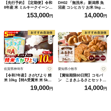
【先行予約】【定期便】令和
DH02 「無洗米」 新潟県 魚
8年産 米 ミルキークイーン
沼産 コシヒカリ お米 5kg こ
白米 45kg (5kg×9回) | ミルキ
しひかり 精米 米（お米の美
153,000
14,000
円
円
ークイーン 米5kg 福島 福島
味しい炊き方ガイド付き）
県産 福島産 精米 お米 米 コ
メ 武田ファーム サムランド
福島県 南相馬市 cu006-ae
佐賀県神埼市
愛知県小牧市
【令和7年産】さがびより 精
【賞味期限60日間】コモパ
米 10kg【特A受賞米 米 5kg×
ン こまきふるさとセット
2袋 お米 コメ こめ 国産 美味
（24個入り）／災害用備蓄
19,000
14,000
円
円
しい ブランド米 人気 ランキ
保存食 非常食 防災グッズに
ング 増田米穀】(H015224)
も