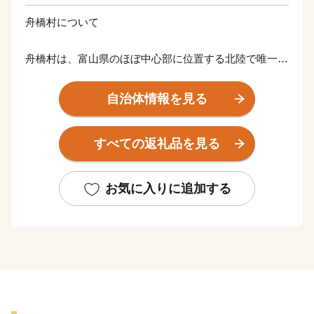
舟橋村について
舟橋村は、富山県のほぼ中心部に位置する北陸で唯一の
村、そして面積が約3.47km2と日本一小さな自治体で
す。
自治体情報を見る
主な産業は農業で、雄大な立山連峰からの伏流水と肥沃
な土壌を活かし、主にコシヒカリが生産されています。
すべての返礼品を見る
近年では、子育て共助のまちづくりに挑戦。民間企業の
皆さんとまちづくりを推進しており、公園で行われてい
る「園むすびプロジェクト」の取り組みは、第34回都市
お気に入りに追加する
公園等コンクールにて最高賞である国土交通大臣賞を受
賞するなど、全国から多くの方に注目いただいていま
す。
Introduction of Funahashi
Funahashi Village is the only village in Hokuriku located in