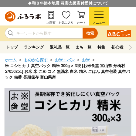
令和８年熊本地震 災害支援寄付受付について
上限額
お気に入り
カート
メニュー
検索
トップ
ランキング
返礼品一覧
まち一覧
特集
初心者ガイド
ホーム
ものから探す
お米・パン
お米
米 コシヒカリ 真空パック 精米 300g × 3袋 [お米食堂 富山県 舟橋村
57050251] お米 米 こめ コメ 無洗米 白米 精米 ごはん 真空包装 真空パ
ック 備蓄 長期保存 富山県産