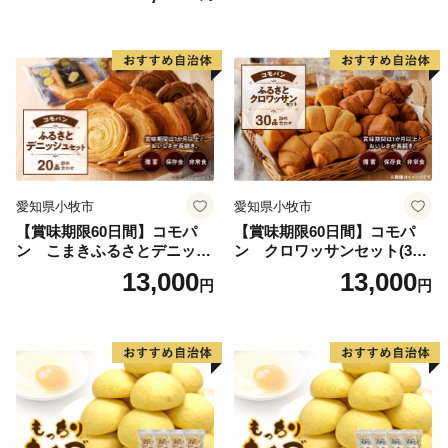
愛知県小牧市
愛知県小牧市
【賞味期限60日間】コモパ
【賞味期限60日間】コモパ
ン こまきふるさとデニッシ
ン クロワッサンセット(30
ュセット（20個入り）／災害
個入り)／災害用備蓄 保存食
13,000
13,000
円
円
用備蓄 保存食 非常食 防災グ
非常食 防災グッズにも
ッズにも