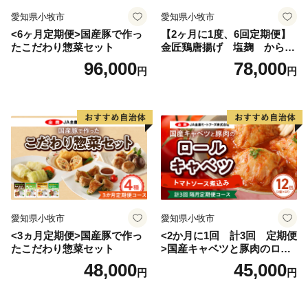
愛知県小牧市
愛知県小牧市
<6ヶ月定期便>国産豚で作っ
【2ヶ月に1度、6回定期便】
たこだわり惣菜セット
金匠鶏唐揚げ 塩麹 からあ
げ
96,000
78,000
円
円
愛知県小牧市
愛知県小牧市
<3ヵ月定期便>国産豚で作っ
<2か月に1回 計3回 定期便
たこだわり惣菜セット
>国産キャベツと豚肉のロー
ルキャベツ（6P入り）
48,000
45,000
円
円