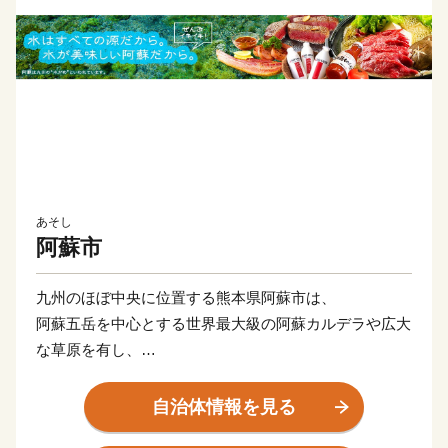
あそし
阿蘇市
九州のほぼ中央に位置する熊本県阿蘇市は、
阿蘇五岳を中心とする世界最大級の阿蘇カルデラや広大
な草原を有し、
その自然の多様性や草原の野焼きに代表されるような
次世代へ継承すべき豊かな景観、文化から
自治体情報を見る
2015 年にはユネスコのジオパークにも認定されまし