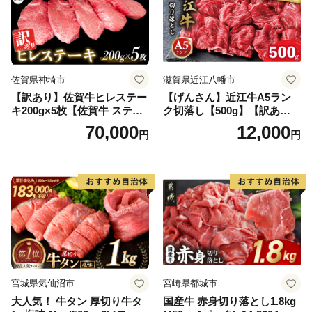
佐賀県神埼市
滋賀県近江八幡市
【訳あり】佐賀牛ヒレステー
【げんさん】近江牛A5ラン
キ200g×5枚【佐賀牛 ステー
ク切落し【500g】【訳あり】
キ ブランド肉 ヒレ肉 フィレ
【DG12W】
70,000
12,000
円
円
肉 ジューシー ヘルシー】(H0
65175)
宮城県気仙沼市
宮崎県都城市
大人気！ 牛タン 厚切り牛タ
国産牛 赤身切り落とし1.8kg