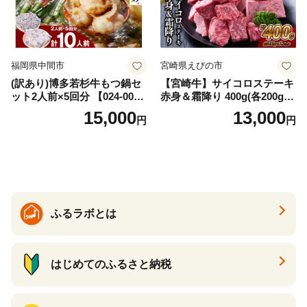
福岡県中間市
宮崎県えびの市
(訳あり)博多若杉牛もつ鍋セ
【宮崎牛】サイコロステーキ
ット2人前×5回分 【024-002
赤身＆霜降り 400g(各200g×
7】
１P 計2P) 真空パック 冷凍
15,000
13,000
円
円
ふるラボとは
はじめてのふるさと納税