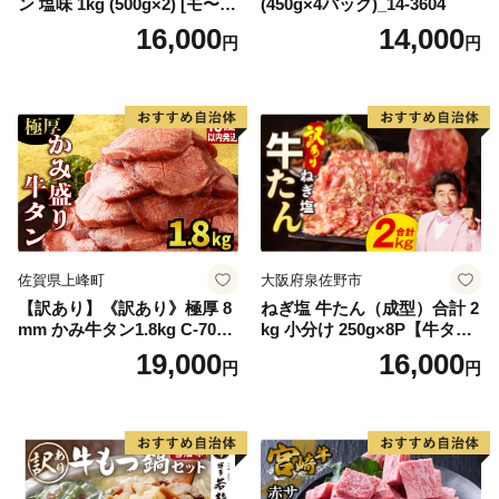
ン 塩味 1kg (500g×2) [モ〜ラ
(450g×4パック)_14-3604
ンド 宮城県 気仙沼市 205646
16,000
14,000
円
円
60] 肉 牛肉 精肉 牛たん 牛タ
ン塩 牛たん塩 冷凍 焼肉 BB
Q アウトドア バーベキュー
厚切り タン
佐賀県上峰町
大阪府泉佐野市
【訳あり】《訳あり》極厚 8
ねぎ塩 牛たん（成型）合計 2
mm かみ牛タン1.8kg C-709-
kg 小分け 250g×8P【牛タン
AS
牛肉 焼肉用 薄切り 訳あり サ
19,000
16,000
円
円
イズ不揃い】