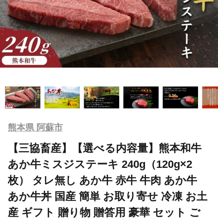
熊本県 阿蘇市
【三協畜産】【選べる内容量】熊本和牛
あか牛ミスジステーキ 240g（120g×2
枚） タレ無し あか牛 赤牛 牛肉 あか牛
あか牛丼 国産 簡単 お取り寄せ 冷凍 お土
産 ギフト 贈り物 贈答用 豪華 セット ご