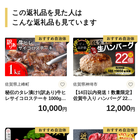
この返礼品を見た人は
こんな返礼品も見ています
佐賀県上峰町
佐賀県神埼市
秘伝のタレ漬け!(訳あり)牛ヒ
【14日以内発送！数量限定】
レサイコロステーキ 1000g
佐賀牛入り ハンバーグ 22個
【B-1098-AS】
2.6kg(120g×22個)【佐賀牛
10,000
12,000
円
円
黒毛和牛 ブランド牛 九州 ハ
ンバーグ 牛肉 豚肉 国産 お弁
当 おかず 惣菜 おすすめ 人
気】(H083106)