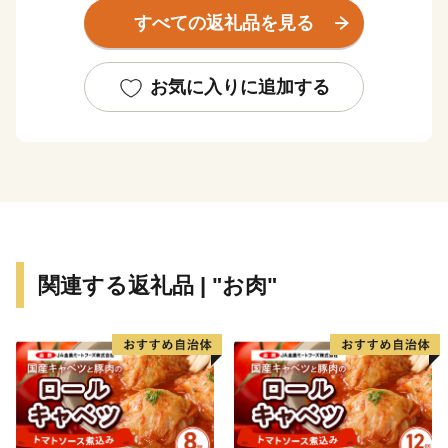
た。
すべての返礼品を見る
2016 年の熊本地震から一歩一歩復興の歩みを進める中
で、
今こそ、さらに美味しく、新しくなった阿蘇市の魅力を
お気に入りに追加する
再発見していただきたい！
どこか懐かしくありながらもさらに美味しく、新しくな
った
阿蘇をもう一度感じてみませんか？
この度の応援寄附金をきっかけに阿蘇市と出会い、
関連する返礼品 | "お肉"
ぜひみなさまの第二のふるさとになれればと願っており
ます。