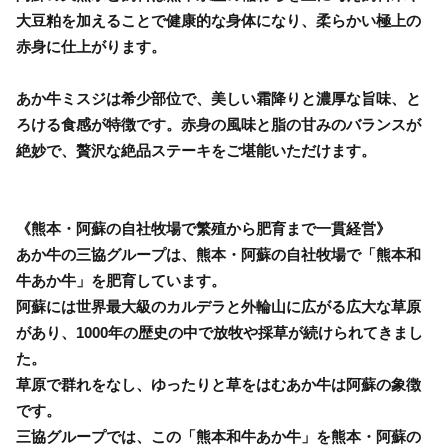
大豆粕を加えることで健康的な身体になり、柔らかい極上の
赤身に仕上がります。
あか牛ミスジは希少部位で、美しい霜降りと濃厚な旨味、と
ろける食感が特徴です。赤身の風味と脂の甘みのバランスが
絶妙で、贅沢な絶品ステーキをご堪能いただけます。
《熊本・阿蘇の自社牧場で繁殖から肥育まで一貫経営》
あか牛の三協グループは、熊本・阿蘇の自社牧場で「熊本和
牛あか牛」を肥育しています。
阿蘇には世界最大級のカルデラと外輪山に広がる広大な草原
があり、1000年の歴史の中で放牧や採草が続けられてきまし
た。
草原で群れをなし、ゆったりと草をはむあか牛は阿蘇の象徴
です。
三協グループでは、この「熊本和牛あか牛」を熊本・阿蘇の