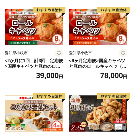
愛知県小牧市
愛知県小牧市
<2か月に1回 計3回 定期便
<6ヶ月定期便>国産キャベツ
>国産キャベツと豚肉のロー
と豚肉のロールキャベツ（4P
ルキャベツ（4P入り）
入り）
39,000
78,000
円
円