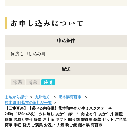
申込条件
何度も申し込み可
配送
常温
冷蔵
冷凍
まちから探す
九州地方
熊本県阿蘇市
熊本県 阿蘇市の返礼品一覧
【三協畜産】【選べる内容量】熊本和牛あか牛ミスジステーキ
240g（120g×2枚） タレ無し あか牛 赤牛 牛肉 あか牛 あか牛丼 国産
簡単 お取り寄せ 冷凍 お土産 ギフト 贈り物 贈答用 豪華 セット ご当地
簡単 手軽 贅沢 ご褒美 お祝い 人気 晩ご飯 熊本県 阿蘇市