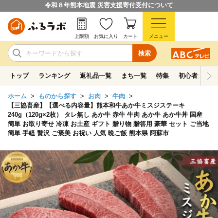
令和８年熊本地震 災害支援寄付受付について
上限額
お気に入り
カート
メニュー
検索
トップ
ランキング
返礼品一覧
まち一覧
特集
初心者ガイド
ホーム
ものから探す
お肉
牛肉
【三協畜産】【選べる内容量】熊本和牛あか牛ミスジステーキ
240g（120g×2枚） タレ無し あか牛 赤牛 牛肉 あか牛 あか牛丼 国産
簡単 お取り寄せ 冷凍 お土産 ギフト 贈り物 贈答用 豪華 セット ご当地
簡単 手軽 贅沢 ご褒美 お祝い 人気 晩ご飯 熊本県 阿蘇市