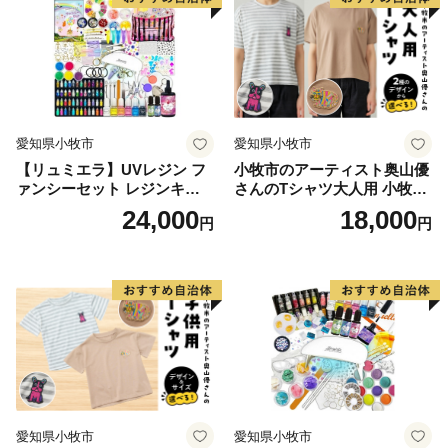
愛知県小牧市
愛知県小牧市
【リュミエラ】UVレジン フ
小牧市のアーティスト奥山優
ァンシーセット レジンキッ
さんのTシャツ大人用 小牧市
ト ハンドメイド レジンクラ
制70周年記念
24,000
18,000
円
円
フト アクセサリーキット 手
作り セット レジン LEDライ
ト
愛知県小牧市
愛知県小牧市