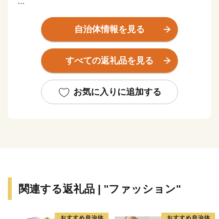
小さな町なのに、住んでいる人はみんな元気で。
あいさつが絶えなくて、町がひとつの家族みたいで。
自治体情報を見る
なにもないんじゃなくて、余計なものがなにもない。
すべての返礼品を見る
だから、人と人が近くなる。きもちが広くなる。
都市からほどよく離れた、ちょうどいい田舎を楽しも
お気に入りに追加する
う。
そんな時間や生活が、ちょっと贅沢だと思う。
“田舎モダン”なライフスタイルを表現する町へ。
関連する返礼品 | "ファッション"