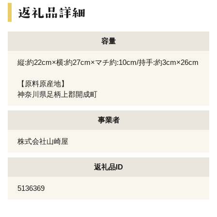
容量
縦:約22cm×横:約27cm×マチ約:10cm/持手:約3cm×26cm
【原料原産地】
神奈川県足柄上郡開成町
事業者
株式会社山崎屋
返礼品ID
5136369