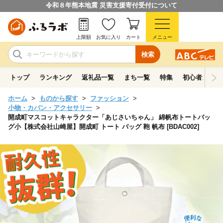
令和８年熊本地震 災害支援寄付受付について
上限額
お気に入り
カート
メニュー
検索
トップ
ランキング
返礼品一覧
まち一覧
特集
初心者ガイド
ホーム
ものから探す
ファッション
小物・カバン・アクセサリー
開成町マスコットキャラクター「あじさいちゃん」 綿帆布トートバッ
グ小【株式会社山崎屋】開成町 トート バッグ 鞄 帆布 [BDAC002]