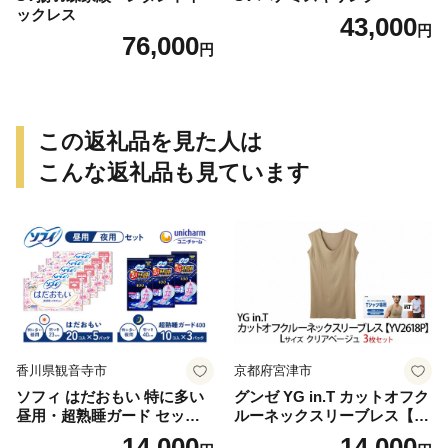
ックレス
43,000
円
76,000
円
この返礼品を見た人は
こんな返礼品も見ています
香川県観音寺市
京都府宮津市
ソフィ はだおもい 特に多い
グンゼ YG in.T カットオフク
昼用・超熟睡ガード セット
ルーネックスリーブレス【Y
羽付き ナプキン 生理用品 サ
V2618P】Lサイズ クリアベ
14,000
14,000