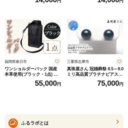
円
円
ニタリー ユニ・チャーム
ージュ3枚セット [№5716-04
32]
福岡県春日市
三重県志摩市
ワンショルダーバック 国産
真珠屋さん 冠婚葬祭 8.5～9.0
本革使用(ブラック・1点) 鞄
ミリ高品質プラチナピアス P
バック バッグ カバン レザー
t900 志摩産アコヤ真珠 ブラ
55,000
75,000
円
円
国産 日本製 牛革 黒 革 革製
ックパール 黒真珠
品 手作り 男性 女性 レディー
ス メンズ【ksg1307-bk】【Z
enis】
ふるラボとは