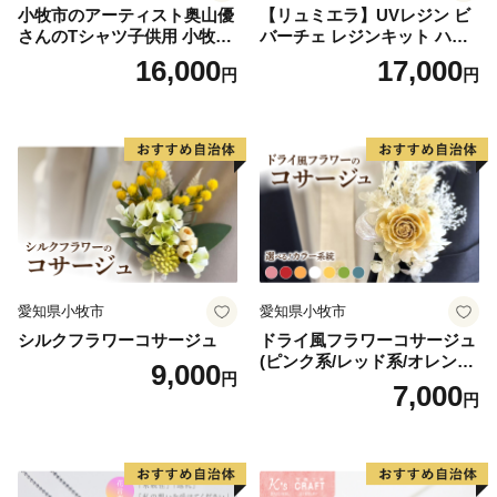
小牧市のアーティスト奥山優
【リュミエラ】UVレジン ビ
さんのTシャツ子供用 小牧市
バーチェ レジンキット ハン
制70周年記念
ドメイド レジンクラフト ア
16,000
17,000
円
円
クセサリーキット 手作り セ
ット レジン LEDライト
愛知県小牧市
愛知県小牧市
シルクフラワーコサージュ
ドライ風フラワーコサージュ
(ピンク系/レッド系/オレンジ
9,000
円
系/ホワイト系/イエロー系/グ
7,000
円
リーン系/ブルー系）