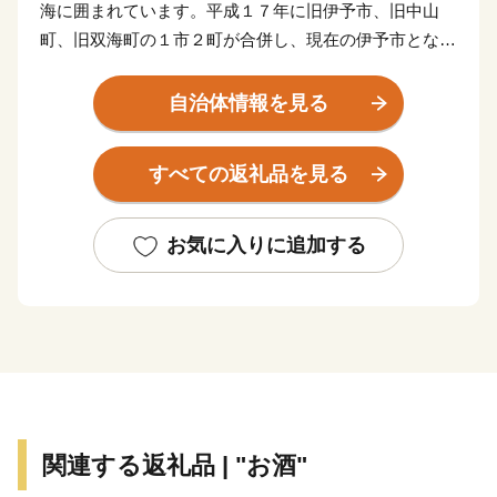
海に囲まれています。平成１７年に旧伊予市、旧中山
町、旧双海町の１市２町が合併し、現在の伊予市となり
ました。県庁所在地の松山市からも近く、松山空港から
車で２５分ほど。アクセスも良く住みやすいまちです。
自治体情報を見る
伊予市の中心地郡中（ぐんちゅう）は商人の町として栄
すべての返礼品を見る
え、大手の鰹節企業の工場や、小さな乾物商店までそろ
う出汁文化のまちです。８月に開催される伊予彩（いよ
さい）まつりでは県下でも有数の規模の花火大会が行わ
お気に入りに追加する
れ、多くの人でにぎわいます。郡中から少し離れた山沿
いでは、稲作や果樹栽培が盛んです。柑橘はもちろん、
キウイフルーツやびわの産地として知られています。
伊予市の南部にあたる中山町はのどかな里山の恵み豊か
なまちです。農林業が盛んで栗を中心として様々な作物
が栽培されています。特に栗の産地としては有名で、か
関連する返礼品 | "お酒"
つては三代将軍徳川家光公に献上され、大変称賛された