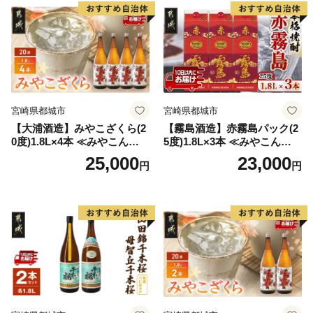
宮崎県都城市
宮崎県都城市
【大浦酒造】みやこざくら(2
【霧島酒造】赤霧島パック(2
0度)1.8L×4本 ≪みやこんじょ
5度)1.8L×3本 ≪みやこんじょ
特急便≫_AD-0771
特急便≫_23-07-K03P-1800-3
25,000
23,000
円
円
-Q