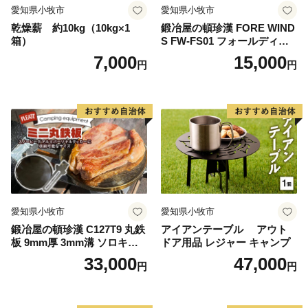
愛知県小牧市
愛知県小牧市
乾燥薪 約10kg（10kg×1
鍛冶屋の頓珍漢 FORE WIND
箱）
S FW-FS01 フォールディン
グ キャンプストーブ専用 五
7,000
15,000
円
円
徳リング
愛知県小牧市
愛知県小牧市
鍛冶屋の頓珍漢 C127T9 丸鉄
アイアンテーブル アウト
板 9mm厚 3mm溝 ソロキャ
ドア用品 レジャー キャンプ
ンプ用 専用ハンドル付き ス
33,000
47,000
円
円
ノーピーク アルミパーソナ
ルクッカーサイズ