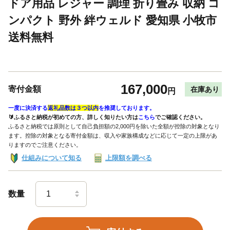
ドア用品 レジャー 調理 折り畳み 収納 コ
ンパクト 野外 絆ウェルド 愛知県 小牧市
送料無料
167,000
寄付金額
在庫あり
円
一度に決済する
返礼品数は３つ以内
を推奨しております。
🔰ふるさと納税が初めての方、詳しく知りたい方は
こちら
でご確認ください。
ふるさと納税では原則として自己負担額の2,000円を除いた全額が控除の対象となり
ます。控除の対象となる寄付金額は、収入や家族構成などに応じて一定の上限があ
りますのでご注意ください。
仕組みについて知る
上限額を調べる
数量