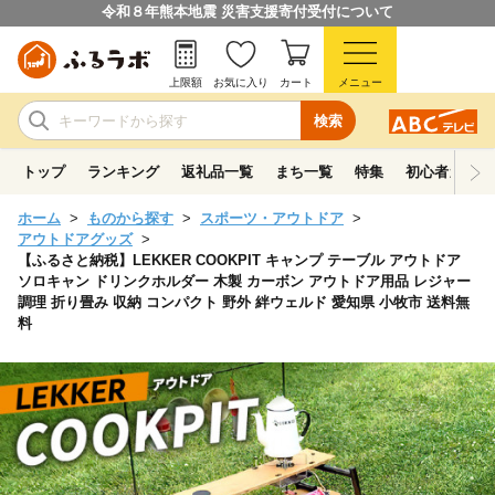
令和８年熊本地震 災害支援寄付受付について
上限額
お気に入り
カート
メニュー
検索
トップ
ランキング
返礼品一覧
まち一覧
特集
初心者ガイド
ホーム
ものから探す
スポーツ・アウトドア
アウトドアグッズ
【ふるさと納税】LEKKER COOKPIT キャンプ テーブル アウトドア
ソロキャン ドリンクホルダー 木製 カーボン アウトドア用品 レジャー
調理 折り畳み 収納 コンパクト 野外 絆ウェルド 愛知県 小牧市 送料無
料