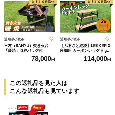
愛知県小牧市
愛知県小牧市
三友（SANYU）焚き火台
【ふるさと納税】LEKKER 3
「暖焼」収納バッグ付
段棚用 カーボンレッグ High
3 2脚 キャンプ アウトドア ソ
78,000
114,000
円
円
ロキャン カーボン アウトド
ア用品 レジャー 軽量 丈夫 持
ち運び 野外 キャンプギア テ
ーブル板用 絆ウェルド 愛知
県 小牧市 送料無料
この返礼品を見た人は
こんな返礼品も見ています